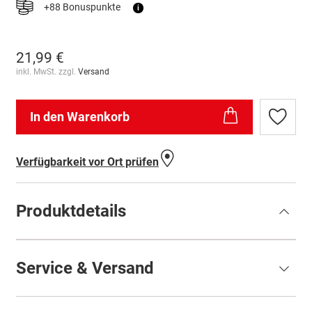
+88 Bonuspunkte
i
21,99 €
inkl. MwSt. zzgl.
Versand
In den Warenkorb
Zur
Wunschl
hinzufü
Verfügbarkeit vor Ort prüfen
Produktdetails
Service & Versand