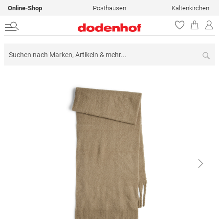
Online-Shop
Posthausen
Kaltenkirchen
Su
Zum
Ende
der
Bildergalerie
springen