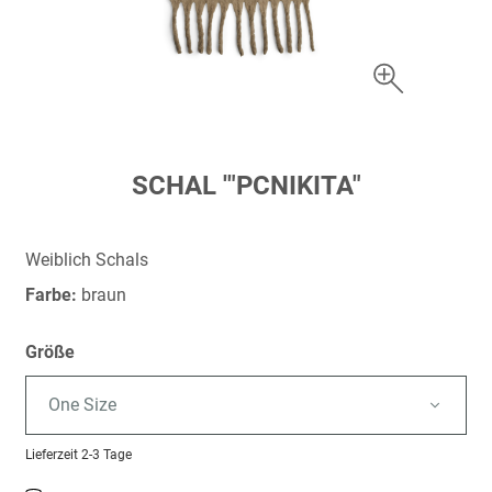
Zum
SCHAL '"PCNIKITA"
Anfang
der
Bildergalerie
Weiblich Schals
springen
Farbe:
braun
Größe
One Size
Lieferzeit
2-3 Tage