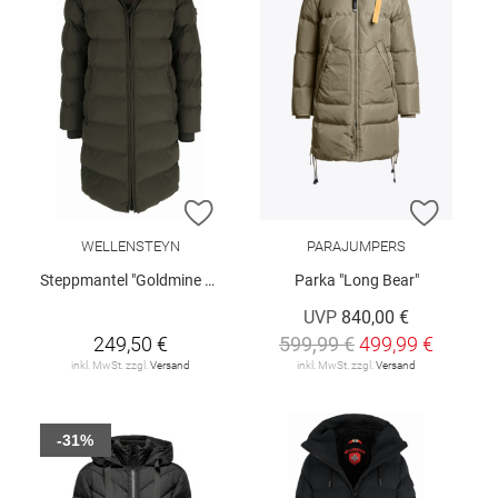
ZUR WUNSCHLISTE HINZUFÜGEN
ZUR W
WELLENSTEYN
PARAJUMPERS
Steppmantel "Goldmine Long"
Parka "Long Bear"
UVP
840,00 €
249,50 €
599,99 €
499,99 €
inkl. MwSt. zzgl.
Versand
inkl. MwSt. zzgl.
Versand
-31%