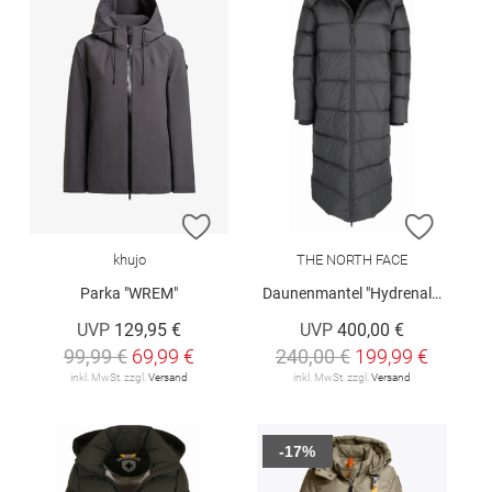
ZUR WUNSCHLISTE HINZUFÜGEN
ZUR W
khujo
THE NORTH FACE
Parka "WREM"
Daunenmantel "Hydrenalite City"
UVP
129,95 €
UVP
400,00 €
99,99 €
69,99 €
240,00 €
199,99 €
inkl. MwSt. zzgl.
Versand
inkl. MwSt. zzgl.
Versand
-17%