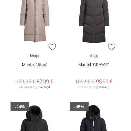
ZUR WUNSCHLISTE HINZUFÜGEN
ZUR W
khujo
khujo
Mantel "Jilias"
Mantel "GRAYA2"
159,95 €
87,99 €
169,95 €
95,99 €
inkl. MwSt. zzgl.
Versand
inkl. MwSt. zzgl.
Versand
-44%
-45%