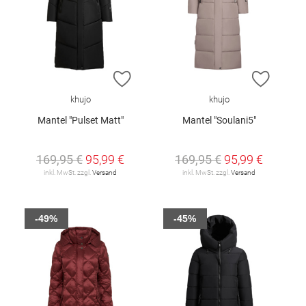
ZUR WUNSCHLISTE HINZUFÜGEN
ZUR W
khujo
khujo
Mantel "Pulset Matt"
Mantel "Soulani5"
169,95 €
95,99 €
169,95 €
95,99 €
inkl. MwSt. zzgl.
Versand
inkl. MwSt. zzgl.
Versand
-49%
-45%