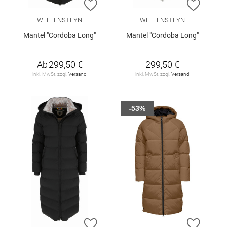
ZUR WUNSCHLISTE HINZUFÜGEN
ZUR W
WELLENSTEYN
WELLENSTEYN
Mantel "Cordoba Long"
Mantel "Cordoba Long"
Ab
299,50 €
299,50 €
inkl. MwSt. zzgl.
Versand
inkl. MwSt. zzgl.
Versand
-53%
ZUR WUNSCHLISTE HINZUFÜGEN
ZUR W