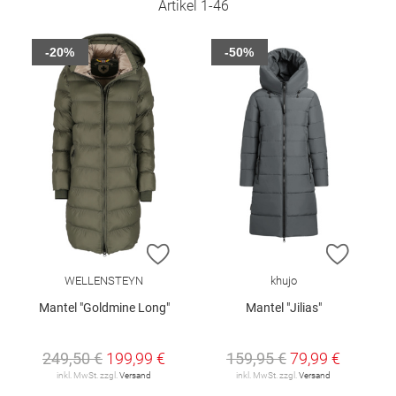
Artikel
1
-
46
-20%
-50%
ZUR WUNSCHLISTE HINZUFÜGEN
ZUR W
WELLENSTEYN
khujo
Mantel "Goldmine Long"
Mantel "Jilias"
249,50 €
199,99 €
159,95 €
79,99 €
inkl. MwSt. zzgl.
Versand
inkl. MwSt. zzgl.
Versand