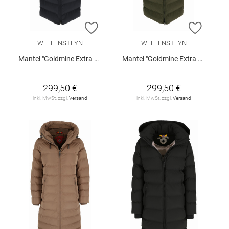
ZUR WUNSCHLISTE HINZUFÜGEN
ZUR W
WELLENSTEYN
WELLENSTEYN
Mantel "Goldmine Extra Long"
Mantel "Goldmine Extra Long"
299,50 €
299,50 €
inkl. MwSt. zzgl.
Versand
inkl. MwSt. zzgl.
Versand