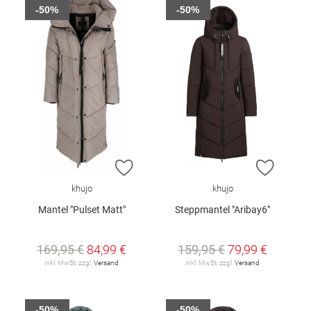
-50%
-50%
ZUR WUNSCHLISTE HINZUFÜGEN
ZUR W
khujo
khujo
Mantel "Pulset Matt"
Steppmantel "Aribay6"
169,95 €
84,99 €
159,95 €
79,99 €
inkl. MwSt. zzgl.
Versand
inkl. MwSt. zzgl.
Versand
-50%
-50%