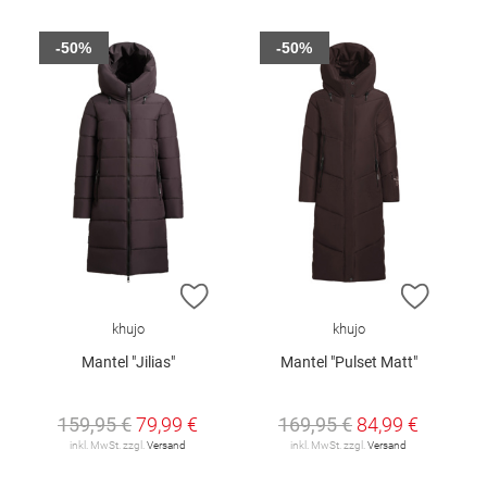
-50%
-50%
ZUR WUNSCHLISTE HINZUFÜGEN
ZUR W
khujo
khujo
Mantel "Jilias"
Mantel "Pulset Matt"
159,95 €
79,99 €
169,95 €
84,99 €
inkl. MwSt. zzgl.
Versand
inkl. MwSt. zzgl.
Versand