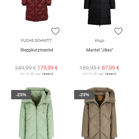
ZUR WUNSCHLISTE HINZUFÜGEN
ZUR W
FUCHS SCHMITT
khujo
Steppkurzmantel
Mantel "Jilias"
349,99 €
179,99 €
159,95 €
87,99 €
inkl. MwSt. zzgl.
Versand
inkl. MwSt. zzgl.
Versand
-23%
-23%