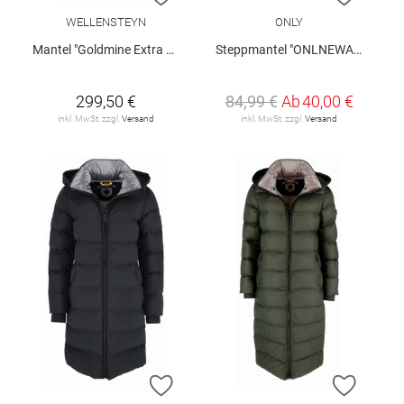
WELLENSTEYN
ONLY
Mantel "Goldmine Extra Long"
Steppmantel "ONLNEWAMANDA"
299,50 €
84,99 €
Ab
40,00 €
inkl. MwSt. zzgl.
Versand
inkl. MwSt. zzgl.
Versand
ZUR WUNSCHLISTE HINZUFÜGEN
ZUR W