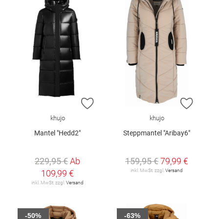
ZUR WUNSCHLISTE HINZUFÜGEN
ZUR W
khujo
khujo
Mantel "Hedd2"
Steppmantel "Aribay6"
229,95 €
Ab
159,95 €
79,99 €
inkl. MwSt. zzgl.
Versand
109,99 €
inkl. MwSt. zzgl.
Versand
-50%
-63%