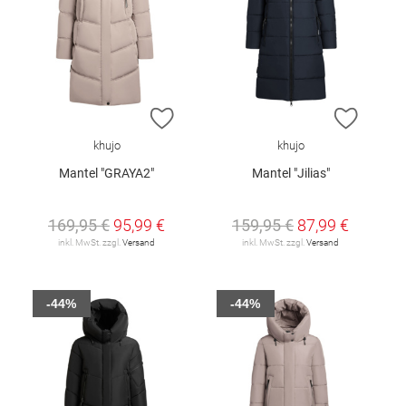
ZUR WUNSCHLISTE HINZUFÜGEN
ZUR W
khujo
khujo
Mantel "GRAYA2"
Mantel "Jilias"
169,95 €
95,99 €
159,95 €
87,99 €
inkl. MwSt. zzgl.
Versand
inkl. MwSt. zzgl.
Versand
-44%
-44%