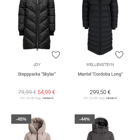
ZUR WUNSCHLISTE HINZUFÜGEN
ZUR W
JDY
WELLENSTEYN
Steppparka "Skylar"
Mantel "Cordoba Long"
79,99 €
54,99 €
299,50 €
inkl. MwSt. zzgl.
Versand
inkl. MwSt. zzgl.
Versand
-45%
-44%