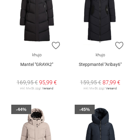
ZUR WUNSCHLISTE HINZUFÜGEN
ZUR W
khujo
khujo
Mantel "GRAYA2"
Steppmantel "Aribay6"
169,95 €
95,99 €
159,95 €
87,99 €
inkl. MwSt. zzgl.
Versand
inkl. MwSt. zzgl.
Versand
-44%
-45%