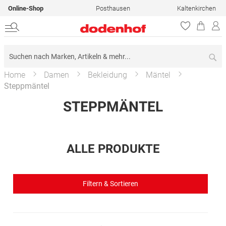
Online-Shop
Posthausen
Kaltenkirchen
Su
Home
Damen
Bekleidung
Mäntel
Steppmäntel
STEPPMÄNTEL
ALLE PRODUKTE
Filtern & Sortieren