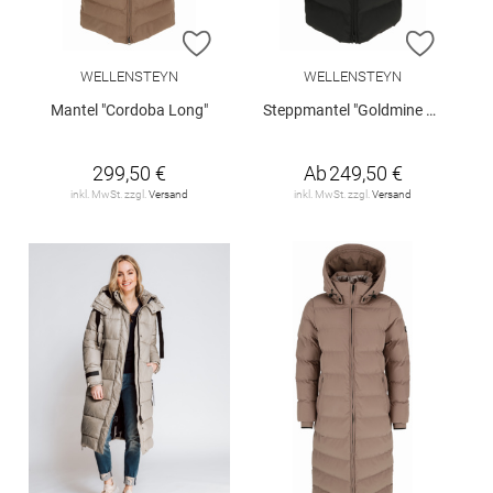
ZUR WUNSCHLISTE HINZUFÜGEN
ZUR W
WELLENSTEYN
WELLENSTEYN
Mantel "Cordoba Long"
Steppmantel "Goldmine Long"
299,50 €
Ab
249,50 €
inkl. MwSt. zzgl.
Versand
inkl. MwSt. zzgl.
Versand