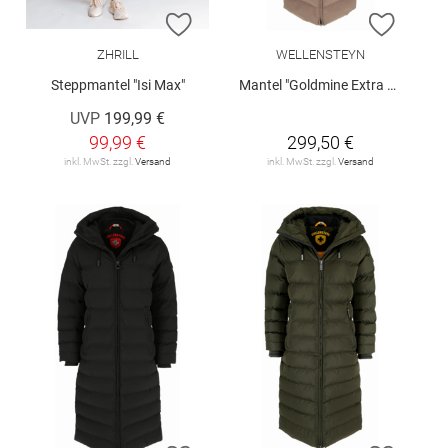
ZUR WUNSCHLISTE HINZUFÜGEN
ZUR W
ZHRILL
WELLENSTEYN
Steppmantel "Isi Max"
Mantel "Goldmine Extra Long"
UVP
199,99 €
99,99 €
299,50 €
inkl. MwSt. zzgl.
Versand
inkl. MwSt. zzgl.
Versand