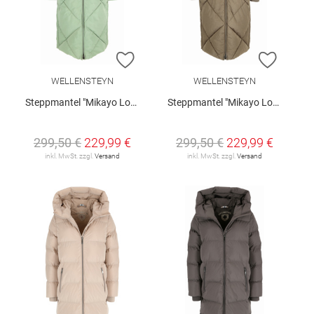
ZUR WUNSCHLISTE HINZUFÜGEN
ZUR W
WELLENSTEYN
WELLENSTEYN
Steppmantel "Mikayo Long"
Steppmantel "Mikayo Long"
299,50 €
229,99 €
299,50 €
229,99 €
inkl. MwSt. zzgl.
Versand
inkl. MwSt. zzgl.
Versand