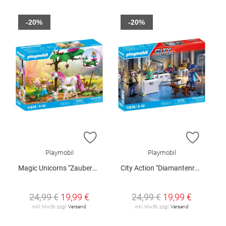
-20%
-20%
ZUR WUNSCHLISTE HINZUFÜGEN
ZUR W
Playmobil
Playmobil
Magic Unicorns "Zauberhafter Einhorn-Stall für Mama und Fohlen"
City Action "Diamantenraub"
24,99 €
19,99 €
24,99 €
19,99 €
inkl. MwSt. zzgl.
Versand
inkl. MwSt. zzgl.
Versand