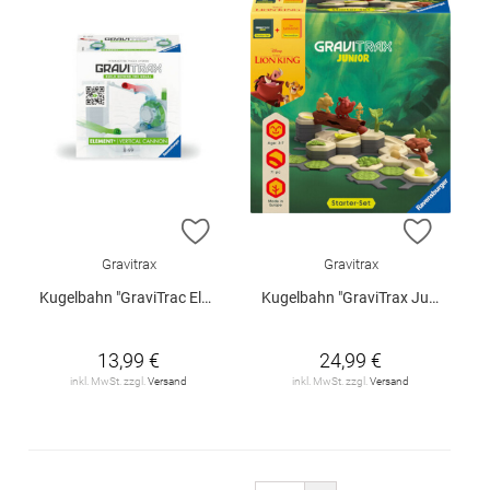
ZUR WUNSCHLISTE HINZUFÜGEN
ZUR W
Gravitrax
Gravitrax
Kugelbahn "GraviTrac Element - Vertival Cannon"
Kugelbahn "GraviTrax Junior - Der König der Löwen (Erweiterung)"
13,99 €
24,99 €
inkl. MwSt. zzgl.
Versand
inkl. MwSt. zzgl.
Versand