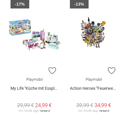
-17%
-13%
ZUR WUNSCHLISTE HINZUFÜGEN
ZUR W
Playmobil
Playmobil
My Life "Küche mit Essplatz"
Action Heroes "Feuerwehrflugzeug mit Löschfunktion"
29,99 €
24,99 €
39,99 €
34,99 €
inkl. MwSt. zzgl.
Versand
inkl. MwSt. zzgl.
Versand