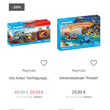
-20%
ZUR WUNSCHLISTE HINZUFÜGEN
ZUR W
Playmobil
Playmobil
City Action "Verfolgungsjagd mit Polizei Pick-Up"
Adventskalender "Piraten"
49,99 €
39,99 €
29,99 €
inkl. MwSt. zzgl.
Versand
inkl. MwSt. zzgl.
Versand