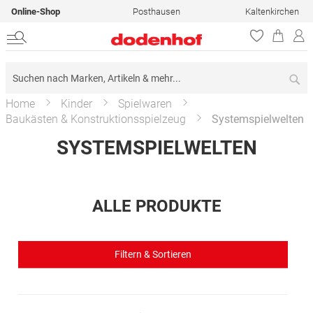
Online-Shop
Posthausen
Kaltenkirchen
Su
Home
Kinder
Spielwaren
Baukästen & Konstruktionsspielzeug
Systemspielwelten
SYSTEMSPIELWELTEN
ALLE PRODUKTE
Filtern & Sortieren