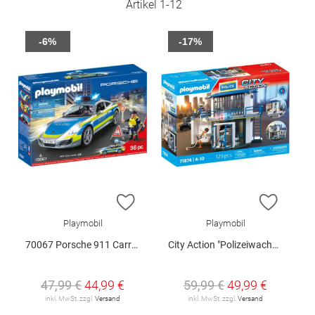
Artikel
1
-
12
-6%
-17%
ZUR WUNSCHLISTE HINZUFÜGEN
ZUR W
Playmobil
Playmobil
70067 Porsche 911 Carrera 4S Polizei
City Action "Polizeiwache mit Fahndungsraum", 71874
47,99 €
44,99 €
59,99 €
49,99 €
inkl. MwSt. zzgl.
Versand
inkl. MwSt. zzgl.
Versand