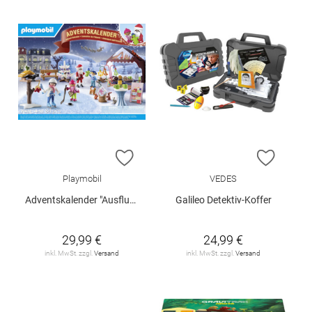
ZUR WUNSCHLISTE HINZUFÜGEN
ZUR W
Playmobil
VEDES
Adventskalender "Ausflug auf den Weihnachtsmarkt"
Galileo Detektiv-Koffer
29,99 €
24,99 €
inkl. MwSt. zzgl.
Versand
inkl. MwSt. zzgl.
Versand