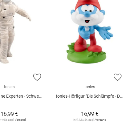
E HINZUFÜGEN
ZUR WUNSCHLISTE HINZUFÜGEN
ZUR W
tonies
tonies
erten - Schweben mit Astronauten"
tonies-Hörfigur "Die Schlümpfe - Der doppelte Papa Schlumpf"
16,99 €
16,99 €
 MwSt. zzgl.
Versand
inkl. MwSt. zzgl.
Versand