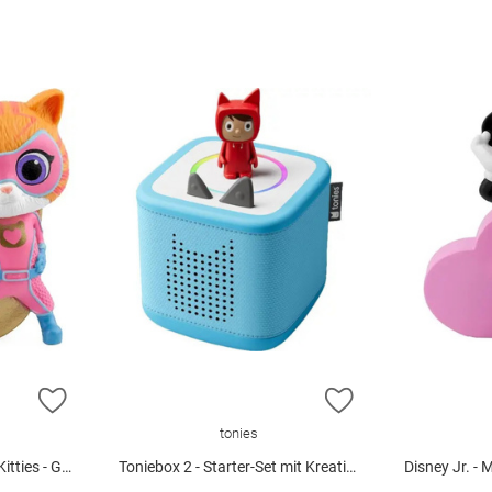
ZUR WUNSCHLISTE HINZUFÜGEN
ZUR WUNSCHLIST
tonies
es - Ginny"
Toniebox 2 - Starter-Set mit Kreativ-Tonie (Himmelblau)
Disney Jr. - Mi