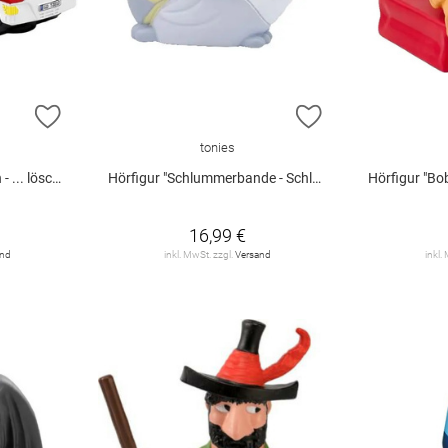
ZUR WUNSCHLISTE HINZUFÜGEN
ZUR WUNSCHLIST
tonies
 der Feuerwehr"
Hörfigur "Schlummerbande - Schlummertukan, Naturklänge aus dem Schlummerdschungel"
Hörfigur "Bobo Siebenschläfer - B
16,99 €
and
inkl. MwSt. zzgl.
Versand
inkl.