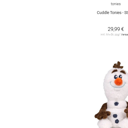
tonies
Cuddle Tonies - St
29,99 €
inkl. MwSt. zzgl.
Vers