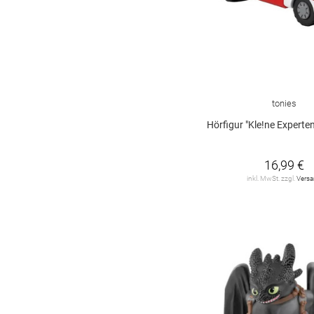
tonies
Hörfigur "Kle!ne Experten - ... löschen mit
16,99 €
inkl. MwSt. zzgl.
Vers