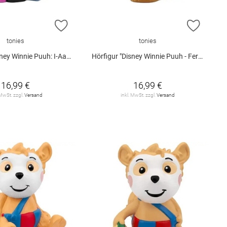
E HINZUFÜGEN
ZUR WUNSCHLISTE HINZUFÜGEN
ZUR W
tonies
tonies
ney Winnie Puuh: I-Aah"
Hörfigur "Disney Winnie Puuh - Ferkels großes Abenteuer"
16,99 €
16,99 €
 MwSt. zzgl.
Versand
inkl. MwSt. zzgl.
Versand