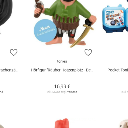
ZUR WUNSCHLISTE HINZUFÜGEN
ZUR WUNSCHLIST
tonies
cht gemacht 2"
Hörfigur "Räuber Hotzenplotz - Der Räuber Hotzenplotz" (Relaunch)
Pocket Toni
16,99 €
and
inkl. MwSt. zzgl.
Versand
inkl.