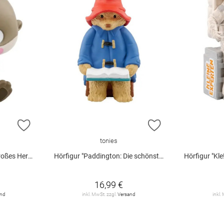
ZUR WUNSCHLISTE HINZUFÜGEN
ZUR WUNSCHLIST
tonies
ichten zum Liebhaben"
Hörfigur "Paddington: Die schönsten Geschichten von Paddington"
Hörfigur "Kle!ne Exp
16,99 €
and
inkl. MwSt. zzgl.
Versand
inkl.