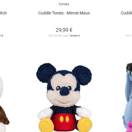
tonies
itch
Cuddle Tonies - Minnie Maus
Cuddle
29,99 €
and
inkl. MwSt. zzgl.
Versand
inkl.