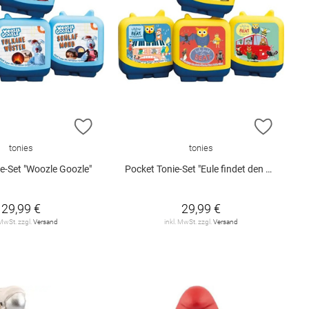
E HINZUFÜGEN
ZUR WUNSCHLISTE HINZUFÜGEN
ZUR W
tonies
tonies
e-Set "Woozle Goozle"
Pocket Tonie-Set "Eule findet den Beat"
29,99 €
29,99 €
 MwSt. zzgl.
Versand
inkl. MwSt. zzgl.
Versand