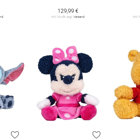
129,99 €
and
inkl. MwSt. zzgl.
Versand
inkl.
ZUR WUNSCHLISTE HINZUFÜGEN
ZUR WUNSCHLIST