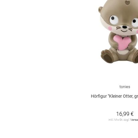
tonies
Hörfigur "Kleiner Otter, großes Herz - Lieder und Gesch
16,99 €
inkl. MwSt. zzgl.
Vers