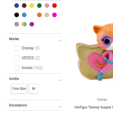
Marke
Disney
3
VEDES
2
tonies
162
Größe
One Size
M
Disney
Einzelpreis
Hörfigur "Disney Supper Kitti