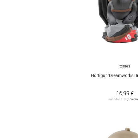
tonies
Hörfigur "Dreamworks Drachenzähmen lei
16,99 €
inkl. MwSt. zzgl.
Vers