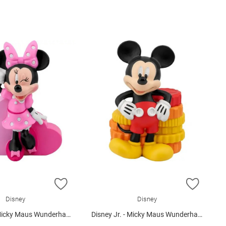
E HINZUFÜGEN
ZUR WUNSCHLISTE HINZUFÜGEN
ZUR W
Disney
Disney
cky Maus Wunderhaus (Minn
Disney Jr. - Micky Maus Wunderhaus