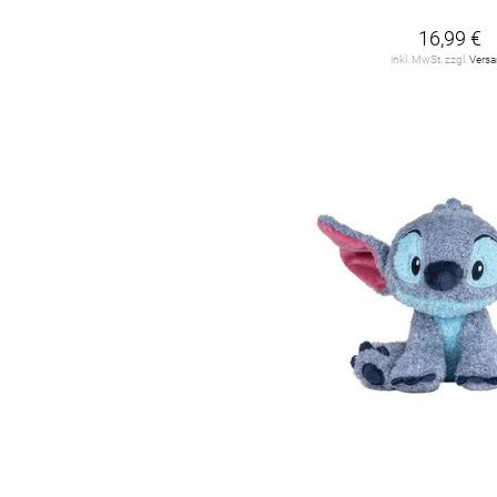
16,99 €
inkl. MwSt. zzgl.
Vers