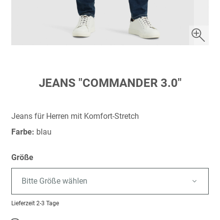
Zum
JEANS "COMMANDER 3.0"
Anfang
der
Bildergalerie
Jeans für Herren mit Komfort-Stretch
springen
Farbe:
blau
Größe
Bitte Größe wählen
Lieferzeit
2-3 Tage