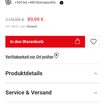
+360 bis +480 Bonuspunkte
i
119,99 €
89,99 €
inkl. MwSt. zzgl.
Versand
In den Warenkorb
Zur
Wunschl
hinzufü
Verfügbarkeit vor Ort prüfen
Produktdetails
Service & Versand