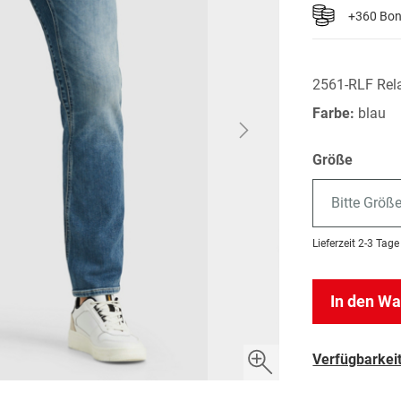
+360 Bo
2561-RLF Rela
Farbe:
blau
Größe
Bitte Größ
Lieferzeit
2-3 Tage
In den W
Verfügbarkeit