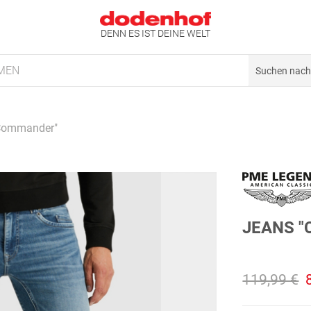
DENN ES IST DEINE WELT
MEN
Commander"
JEANS 
119,99 €