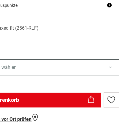
nuspunkte
i
xed fit (2561-RLF)
e wählen
arenkorb
Zur
Wunschlist
hinzufügen
 vor Ort prüfen