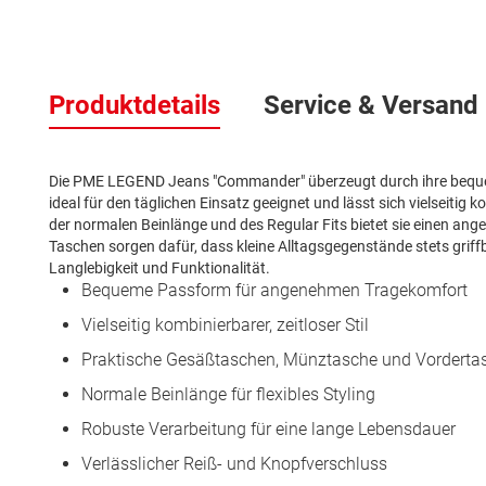
Zum
Anfang
Produktdetails
Service & Versand
der
Bildergalerie
springen
Die PME LEGEND Jeans "Commander" überzeugt durch ihre bequeme 
ideal für den täglichen Einsatz geeignet und lässt sich vielseitig 
der normalen Beinlänge und des Regular Fits bietet sie einen an
Taschen sorgen dafür, dass kleine Alltagsgegenstände stets griffb
Langlebigkeit und Funktionalität.
Bequeme Passform für angenehmen Tragekomfort
Vielseitig kombinierbarer, zeitloser Stil
Praktische Gesäßtaschen, Münztasche und Vorderta
Normale Beinlänge für flexibles Styling
Robuste Verarbeitung für eine lange Lebensdauer
Verlässlicher Reiß- und Knopfverschluss