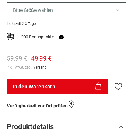
Bitte Größe wählen
Lieferzeit
2-3 Tage
+200 Bonuspunkte
i
59,99 €
49,99 €
inkl. MwSt. zzgl.
Versand
In den Warenkorb
Zur
Wunschl
hinzufü
Verfügbarkeit vor Ort prüfen
Produktdetails