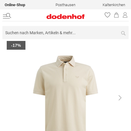
Online-Shop
Posthausen
Kaltenkirchen
Su
Zum
-17%
Ende
der
Bildergalerie
springen