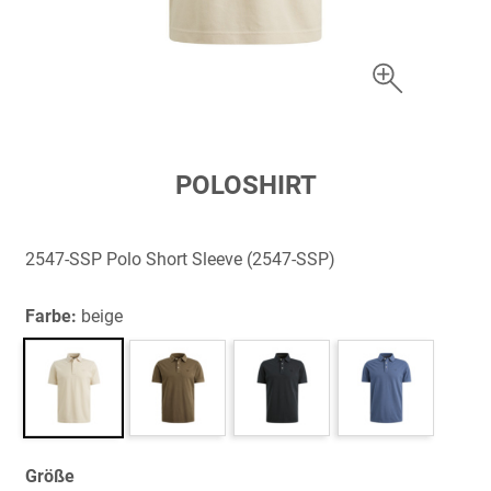
Zum
POLOSHIRT
Anfang
der
Bildergalerie
2547-SSP Polo Short Sleeve (2547-SSP)
springen
Farbe:
beige
Größe