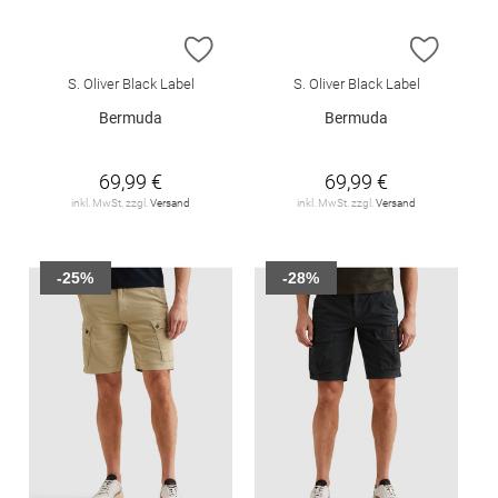
ZUR WUNSCHLISTE HINZUFÜGEN
ZUR W
S. Oliver Black Label
S. Oliver Black Label
Bermuda
Bermuda
69,99 €
69,99 €
inkl. MwSt. zzgl.
Versand
inkl. MwSt. zzgl.
Versand
-25%
-28%