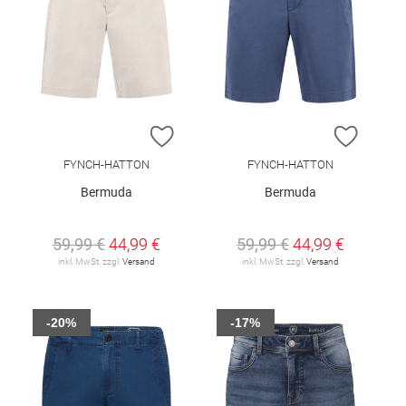
ZUR WUNSCHLISTE HINZUFÜGEN
ZUR W
FYNCH-HATTON
FYNCH-HATTON
Bermuda
Bermuda
59,99 €
44,99 €
59,99 €
44,99 €
inkl. MwSt. zzgl.
Versand
inkl. MwSt. zzgl.
Versand
-20%
-17%