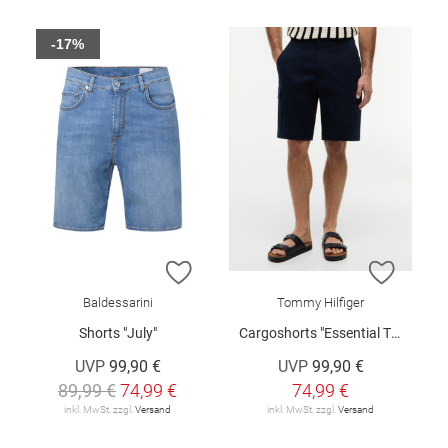
-17%
ZUR WUNSCHLISTE HINZUFÜGEN
ZUR W
Baldessarini
Tommy Hilfiger
Shorts "July"
Cargoshorts "Essential Twill"
UVP
99,90 €
UVP
99,90 €
89,99 €
74,99 €
74,99 €
inkl. MwSt. zzgl.
Versand
inkl. MwSt. zzgl.
Versand