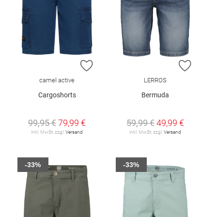
ZUR WUNSCHLISTE HINZUFÜGEN
ZUR W
camel active
LERROS
Cargoshorts
Bermuda
99,95 €
79,99 €
59,99 €
49,99 €
inkl. MwSt. zzgl.
Versand
inkl. MwSt. zzgl.
Versand
-33%
-33%