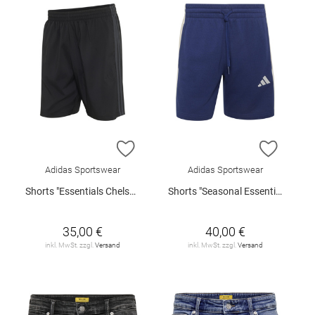
ZUR WUNSCHLISTE HINZUFÜGEN
ZUR W
Adidas Sportswear
Adidas Sportswear
Shorts "Essentials Chelsea Lite"
Shorts "Seasonal Essentials"
35,00 €
40,00 €
inkl. MwSt. zzgl.
Versand
inkl. MwSt. zzgl.
Versand