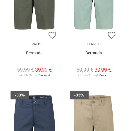
ZUR WUNSCHLISTE HINZUFÜGEN
ZUR W
LERROS
LERROS
Bermuda
Bermuda
59,99 €
39,99 €
59,99 €
39,99 €
inkl. MwSt. zzgl.
Versand
inkl. MwSt. zzgl.
Versand
-33%
-33%