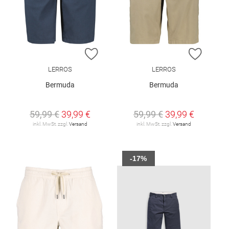
ZUR WUNSCHLISTE HINZUFÜGEN
ZUR W
LERROS
LERROS
Bermuda
Bermuda
59,99 €
39,99 €
59,99 €
39,99 €
inkl. MwSt. zzgl.
Versand
inkl. MwSt. zzgl.
Versand
-17%