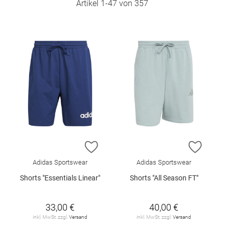
Artikel
1
-
47
von
357
ZUR WUNSCHLISTE HINZUFÜGEN
ZUR W
Adidas Sportswear
Adidas Sportswear
Shorts "Essentials Linear"
Shorts "All Season FT"
33,00 €
40,00 €
inkl. MwSt. zzgl.
Versand
inkl. MwSt. zzgl.
Versand