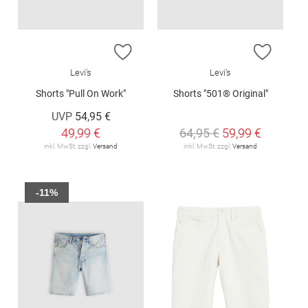
ZUR WUNSCHLISTE HINZUFÜGEN
ZUR W
Levi's
Levi's
Shorts "Pull On Work"
Shorts "501® Original"
UVP
54,95 €
49,99 €
64,95 €
59,99 €
inkl. MwSt. zzgl.
Versand
inkl. MwSt. zzgl.
Versand
-11%