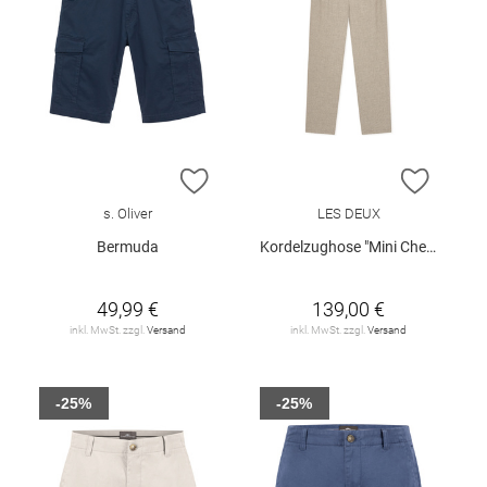
ZUR WUNSCHLISTE HINZUFÜGEN
ZUR W
s. Oliver
LES DEUX
Bermuda
Kordelzughose "Mini Check"
49,99 €
139,00 €
inkl. MwSt. zzgl.
Versand
inkl. MwSt. zzgl.
Versand
-25%
-25%