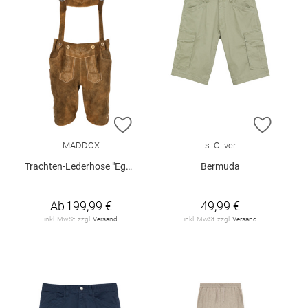
ZUR WUNSCHLISTE HINZUFÜGEN
ZUR W
MADDOX
s. Oliver
Trachten-Lederhose "Egbert"
Bermuda
Ab
199,99 €
49,99 €
inkl. MwSt. zzgl.
Versand
inkl. MwSt. zzgl.
Versand