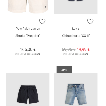
ZUR WUNSCHLISTE HINZUFÜGEN
ZUR W
Polo Ralph Lauren
Levi's
Shorts "Prepster"
Chinoshorts "XX II"
165,00 €
59,95 €
49,99 €
inkl. MwSt. zzgl.
Versand
inkl. MwSt. zzgl.
Versand
-8%