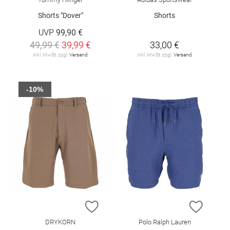
Shorts "Dover"
Shorts
UVP
99,90 €
49,99 €
39,99 €
33,00 €
inkl. MwSt. zzgl.
Versand
inkl. MwSt. zzgl.
Versand
-10%
ZUR WUNSCHLISTE HINZUFÜGEN
ZUR W
DRYKORN
Polo Ralph Lauren