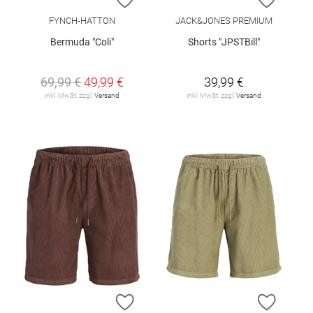
FYNCH-HATTON
JACK&JONES PREMIUM
Bermuda "Coli"
Shorts "JPSTBill"
69,99 €
49,99 €
39,99 €
inkl. MwSt. zzgl.
Versand
inkl. MwSt. zzgl.
Versand
ZUR WUNSCHLISTE HINZUFÜGEN
ZUR W