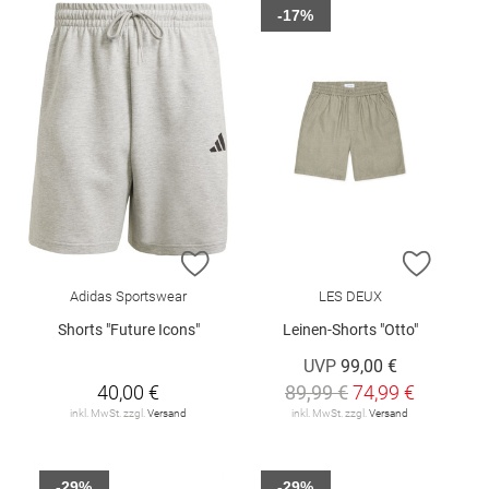
-17%
ZUR WUNSCHLISTE HINZUFÜGEN
ZUR W
Adidas Sportswear
LES DEUX
Shorts "Future Icons"
Leinen-Shorts "Otto"
UVP
99,00 €
40,00 €
89,99 €
74,99 €
inkl. MwSt. zzgl.
Versand
inkl. MwSt. zzgl.
Versand
-29%
-29%