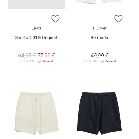
ZUR WUNSCHLISTE HINZUFÜGEN
ZUR W
Levi's
s. Oliver
Shorts "501® Original"
Bermuda
64,95 €
57,99 €
49,99 €
inkl. MwSt. zzgl.
Versand
inkl. MwSt. zzgl.
Versand