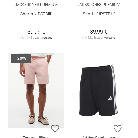
JACK&JONES PREMIUM
JACK&JONES PREMIUM
Shorts "JPSTBill"
Shorts "JPSTBill"
39,99 €
39,99 €
inkl. MwSt. zzgl.
Versand
inkl. MwSt. zzgl.
Versand
-20%
ZUR WUNSCHLISTE HINZUFÜGEN
ZUR W
Tommy Hilfiger
Adidas Sportswear