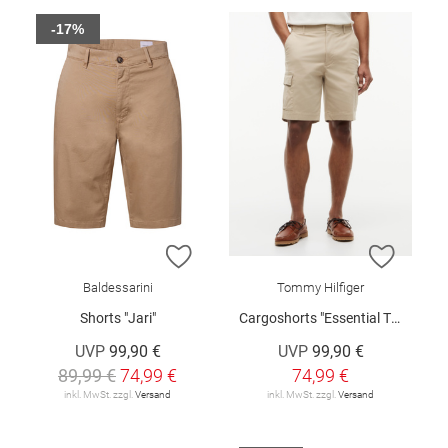
-17%
ZUR WUNSCHLISTE HINZUFÜGEN
ZUR W
Baldessarini
Tommy Hilfiger
Shorts "Jari"
Cargoshorts "Essential Twill"
UVP
99,90 €
UVP
99,90 €
89,99 €
74,99 €
74,99 €
inkl. MwSt. zzgl.
Versand
inkl. MwSt. zzgl.
Versand