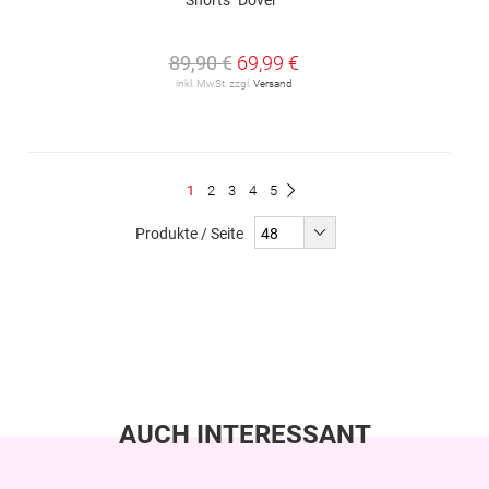
89,90 €
69,99 €
inkl. MwSt. zzgl.
Versand
Seite
Du
Seite
Seite
Seite
Seite
1
2
3
4
5
Seite
Weiter
liest
Produkte / Seite
gerade
Seite
AUCH INTERESSANT