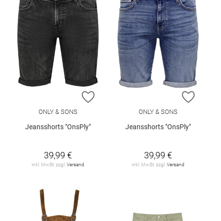
ZUR WUNSCHLISTE HINZUFÜGEN
ZUR W
ONLY & SONS
ONLY & SONS
Jeansshorts "OnsPly"
Jeansshorts "OnsPly"
39,99 €
39,99 €
inkl. MwSt. zzgl.
Versand
inkl. MwSt. zzgl.
Versand