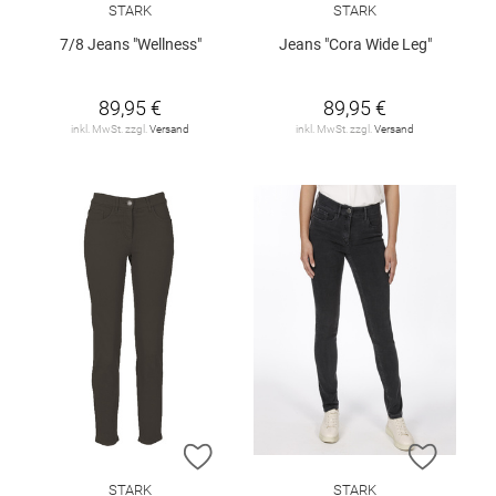
STARK
STARK
7/8 Jeans "Wellness"
Jeans "Cora Wide Leg"
89,95 €
89,95 €
inkl. MwSt. zzgl.
Versand
inkl. MwSt. zzgl.
Versand
ZUR WUNSCHLISTE HINZUFÜGEN
ZUR W
STARK
STARK