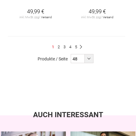
49,99 €
49,99 €
inkl. MwSt. zzgl.
Versand
inkl. MwSt. zzgl.
Versand
Seite
Du
Seite
Seite
Seite
Seite
1
2
3
4
5
Seite
Weiter
liest
Produkte / Seite
gerade
Seite
AUCH INTERESSANT