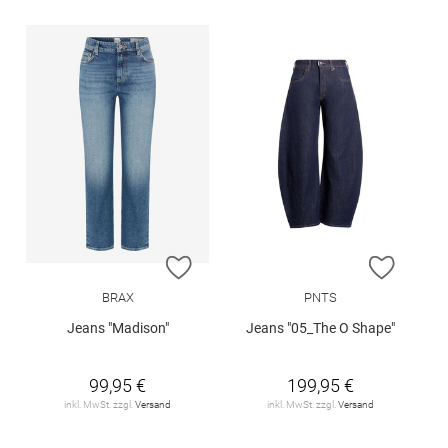
ZUR WUNSCHLISTE HINZUFÜGEN
ZUR W
BRAX
PNTS
Jeans "Madison"
Jeans "05_The O Shape"
99,95 €
199,95 €
inkl. MwSt. zzgl.
Versand
inkl. MwSt. zzgl.
Versand