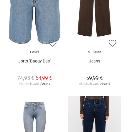
ZUR WUNSCHLISTE HINZUFÜGEN
ZUR W
Levi's
s. Oliver
Jorts "Baggy Das"
Jeans
74,95 €
64,99 €
59,99 €
inkl. MwSt. zzgl.
Versand
inkl. MwSt. zzgl.
Versand