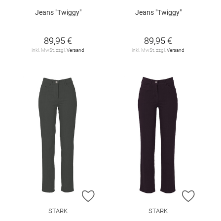
Jeans "Twiggy"
Jeans "Twiggy"
89,95 €
89,95 €
inkl. MwSt. zzgl.
Versand
inkl. MwSt. zzgl.
Versand
ZUR WUNSCHLISTE HINZUFÜGEN
ZUR W
STARK
STARK