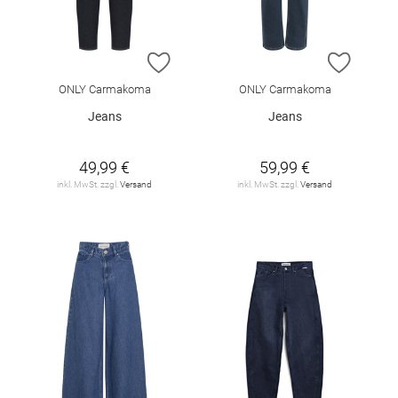
ZUR WUNSCHLISTE HINZUFÜGEN
ZUR W
ONLY Carmakoma
ONLY Carmakoma
Jeans
Jeans
49,99 €
59,99 €
inkl. MwSt. zzgl.
Versand
inkl. MwSt. zzgl.
Versand