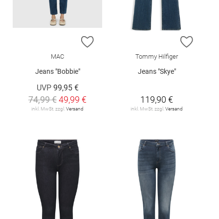
ZUR WUNSCHLISTE HINZUFÜGEN
ZUR W
MAC
Tommy Hilfiger
Jeans "Bobbie"
Jeans "Skye"
UVP
99,95 €
74,99 €
49,99 €
119,90 €
inkl. MwSt. zzgl.
Versand
inkl. MwSt. zzgl.
Versand