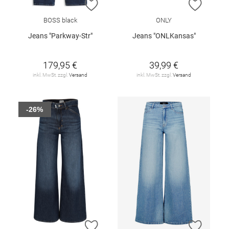
ZUR WUNSCHLISTE HINZUFÜGEN
ZUR W
BOSS black
ONLY
Jeans "Parkway-Str"
Jeans "ONLKansas"
179,95 €
39,99 €
inkl. MwSt. zzgl.
Versand
inkl. MwSt. zzgl.
Versand
-26%
ZUR WUNSCHLISTE HINZUFÜGEN
ZUR W