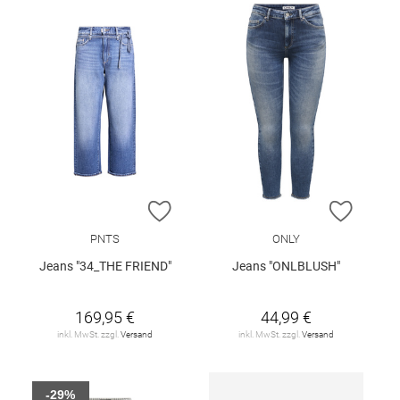
ZUR WUNSCHLISTE HINZUFÜGEN
ZUR W
PNTS
ONLY
Jeans "34_THE FRIEND"
Jeans "ONLBLUSH"
169,95 €
44,99 €
inkl. MwSt. zzgl.
Versand
inkl. MwSt. zzgl.
Versand
-29%