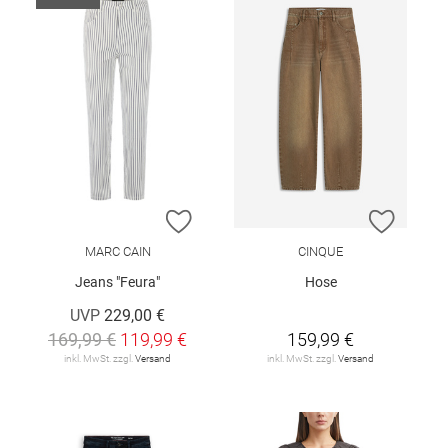
ZUR WUNSCHLISTE HINZUFÜGEN
ZUR W
MARC CAIN
CINQUE
Jeans "Feura"
Hose
UVP
229,00 €
169,99 €
119,99 €
159,99 €
inkl. MwSt. zzgl.
Versand
inkl. MwSt. zzgl.
Versand