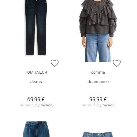
ZUR WUNSCHLISTE HINZUFÜGEN
ZUR W
TOM TAILOR
comma
Jeans
Jeanshose
69,99 €
99,99 €
inkl. MwSt. zzgl.
Versand
inkl. MwSt. zzgl.
Versand