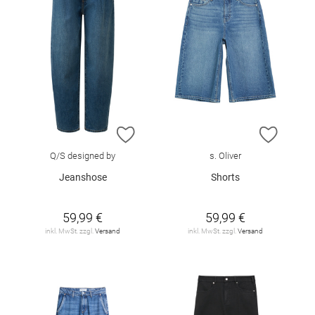
ZUR WUNSCHLISTE HINZUFÜGEN
ZUR W
Q/S designed by
s. Oliver
Jeanshose
Shorts
59,99 €
59,99 €
inkl. MwSt. zzgl.
Versand
inkl. MwSt. zzgl.
Versand