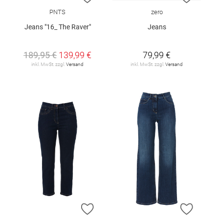
PNTS
zero
Jeans "16_ The Raver"
Jeans
189,95 €
139,99 €
79,99 €
inkl. MwSt. zzgl.
Versand
inkl. MwSt. zzgl.
Versand
ZUR WUNSCHLISTE HINZUFÜGEN
ZUR W