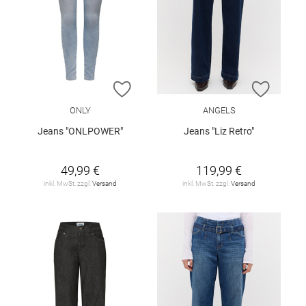
ZUR WUNSCHLISTE HINZUFÜGEN
ZUR W
ONLY
ANGELS
Jeans "ONLPOWER"
Jeans "Liz Retro"
49,99 €
119,99 €
inkl. MwSt. zzgl.
Versand
inkl. MwSt. zzgl.
Versand