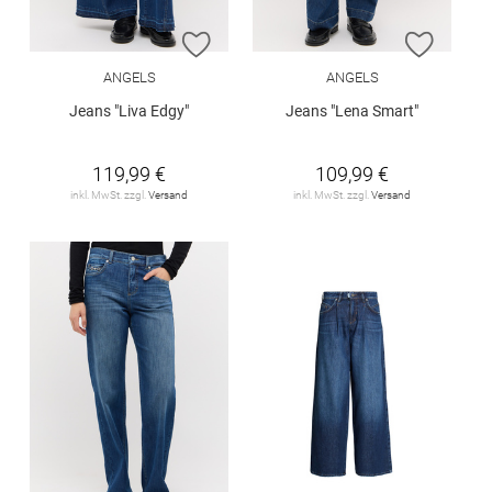
ZUR WUNSCHLISTE HINZUFÜGEN
ZUR W
ANGELS
ANGELS
Jeans "Liva Edgy"
Jeans "Lena Smart"
119,99 €
109,99 €
inkl. MwSt. zzgl.
Versand
inkl. MwSt. zzgl.
Versand