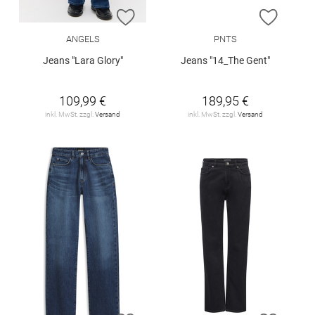
ZUR WUNSCHLISTE HINZUFÜGEN
ZUR W
ANGELS
PNTS
Jeans "Lara Glory"
Jeans "14_The Gent"
109,99 €
189,95 €
inkl. MwSt. zzgl.
Versand
inkl. MwSt. zzgl.
Versand