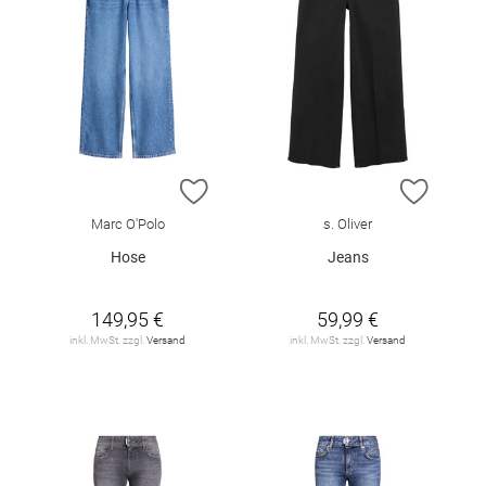
ZUR WUNSCHLISTE HINZUFÜGEN
ZUR W
Marc O'Polo
s. Oliver
Hose
Jeans
149,95 €
59,99 €
inkl. MwSt. zzgl.
Versand
inkl. MwSt. zzgl.
Versand