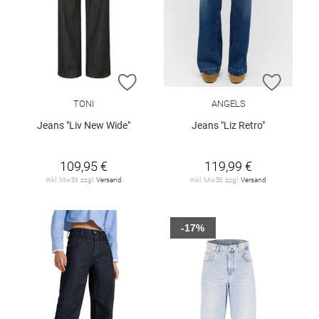
ZUR WUNSCHLISTE HINZUFÜGEN
ZUR W
TONI
ANGELS
Jeans "Liv New Wide"
Jeans "Liz Retro"
109,95 €
119,99 €
inkl. MwSt. zzgl.
Versand
inkl. MwSt. zzgl.
Versand
-17%