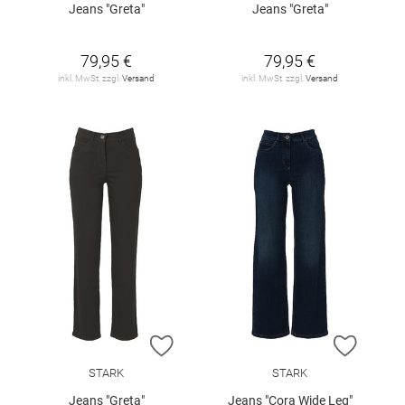
Jeans "Greta"
Jeans "Greta"
79,95 €
79,95 €
inkl. MwSt. zzgl.
Versand
inkl. MwSt. zzgl.
Versand
ZUR WUNSCHLISTE HINZUFÜGEN
ZUR W
STARK
STARK
Jeans "Greta"
Jeans "Cora Wide Leg"