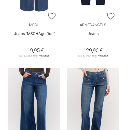
ZUR WUNSCHLISTE HINZUFÜGEN
ZUR W
MSCH
ARMEDANGELS
Jeans "MSCHAgo Rue"
Jeans
119,95 €
129,90 €
inkl. MwSt. zzgl.
Versand
inkl. MwSt. zzgl.
Versand