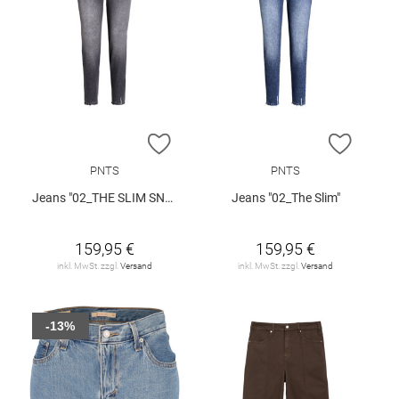
ZUR WUNSCHLISTE HINZUFÜGEN
ZUR W
PNTS
PNTS
Jeans "02_THE SLIM SNOS"
Jeans "02_The Slim"
159,95 €
159,95 €
inkl. MwSt. zzgl.
Versand
inkl. MwSt. zzgl.
Versand
-13%