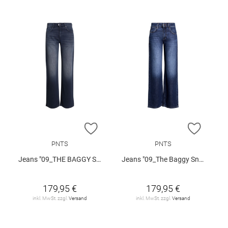
ZUR WUNSCHLISTE HINZUFÜGEN
ZUR W
PNTS
PNTS
Jeans "09_THE BAGGY SNOS"
Jeans "09_The Baggy Snos"
179,95 €
179,95 €
inkl. MwSt. zzgl.
Versand
inkl. MwSt. zzgl.
Versand