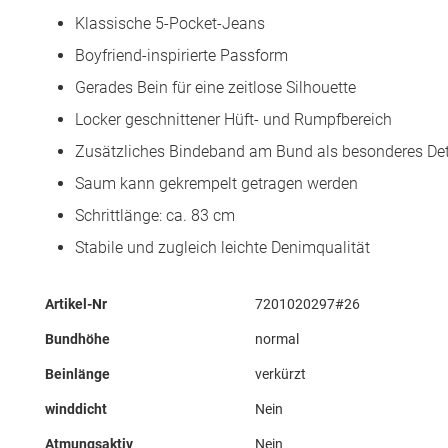
Klassische 5-Pocket-Jeans
Boyfriend-inspirierte Passform
Gerades Bein für eine zeitlose Silhouette
Locker geschnittener Hüft- und Rumpfbereich
Zusätzliches Bindeband am Bund als besonderes Det
Saum kann gekrempelt getragen werden
Schrittlänge: ca. 83 cm
Stabile und zugleich leichte Denimqualität
Mehr
Artikel-Nr
7201020297#26
Informationen
Bundhöhe
normal
Beinlänge
verkürzt
winddicht
Nein
Atmungsaktiv
Nein