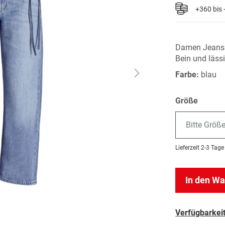
+360 bis
Damen Jeans 
Bein und läss
Farbe:
blau
Größe
Bitte Größ
Lieferzeit
2-3 Tage
In den W
Verfügbarkeit