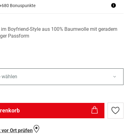
 +680 Bonuspunkte
i
im Boyfriend-Style aus 100% Baumwolle mit geradem
iger Passform
e wählen
arenkorb
Zur
Wunschlist
hinzufügen
 vor Ort prüfen