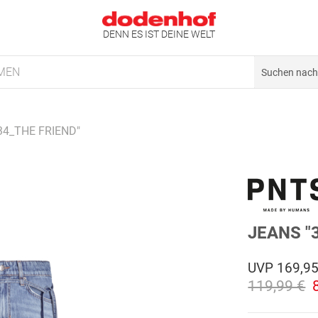
DENN ES IST DEINE WELT
MEN
34_THE FRIEND"
JEANS "
UVP
169,95
119,99 €