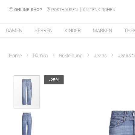
ONLINE-SHOP
POSTHAUSEN
KALTENKIRCHEN
DAMEN
HERREN
KINDER
MARKEN
THE
Home
Damen
Bekleidung
Jeans
Jeans "
Zum
-25%
Ende
der
Bildergalerie
springen