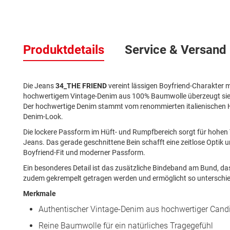
Zum
Anfang
Produktdetails
Service & Versand
der
Bildergalerie
springen
Die Jeans
34_THE FRIEND
vereint lässigen Boyfriend-Charakter m
hochwertigem Vintage-Denim aus 100% Baumwolle überzeugt sie mit
Der hochwertige Denim stammt vom renommierten italienischen He
Denim-Look.
Die lockere Passform im Hüft- und Rumpfbereich sorgt für hohen 
Jeans. Das gerade geschnittene Bein schafft eine zeitlose Optik 
Boyfriend-Fit und moderner Passform.
Ein besonderes Detail ist das zusätzliche Bindeband am Bund, das
zudem gekrempelt getragen werden und ermöglicht so unterschied
Merkmale
Authentischer Vintage-Denim aus hochwertiger Candi
Reine Baumwolle für ein natürliches Tragegefühl