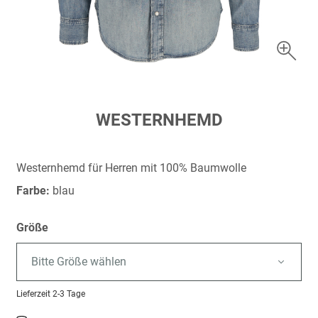
Zum
WESTERNHEMD
Anfang
der
Bildergalerie
Westernhemd für Herren mit 100% Baumwolle
springen
Farbe:
blau
Größe
Bitte Größe wählen
Lieferzeit
2-3 Tage