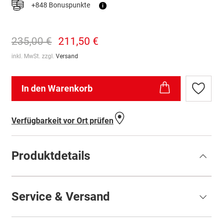
+848 Bonuspunkte
i
235,00 €
211,50 €
inkl. MwSt. zzgl.
Versand
In den Warenkorb
Zur
Wunschl
hinzufü
Verfügbarkeit vor Ort prüfen
Produktdetails
Service & Versand