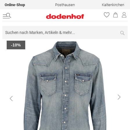
Online-Shop
Posthausen
Kaltenkirchen
Su
Zum
-10%
Ende
der
Bildergalerie
springen