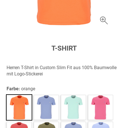
Zum
T-SHIRT
Anfang
der
Bildergalerie
Herren T-Shirt in Custom Slim Fit aus 100% Baumwolle
springen
mit Logo-Stickerei
Farbe:
orange