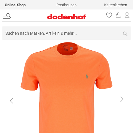
Online-Shop
Posthausen
Kaltenkirchen
Su
Zum
Ende
der
Bildergalerie
springen