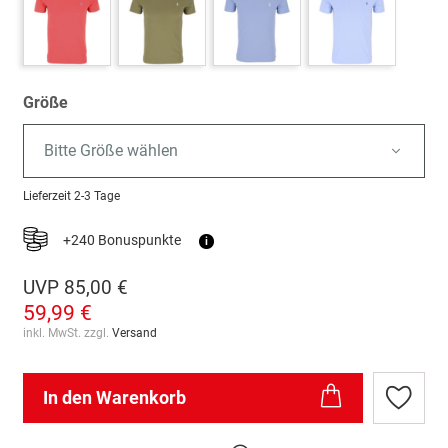
Größe
Bitte Größe wählen
Lieferzeit
2-3 Tage
+240 Bonuspunkte
i
UVP
85,00 €
59,99 €
inkl. MwSt. zzgl.
Versand
In den Warenkorb
Zur
Wunschl
hinzufü