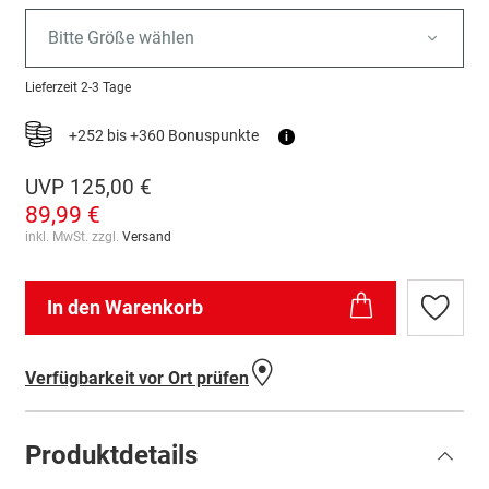
Bitte Größe wählen
Lieferzeit
2-3 Tage
+252 bis +360 Bonuspunkte
i
UVP
125,00 €
89,99 €
inkl. MwSt. zzgl.
Versand
In den Warenkorb
Zur
Wunschl
hinzufü
Verfügbarkeit vor Ort prüfen
Produktdetails