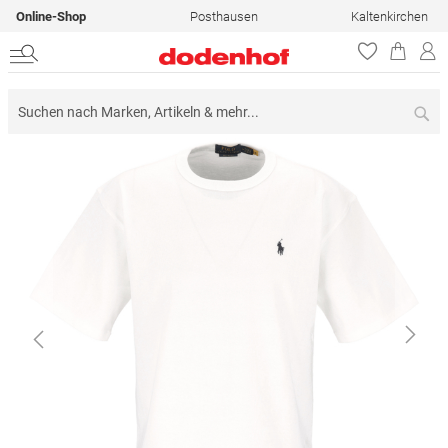
Online-Shop
Posthausen
Kaltenkirchen
Su
Zum
Ende
der
Bildergalerie
springen