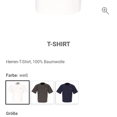
Zum
T-SHIRT
Anfang
der
Bildergalerie
Herren-T-Shirt, 100% Baumwolle
springen
Farbe:
weiß
Größe