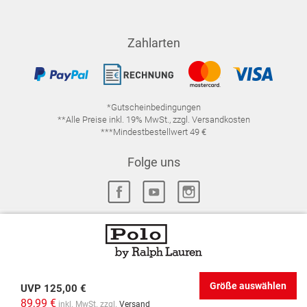
Zahlarten
*Gutscheinbedingungen
**Alle Preise inkl. 19% MwSt., zzgl. Versandkosten
***Mindestbestellwert 49 €
Folge uns
IMPRESSUM
FAQ
DATENSCHUTZ
DATENSCHUTZ-EINSTELLUNGEN
WIDERRUFSRECHT
Größe auswählen
UVP
125,00 €
VERTRAG WIDERRUFEN
AGB
89,99 €
inkl. MwSt. zzgl.
Versand