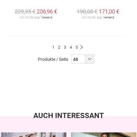
229,95 €
206,96 €
190,00 €
171,00 €
inkl. MwSt. zzgl.
Versand
inkl. MwSt. zzgl.
Versand
Seite
Du
Seite
Seite
Seite
Seite
1
2
3
4
5
Seite
Weiter
liest
Produkte / Seite
gerade
Seite
AUCH INTERESSANT