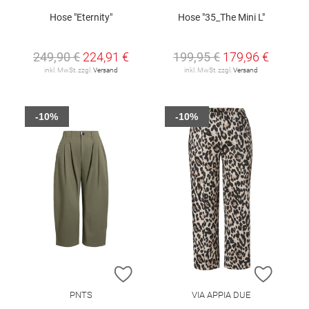
Hose "Eternity"
Hose "35_The Mini L"
249,90 €
224,91 €
199,95 €
179,96 €
inkl. MwSt. zzgl.
Versand
inkl. MwSt. zzgl.
Versand
-10%
-10%
ZUR WUNSCHLISTE HINZUFÜGEN
ZUR W
PNTS
VIA APPIA DUE