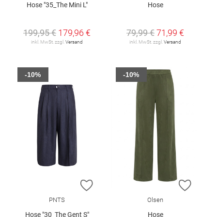
Hose "35_The Mini L"
Hose
199,95 €
179,96 €
79,99 €
71,99 €
inkl. MwSt. zzgl.
Versand
inkl. MwSt. zzgl.
Versand
-10%
-10%
ZUR WUNSCHLISTE HINZUFÜGEN
ZUR W
PNTS
Olsen
Hose "30_The Gent S"
Hose