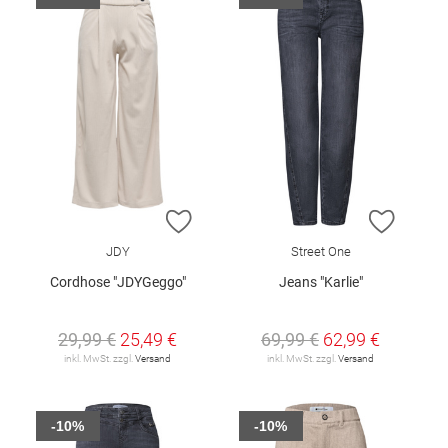
ZUR WUNSCHLISTE HINZUFÜGEN
ZUR W
JDY
Street One
Cordhose "JDYGeggo"
Jeans "Karlie"
29,99 €
25,49 €
69,99 €
62,99 €
inkl. MwSt. zzgl.
Versand
inkl. MwSt. zzgl.
Versand
-10%
-10%