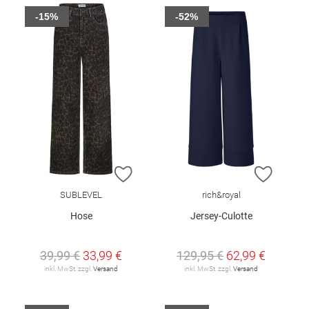
-15%
-52%
ZUR WUNSCHLISTE HINZUFÜGEN
ZUR W
SUBLEVEL
rich&royal
Hose
Jersey-Culotte
39,99 €
33,99 €
129,95 €
62,99 €
inkl. MwSt. zzgl.
Versand
inkl. MwSt. zzgl.
Versand