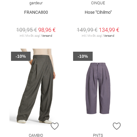
gardeur
CINQUE
FRANCA800
Hose "Cihilmo"
109,95 €
98,96 €
149,99 €
134,99 €
inkl. MwSt. zzgl.
Versand
inkl. MwSt. zzgl.
Versand
-10%
-10%
ZUR WUNSCHLISTE HINZUFÜGEN
ZUR W
CAMBIO
PNTS