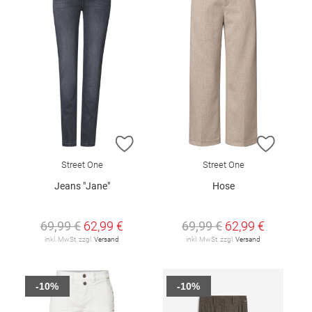
ZUR WUNSCHLISTE HINZUFÜGEN
ZUR W
Street One
Street One
Jeans "Jane"
Hose
69,99 €
62,99 €
69,99 €
62,99 €
inkl. MwSt. zzgl.
Versand
inkl. MwSt. zzgl.
Versand
-10%
-10%