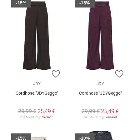
-15%
-15%
ZUR WUNSCHLISTE HINZUFÜGEN
ZUR W
JDY
JDY
Cordhose "JDYGeggo"
Cordhose "JDYGeggo"
29,99 €
25,49 €
29,99 €
25,49 €
inkl. MwSt. zzgl.
Versand
inkl. MwSt. zzgl.
Versand
-15%
-10%