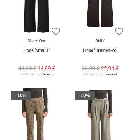
ZUR WUNSCHLISTE HINZUFÜGEN
ZUR W
Street One
ONLY
Hose "Amalia"
Hose "Bremen-Yo"
49,99 €
44,99 €
26,99 €
22,94 €
inkl. MwSt. zzgl.
Versand
inkl. MwSt. zzgl.
Versand
-10%
-10%