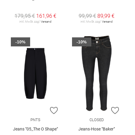
179,95 €
161,96 €
99,99 €
89,99 €
inkl. MwSt. zzgl.
Versand
inkl. MwSt. zzgl.
Versand
-10%
-10%
ZUR WUNSCHLISTE HINZUFÜGEN
ZUR W
PNTS
CLOSED
Jeans "05_The O Shape"
Jeans-Hose "Baker"