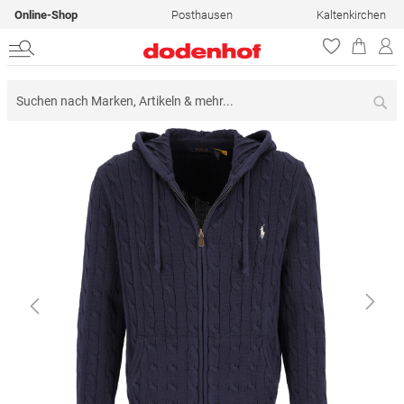
Online-Shop
Posthausen
Kaltenkirchen
Su
Zum
Ende
der
Bildergalerie
springen