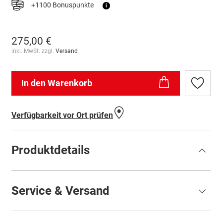
+1100 Bonuspunkte
i
275,00 €
inkl. MwSt. zzgl.
Versand
In den Warenkorb
Zur
Wunschl
hinzufü
Verfügbarkeit vor Ort prüfen
Produktdetails
Service & Versand