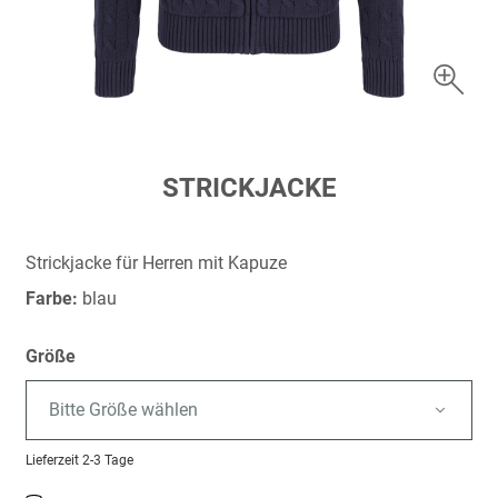
Zum
STRICKJACKE
Anfang
der
Bildergalerie
Strickjacke für Herren mit Kapuze
springen
Farbe:
blau
Größe
Bitte Größe wählen
Lieferzeit
2-3 Tage