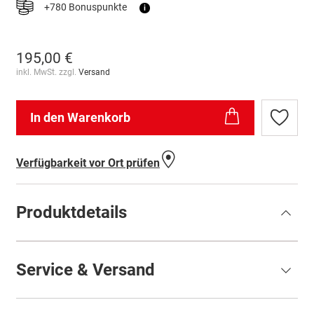
+780 Bonuspunkte
i
195,00 €
inkl. MwSt. zzgl.
Versand
In den Warenkorb
Zur
Wunschl
hinzufü
Verfügbarkeit vor Ort prüfen
Produktdetails
Service & Versand