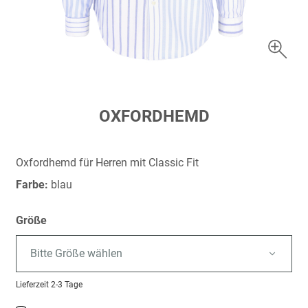
Zum
OXFORDHEMD
Anfang
der
Bildergalerie
Oxfordhemd für Herren mit Classic Fit
springen
Farbe:
blau
Größe
Bitte Größe wählen
Lieferzeit
2-3 Tage