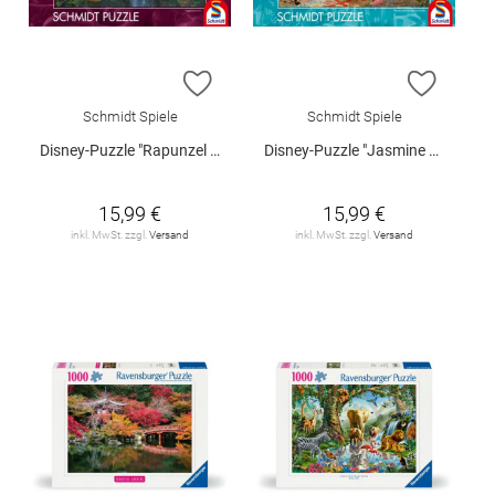
ZUR WUNSCHLISTE HINZUFÜGEN
ZUR W
Schmidt Spiele
Schmidt Spiele
Disney-Puzzle "Rapunzel - Verstrickt in Liebe", 1000 Teile
Disney-Puzzle "Jasmine Dancing in the Desert Sunlight", 1000 Teile
15,99 €
15,99 €
inkl. MwSt. zzgl.
Versand
inkl. MwSt. zzgl.
Versand