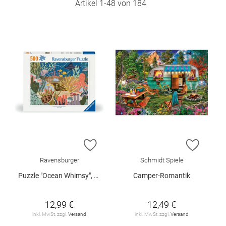
Artikel
1
-
48
von
184
ZUR WUNSCHLISTE HINZUFÜGEN
ZUR W
Ravensburger
Schmidt Spiele
Puzzle "Ocean Whimsy", 500 Teile
Camper-Romantik
12,99 €
12,49 €
inkl. MwSt. zzgl.
Versand
inkl. MwSt. zzgl.
Versand