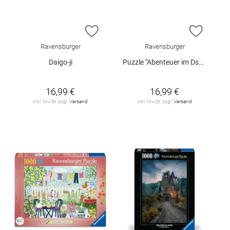
ZUR WUNSCHLISTE HINZUFÜGEN
ZUR W
Ravensburger
Ravensburger
Daigo-ji
Puzzle "Abenteuer im Dschungel", 1000 Teile
16,99 €
16,99 €
inkl. MwSt. zzgl.
Versand
inkl. MwSt. zzgl.
Versand