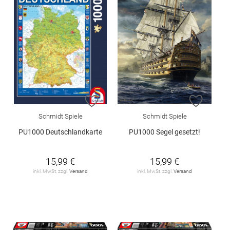
ZUR WUNSCHLISTE HINZUFÜGEN
ZUR W
Schmidt Spiele
Schmidt Spiele
PU1000 Deutschlandkarte
PU1000 Segel gesetzt!
15,99 €
15,99 €
inkl. MwSt. zzgl.
Versand
inkl. MwSt. zzgl.
Versand