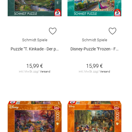
ZUR WUNSCHLISTE HINZUFÜGEN
ZUR W
Schmidt Spiele
Schmidt Spiele
Puzzle "T. Kinkade - Der perfekte Muttertag", 1000 Teile
Disney-Puzzle "Frozen - Feiern in Arendelle", 1000 Teile
15,99 €
15,99 €
inkl. MwSt. zzgl.
Versand
inkl. MwSt. zzgl.
Versand