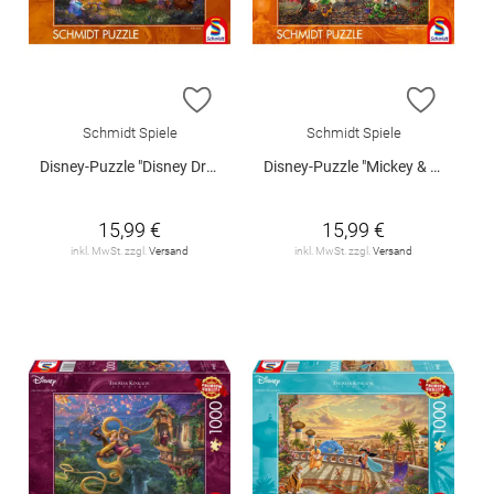
ZUR WUNSCHLISTE HINZUFÜGEN
ZUR W
Schmidt Spiele
Schmidt Spiele
Disney-Puzzle "Disney Dreams Collection - Robin Hood", 1000 Teile
Disney-Puzzle "Mickey & Minny Halloween Spaß", 1000 Teile
15,99 €
15,99 €
inkl. MwSt. zzgl.
Versand
inkl. MwSt. zzgl.
Versand