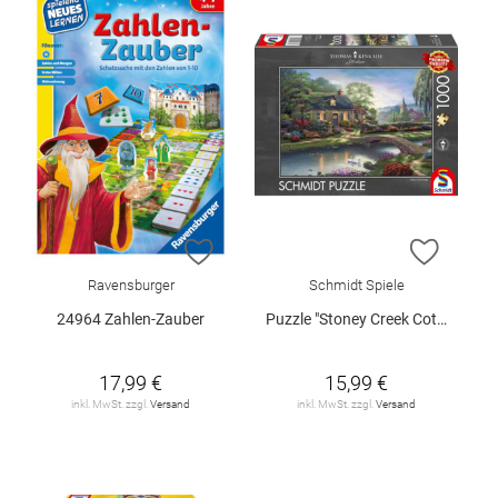
ZUR WUNSCHLISTE HINZUFÜGEN
ZUR W
Ravensburger
Schmidt Spiele
24964 Zahlen-Zauber
Puzzle "Stoney Creek Cottage", 1000 Teile
17,99 €
15,99 €
inkl. MwSt. zzgl.
Versand
inkl. MwSt. zzgl.
Versand