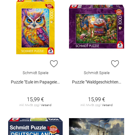
ZUR WUNSCHLISTE HINZUFÜGEN
ZUR W
Schmidt Spiele
Schmidt Spiele
Puzzle "Eule im Papageienkleid", 1000 Teile
Puzzle "Waldgeschichten zur Nacht", 1000 Teile
15,99 €
15,99 €
inkl. MwSt. zzgl.
Versand
inkl. MwSt. zzgl.
Versand