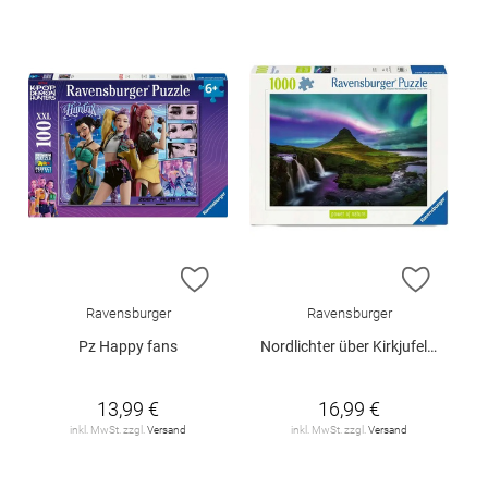
ZUR WUNSCHLISTE HINZUFÜGEN
ZUR W
Ravensburger
Ravensburger
Pz Happy fans
Nordlichter über Kirkjufel 1000T.
13,99 €
16,99 €
inkl. MwSt. zzgl.
Versand
inkl. MwSt. zzgl.
Versand