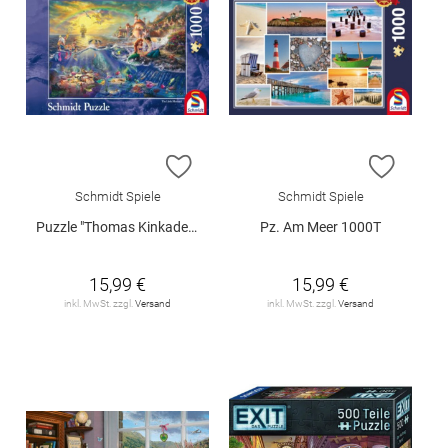
ZUR WUNSCHLISTE HINZUFÜGEN
ZUR W
Schmidt Spiele
Schmidt Spiele
Puzzle "Thomas Kinkade: Disney Kleine Meerjungfrau Arielle", 1000 Teile
Pz. Am Meer 1000T
15,99 €
15,99 €
inkl. MwSt. zzgl.
Versand
inkl. MwSt. zzgl.
Versand