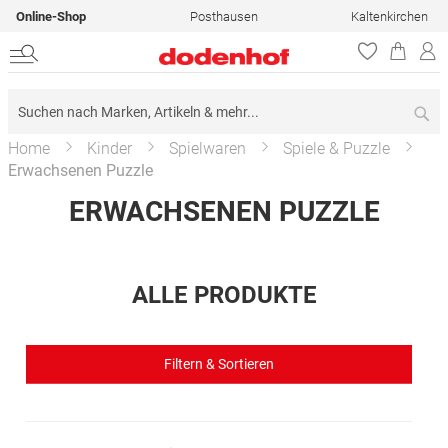
Online-Shop
Posthausen
Kaltenkirchen
Su
Home
Kinder
Spielwaren
Spiele & Puzzle
Erwachsenen Puzzle
ERWACHSENEN PUZZLE
ALLE PRODUKTE
Filtern & Sortieren