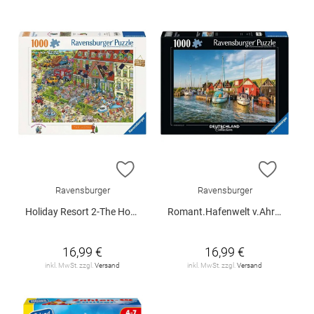
ZUR WUNSCHLISTE HINZUFÜGEN
ZUR W
Ravensburger
Ravensburger
Holiday Resort 2-The Hotel
Romant.Hafenwelt v.Ahrens
16,99 €
16,99 €
inkl. MwSt. zzgl.
Versand
inkl. MwSt. zzgl.
Versand