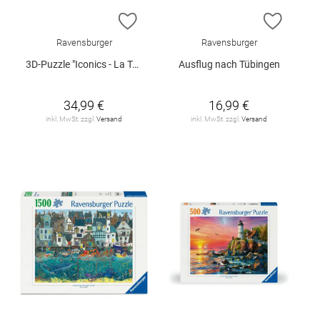
ZUR WUNSCHLISTE HINZUFÜGEN
ZUR W
Ravensburger
Ravensburger
3D-Puzzle "Iconics - La Tour Eiffel"
Ausflug nach Tübingen
34,99 €
16,99 €
inkl. MwSt. zzgl.
Versand
inkl. MwSt. zzgl.
Versand