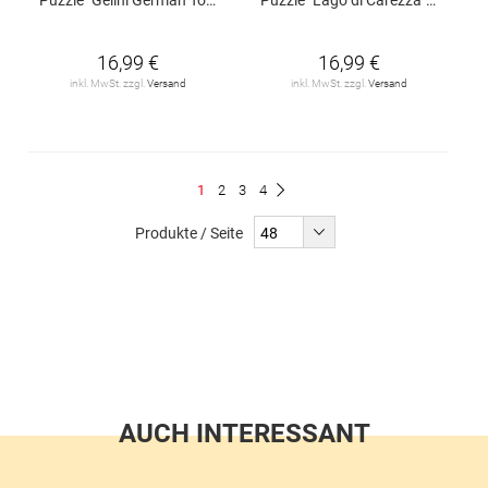
16,99 €
16,99 €
inkl. MwSt. zzgl.
Versand
inkl. MwSt. zzgl.
Versand
Seite
Du
Seite
Seite
Seite
1
2
3
4
Seite
Weiter
liest
Produkte / Seite
gerade
Seite
AUCH INTERESSANT