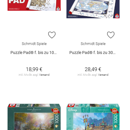
ZUR WUNSCHLISTE HINZUFÜGEN
ZUR W
Schmidt Spiele
Schmidt Spiele
Puzzle Pad® f. bis zu 1000T
Puzzle Pad® f. bis zu 3000T
18,99 €
28,49 €
inkl. MwSt. zzgl.
Versand
inkl. MwSt. zzgl.
Versand