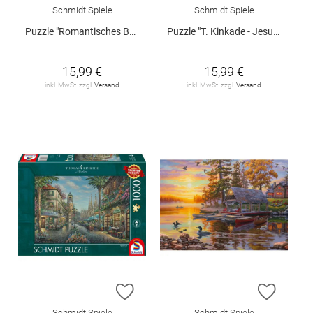
Schmidt Spiele
Schmidt Spiele
Puzzle "Romantisches Bayern", 1000 Teile
Puzzle "T. Kinkade - Jesu Geburt", 1000 Teile
15,99 €
15,99 €
inkl. MwSt. zzgl.
Versand
inkl. MwSt. zzgl.
Versand
ZUR WUNSCHLISTE HINZUFÜGEN
ZUR W
Schmidt Spiele
Schmidt Spiele