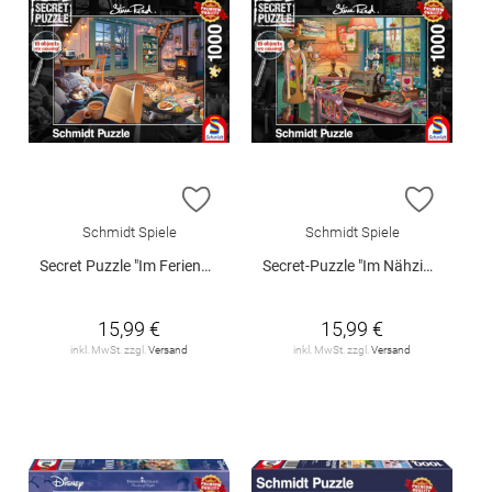
ZUR WUNSCHLISTE HINZUFÜGEN
ZUR W
Schmidt Spiele
Schmidt Spiele
Secret Puzzle "Im Ferienhaus", 1000 Teile
Secret-Puzzle "Im Nähzimmer", 1000 Teile
15,99 €
15,99 €
inkl. MwSt. zzgl.
Versand
inkl. MwSt. zzgl.
Versand