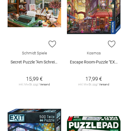
ZUR WUNSCHLISTE HINZUFÜGEN
ZUR W
Schmidt Spiele
Kosmos
Secret Puzzle "Am Schreibtisch", 1000 Teile
Escape Room-Puzzle "EXIT - Der Auftrag Paris", 500 Teile
15,99 €
17,99 €
inkl. MwSt. zzgl.
Versand
inkl. MwSt. zzgl.
Versand