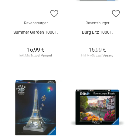
ZUR WUNSCHLISTE HINZUFÜGEN
ZUR W
Ravensburger
Ravensburger
Summer Garden 1000T.
Burg Eltz 1000T.
16,99 €
16,99 €
inkl. MwSt. zzgl.
Versand
inkl. MwSt. zzgl.
Versand