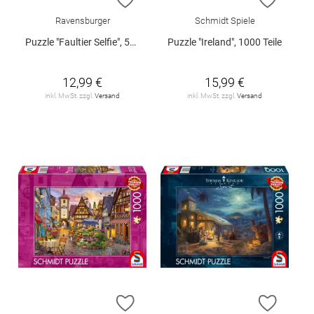
Ravensburger
Schmidt Spiele
Puzzle "Faultier Selfie", 500 Teile
Puzzle "Ireland", 1000 Teile
12,99 €
15,99 €
inkl. MwSt. zzgl.
Versand
inkl. MwSt. zzgl.
Versand
ZUR WUNSCHLISTE HINZUFÜGEN
ZUR W