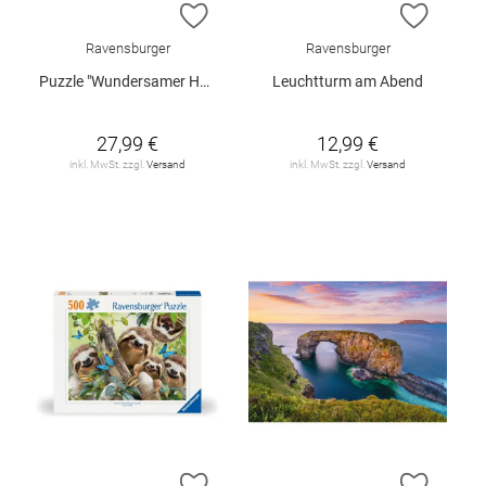
ZUR WUNSCHLISTE HINZUFÜGEN
ZUR W
Ravensburger
Ravensburger
Puzzle "Wundersamer Hafen", 1500 Teile
Leuchtturm am Abend
27,99 €
12,99 €
inkl. MwSt. zzgl.
Versand
inkl. MwSt. zzgl.
Versand
ZUR WUNSCHLISTE HINZUFÜGEN
ZUR W