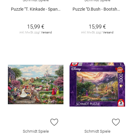
Puzzle "T. Kinkade - Spanisches Straßencafé", 1000 Teile
Puzzle "D.Bush - Bootshaus mit Kanus", 1000 Teile
15,99 €
15,99 €
inkl. MwSt. zzgl.
Versand
inkl. MwSt. zzgl.
Versand
ZUR WUNSCHLISTE HINZUFÜGEN
ZUR W
Schmidt Spiele
Schmidt Spiele