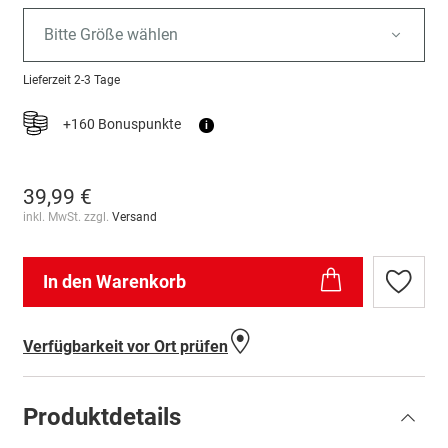
Bitte Größe wählen
Lieferzeit
2-3 Tage
+160 Bonuspunkte
i
39,99 €
inkl. MwSt. zzgl.
Versand
In den Warenkorb
Zur
Wunschl
hinzufü
Verfügbarkeit vor Ort prüfen
Produktdetails