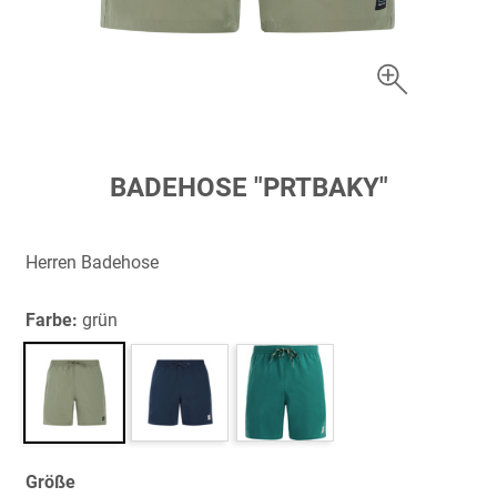
Zum
BADEHOSE "PRTBAKY"
Anfang
der
Bildergalerie
Herren Badehose
springen
Farbe:
grün
Größe