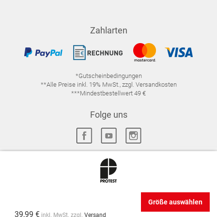
Zahlarten
*Gutscheinbedingungen
**Alle Preise inkl. 19% MwSt., zzgl. Versandkosten
***Mindestbestellwert 49 €
Folge uns
IMPRESSUM
FAQ
DATENSCHUTZ
DATENSCHUTZ-EINSTELLUNGEN
WIDERRUFSRECHT
Größe auswählen
VERTRAG WIDERRUFEN
AGB
39,99 €
inkl. MwSt. zzgl.
Versand