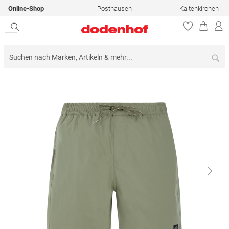
Online-Shop
Posthausen
Kaltenkirchen
Su
Zum
Ende
der
Bildergalerie
springen