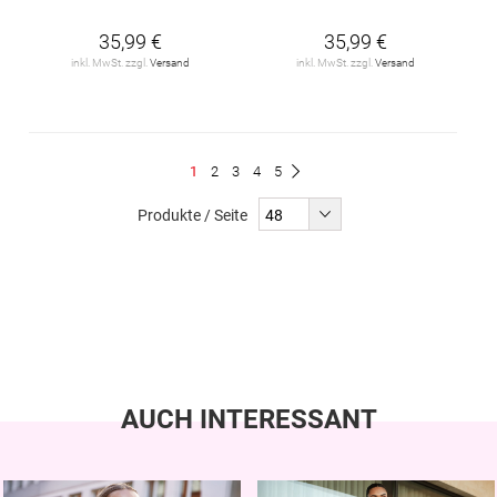
35,99 €
35,99 €
inkl. MwSt. zzgl.
Versand
inkl. MwSt. zzgl.
Versand
Seite
Du
Seite
Seite
Seite
Seite
1
2
3
4
5
Seite
Weiter
liest
Produkte / Seite
gerade
Seite
AUCH INTERESSANT