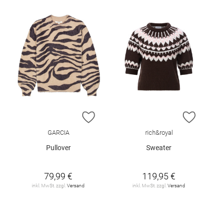
ZUR WUNSCHLISTE HINZUFÜGEN
ZUR W
GARCIA
rich&royal
Pullover
Sweater
79,99 €
119,95 €
inkl. MwSt. zzgl.
Versand
inkl. MwSt. zzgl.
Versand