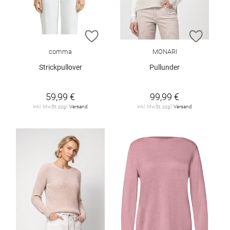
ZUR WUNSCHLISTE HINZUFÜGEN
ZUR W
comma
MONARI
Strickpullover
Pullunder
59,99 €
99,99 €
inkl. MwSt. zzgl.
Versand
inkl. MwSt. zzgl.
Versand