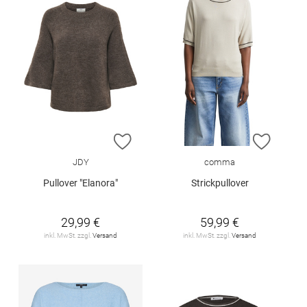
ZUR WUNSCHLISTE HINZUFÜGEN
ZUR W
JDY
comma
Pullover "Elanora"
Strickpullover
29,99 €
59,99 €
inkl. MwSt. zzgl.
Versand
inkl. MwSt. zzgl.
Versand