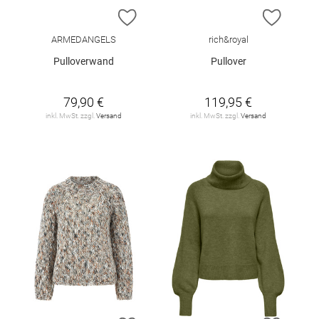
ZUR WUNSCHLISTE HINZUFÜGEN
ZUR W
ARMEDANGELS
rich&royal
Pulloverwand
Pullover
79,90 €
119,95 €
inkl. MwSt. zzgl.
Versand
inkl. MwSt. zzgl.
Versand