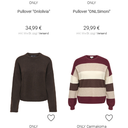
ONLY
ONLY
Pullover "Onlolivia"
Pullover "ONLSimoni"
34,99 €
29,99 €
inkl. MwSt. zzgl.
Versand
inkl. MwSt. zzgl.
Versand
ZUR WUNSCHLISTE HINZUFÜGEN
ZUR W
ONLY
ONLY Carmakoma