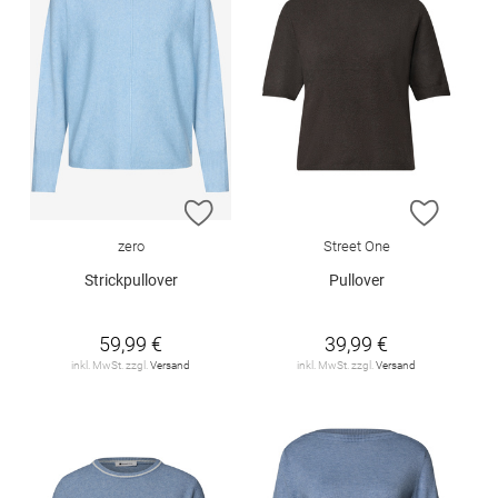
ZUR WUNSCHLISTE HINZUFÜGEN
ZUR W
zero
Street One
Strickpullover
Pullover
59,99 €
39,99 €
inkl. MwSt. zzgl.
Versand
inkl. MwSt. zzgl.
Versand