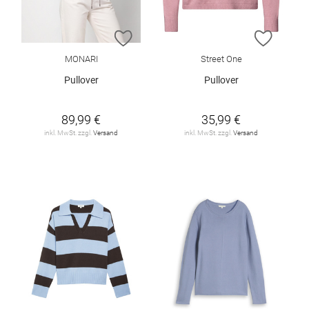
ZUR WUNSCHLISTE HINZUFÜGEN
ZUR W
MONARI
Street One
Pullover
Pullover
89,99 €
35,99 €
inkl. MwSt. zzgl.
Versand
inkl. MwSt. zzgl.
Versand