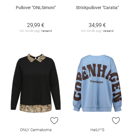
Pullover "ONLSimoni"
Strickpullover "Caratia"
29,99 €
34,99 €
inkl. MwSt. zzgl.
Versand
inkl. MwSt. zzgl.
Versand
ZUR WUNSCHLISTE HINZUFÜGEN
ZUR W
ONLY Carmakoma
HaILY*S