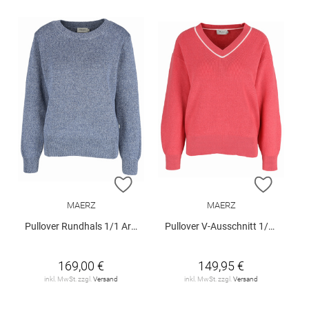
ZUR WUNSCHLISTE HINZUFÜGEN
ZUR W
MAERZ
MAERZ
Pullover Rundhals 1/1 Arm
Pullover V-Ausschnitt 1/1 Arm
169,00 €
149,95 €
inkl. MwSt. zzgl.
Versand
inkl. MwSt. zzgl.
Versand