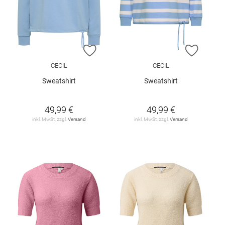
ZUR WUNSCHLISTE HINZUFÜGEN
ZUR W
CECIL
CECIL
Sweatshirt
Sweatshirt
49,99 €
49,99 €
inkl. MwSt. zzgl.
Versand
inkl. MwSt. zzgl.
Versand