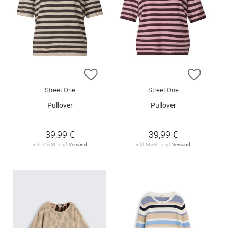
ZUR WUNSCHLISTE HINZUFÜGEN
ZUR W
Street One
Street One
Pullover
Pullover
39,99 €
39,99 €
inkl. MwSt. zzgl.
Versand
inkl. MwSt. zzgl.
Versand