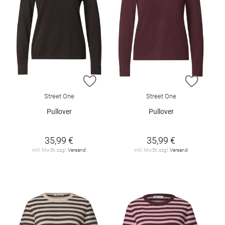
ZUR WUNSCHLISTE HINZUFÜGEN
ZUR W
Street One
Street One
Pullover
Pullover
35,99 €
35,99 €
inkl. MwSt. zzgl.
Versand
inkl. MwSt. zzgl.
Versand