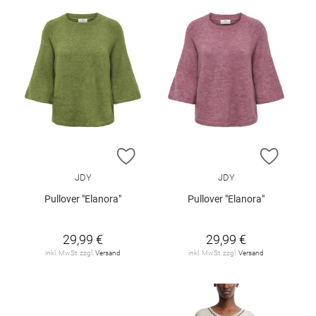
ZUR WUNSCHLISTE HINZUFÜGEN
ZUR W
JDY
JDY
Pullover "Elanora"
Pullover "Elanora"
29,99 €
29,99 €
inkl. MwSt. zzgl.
Versand
inkl. MwSt. zzgl.
Versand