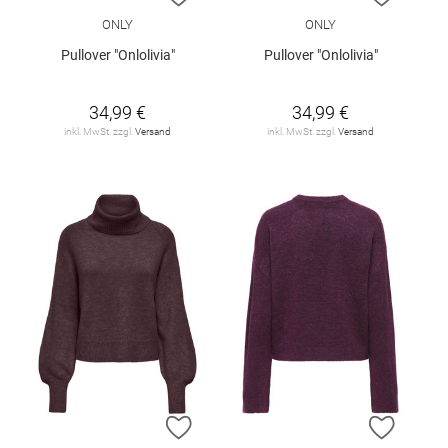
ONLY
ONLY
Pullover "Onlolivia"
Pullover "Onlolivia"
34,99 €
34,99 €
inkl. MwSt. zzgl.
Versand
inkl. MwSt. zzgl.
Versand
ZUR WUNSCHLISTE HINZUFÜGEN
ZUR W