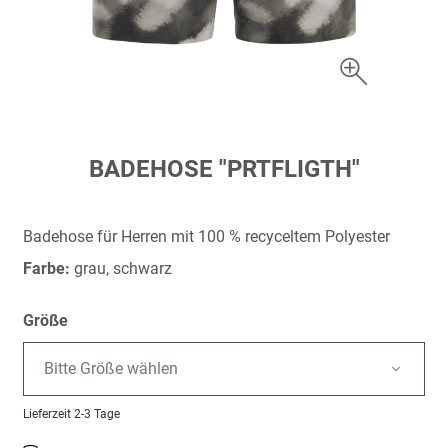
Zum
BADEHOSE "PRTFLIGTH"
Anfang
der
Bildergalerie
Badehose für Herren mit 100 % recyceltem Polyester
springen
Farbe:
grau, schwarz
Größe
Bitte Größe wählen
Lieferzeit
2-3 Tage