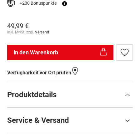
+200 Bonuspunkte
i
49,99 €
inkl. MwSt. zzgl.
Versand
In den Warenkorb
Zur
Wunschl
hinzufü
Verfügbarkeit vor Ort prüfen
Produktdetails
Service & Versand