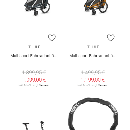
ZUR WUNSCHLISTE HINZUFÜGEN
ZUR W
THULE
THULE
Multisport-Fahrradanhänger
Multisport-Fahrradanhänger
1.399,95 €
1.499,95 €
1.099,00 €
1.199,00 €
inkl. MwSt. zzgl.
Versand
inkl. MwSt. zzgl.
Versand