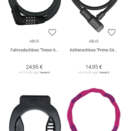
ZUR WUNSCHLISTE HINZUFÜGEN
ZUR W
ABUS
ABUS
Fahrradschloss "Tresor 6615C/85/15"
Kettenschloss "Primo 5410K/85"
24,95 €
14,95 €
inkl. MwSt. zzgl.
Versand
inkl. MwSt. zzgl.
Versand