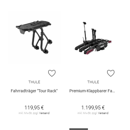
ZUR WUNSCHLISTE HINZUFÜGEN
ZUR W
THULE
THULE
Fahrradträger "Tour Rack"
Premium-Klappbarer Fahrradträger "Epos"
119,95 €
1.199,95 €
inkl. MwSt. zzgl.
Versand
inkl. MwSt. zzgl.
Versand