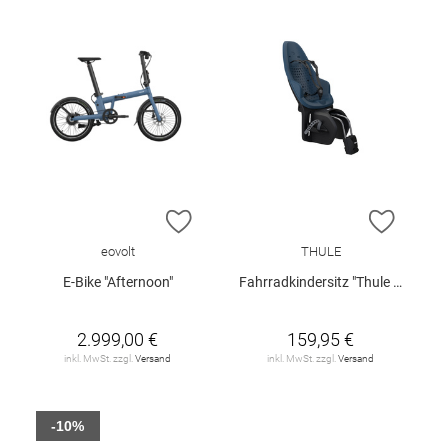
ZUR WUNSCHLISTE HINZUFÜGEN
ZUR W
eovolt
THULE
E-Bike "Afternoon"
Fahrradkindersitz "Thule Yepp 2 Maxi FM"
2.999,00 €
159,95 €
inkl. MwSt. zzgl.
Versand
inkl. MwSt. zzgl.
Versand
-10%