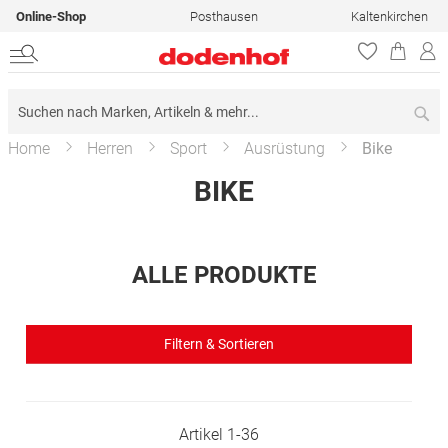
Online-Shop
Posthausen
Kaltenkirchen
Su
Home
Herren
Sport
Ausrüstung
Bike
BIKE
ALLE PRODUKTE
Filtern & Sortieren
Artikel
1
-
36