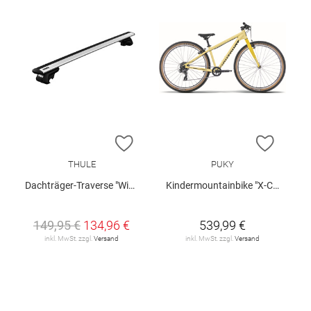
ZUR WUNSCHLISTE HINZUFÜGEN
ZUR W
THULE
PUKY
Dachträger-Traverse "WingBar Evo"
Kindermountainbike "X-COADY 275 SL"
149,95 €
134,96 €
539,99 €
inkl. MwSt. zzgl.
Versand
inkl. MwSt. zzgl.
Versand