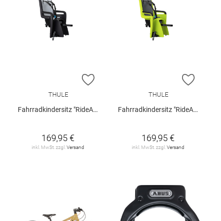
ZUR WUNSCHLISTE HINZUFÜGEN
ZUR W
THULE
THULE
Fahrradkindersitz "RideAlong 2 RM"
Fahrradkindersitz "RideAlong 2"
169,95 €
169,95 €
inkl. MwSt. zzgl.
Versand
inkl. MwSt. zzgl.
Versand