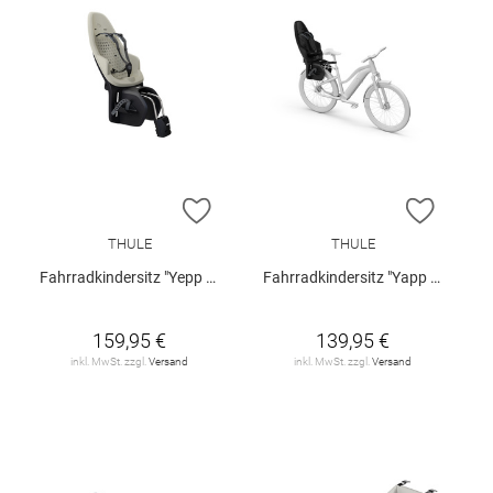
ZUR WUNSCHLISTE HINZUFÜGEN
ZUR W
THULE
THULE
Fahrradkindersitz "Yepp 2 Maxi FM"
Fahrradkindersitz "Yapp 2 Maxi RM"
159,95 €
139,95 €
inkl. MwSt. zzgl.
Versand
inkl. MwSt. zzgl.
Versand