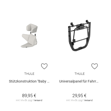
ZUR WUNSCHLISTE HINZUFÜGEN
ZUR W
THULE
THULE
Stützkonstruktion "Baby Supporter"
Universalpanel für Fahrradträger "InLock"
89,95 €
29,95 €
inkl. MwSt. zzgl.
Versand
inkl. MwSt. zzgl.
Versand