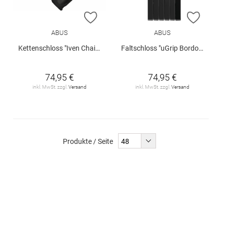
ZUR WUNSCHLISTE HINZUFÜGEN
ZUR W
ABUS
ABUS
Kettenschloss "Iven Chain 8210/85"
Faltschloss "uGrip Bordo™ 5700K/80+SH"
74,95 €
74,95 €
inkl. MwSt. zzgl.
Versand
inkl. MwSt. zzgl.
Versand
Produkte / Seite