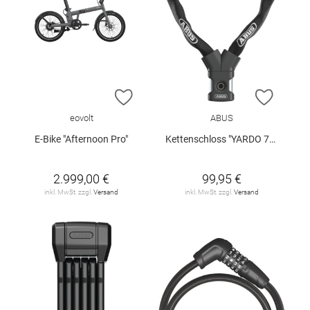
ZUR WUNSCHLISTE HINZUFÜGEN
ZUR W
eovolt
ABUS
E-Bike "Afternoon Pro"
Kettenschloss "YARDO 7807F/85"
2.999,00 €
99,95 €
inkl. MwSt. zzgl.
Versand
inkl. MwSt. zzgl.
Versand