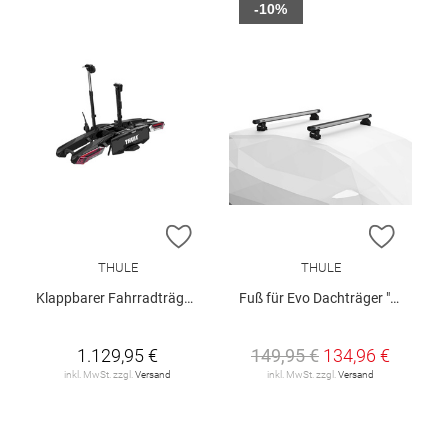
-10%
ZUR WUNSCHLISTE HINZUFÜGEN
ZUR W
THULE
THULE
Klappbarer Fahrradträger "Epos"
Fuß für Evo Dachträger "Evo Fixpoint"
1.129,95 €
149,95 €
134,96 €
inkl. MwSt. zzgl.
Versand
inkl. MwSt. zzgl.
Versand