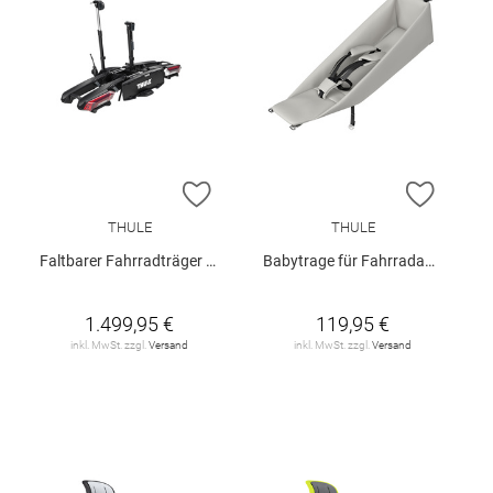
ZUR WUNSCHLISTE HINZUFÜGEN
ZUR W
THULE
THULE
Faltbarer Fahrradträger "Epos ParkSecure"
Babytrage für Fahrradanhänger "Chariot Infant Sling"
1.499,95 €
119,95 €
inkl. MwSt. zzgl.
Versand
inkl. MwSt. zzgl.
Versand