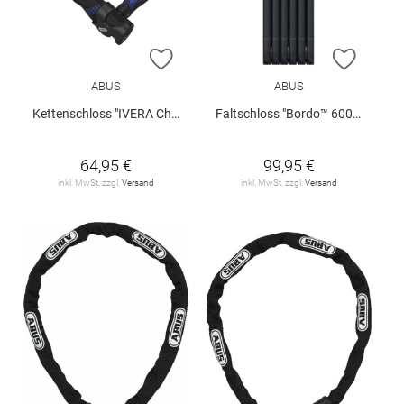
ZUR WUNSCHLISTE HINZUFÜGEN
ZUR W
ABUS
ABUS
Kettenschloss "IVERA Chain"
Faltschloss "Bordo™ 6000KA/90 + Halter"
64,95 €
99,95 €
inkl. MwSt. zzgl.
Versand
inkl. MwSt. zzgl.
Versand