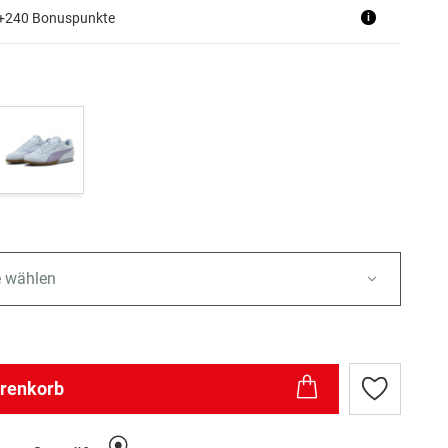
 +240 Bonuspunkte
i
e wählen
arenkorb
Zur
Wunschlist
hinzufügen