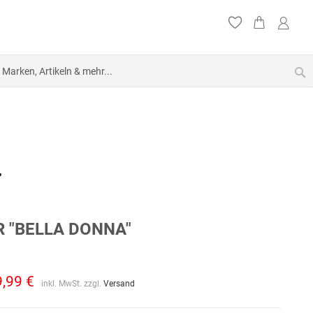
S
 "BELLA DONNA"
9,99 €
inkl. MwSt. zzgl.
Versand