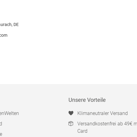
urach, DE
.com
Unsere Vorteile
enWelten
Klimaneutraler Versand
d
Versandkostenfrei ab 49€ 
Card
e