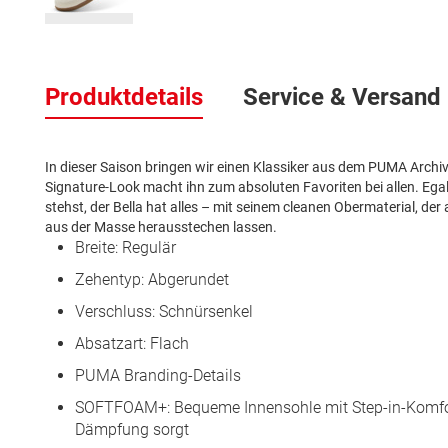
Zum
Anfang
Produktdetails
Service & Versand
der
Bildergalerie
springen
In dieser Saison bringen wir einen Klassiker aus dem PUMA Archiv z
Signature-Look macht ihn zum absoluten Favoriten bei allen. Egal,
stehst, der Bella hat alles – mit seinem cleanen Obermaterial, der
aus der Masse herausstechen lassen.
Breite: Regulär
Zehentyp: Abgerundet
Verschluss: Schnürsenkel
Absatzart: Flach
PUMA Branding-Details
SOFTFOAM+: Bequeme Innensohle mit Step-in-Komfort
Dämpfung sorgt