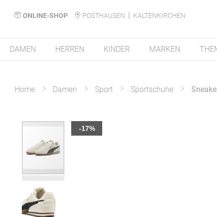
ONLINE-SHOP
POSTHAUSEN
KALTENKIRCHEN
DAMEN
HERREN
KINDER
MARKEN
THE
Home
Damen
Sport
Sportschuhe
Sneaker
Zum
-17%
Ende
der
Bildergalerie
springen