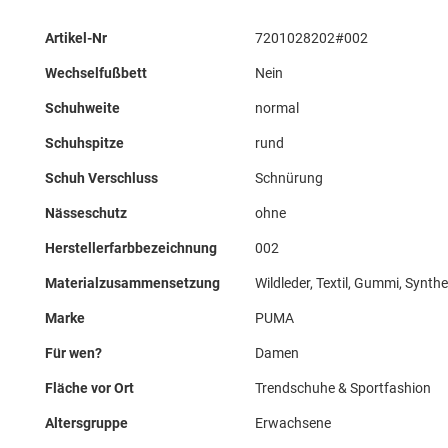
Mehr
Artikel-Nr
7201028202#002
Informationen
Wechselfußbett
Nein
Schuhweite
normal
Schuhspitze
rund
Schuh Verschluss
Schnürung
Nässeschutz
ohne
Herstellerfarbbezeichnung
002
Materialzusammensetzung
Wildleder, Textil, Gummi, Synthe
Marke
PUMA
Für wen?
Damen
Fläche vor Ort
Trendschuhe & Sportfashion
Altersgruppe
Erwachsene