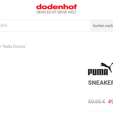
DENN ES IST DEINE WELT
MEN
 "Bella Donna"
SNEAKER
59,95 €
4