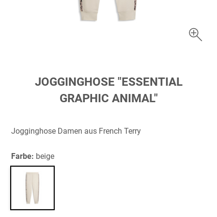
Zum
JOGGINGHOSE "ESSENTIAL
Anfang
GRAPHIC ANIMAL"
der
Bildergalerie
springen
Jogginghose Damen aus French Terry
Farbe:
beige