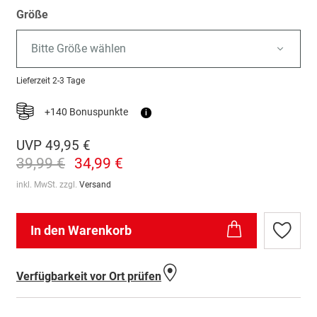
Größe
Bitte Größe wählen
Lieferzeit
2-3 Tage
+140 Bonuspunkte
i
UVP
49,95 €
39,99 €
34,99 €
inkl. MwSt. zzgl.
Versand
In den Warenkorb
Zur
Wunschl
hinzufü
Verfügbarkeit vor Ort prüfen