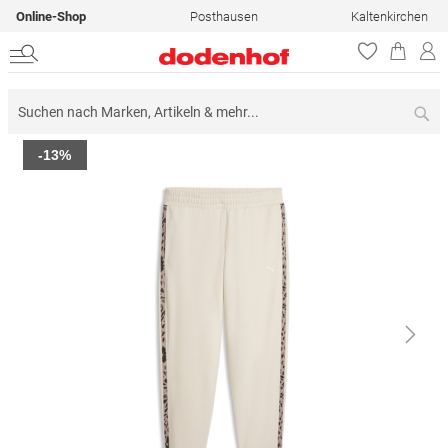
Online-Shop
Posthausen
Kaltenkirchen
Su
Zum
-13%
Ende
der
Bildergalerie
springen