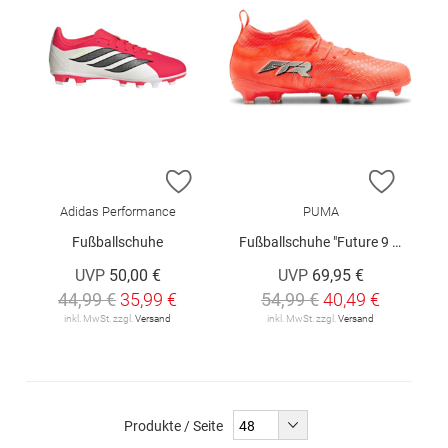
ZUR WUNSCHLISTE HINZUFÜGEN
ZUR W
Adidas Performance
PUMA
Fußballschuhe
Fußballschuhe "Future 9 Match"
UVP
50,00 €
UVP
69,95 €
44,99 €
35,99 €
54,99 €
40,49 €
inkl. MwSt. zzgl.
Versand
inkl. MwSt. zzgl.
Versand
Produkte / Seite