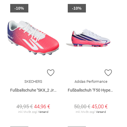
-10%
-10%
ZUR WUNSCHLISTE HINZUFÜGEN
ZUR W
SKECHERS
Adidas Performance
Fußballschuhe "SKX_2 Jr Youth MG"
Fußballschuh "F50 Hyperfast Club FG/MG J"
49,95 €
44,96 €
50,00 €
45,00 €
inkl. MwSt. zzgl.
Versand
inkl. MwSt. zzgl.
Versand