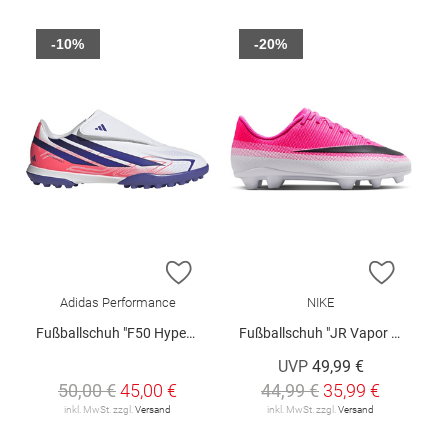
-10%
-20%
ZUR WUNSCHLISTE HINZUFÜGEN
ZUR W
Adidas Performance
NIKE
Fußballschuh "F50 Hyperfast Club"
Fußballschuh "JR Vapor 17 Club FG/MG"
UVP
49,99 €
50,00 €
45,00 €
44,99 €
35,99 €
inkl. MwSt. zzgl.
Versand
inkl. MwSt. zzgl.
Versand