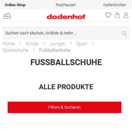
Online-Shop
Posthausen
Kaltenkirchen
Su
Home
Kinder
Jungen
Sport
Sportschuhe
Fußballschuhe
FUSSBALLSCHUHE
ALLE PRODUKTE
Filtern & Sortieren