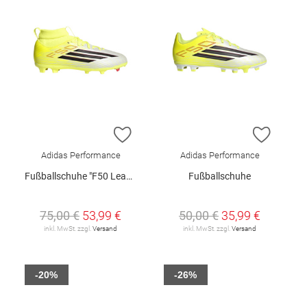
ZUR WUNSCHLISTE HINZUFÜGEN
ZUR W
Adidas Performance
Adidas Performance
Fußballschuhe "F50 League Mid FG/MG"
Fußballschuhe
75,00 €
53,99 €
50,00 €
35,99 €
inkl. MwSt. zzgl.
Versand
inkl. MwSt. zzgl.
Versand
-20%
-26%