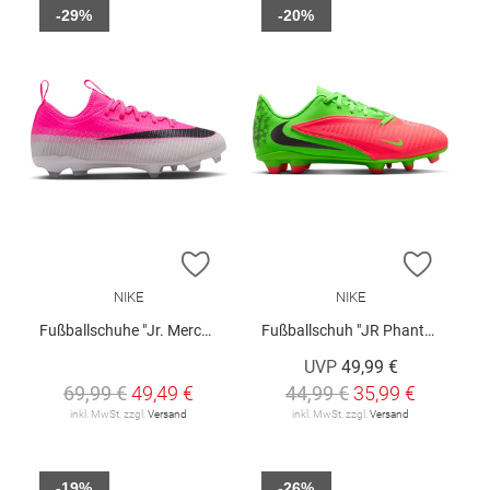
-29%
-20%
ZUR WUNSCHLISTE HINZUFÜGEN
ZUR W
NIKE
NIKE
Fußballschuhe "Jr. Mercurial Vapor 17 Academy"
Fußballschuh "JR Phantom 6 Low Club"
UVP
49,99 €
69,99 €
49,49 €
44,99 €
35,99 €
inkl. MwSt. zzgl.
Versand
inkl. MwSt. zzgl.
Versand
-19%
-26%