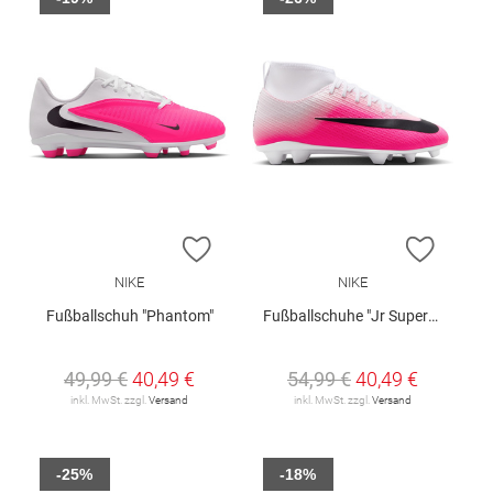
ZUR WUNSCHLISTE HINZUFÜGEN
ZUR W
NIKE
NIKE
Fußballschuh "Phantom"
Fußballschuhe "Jr Superfly 11 Club"
49,99 €
40,49 €
54,99 €
40,49 €
inkl. MwSt. zzgl.
Versand
inkl. MwSt. zzgl.
Versand
-25%
-18%