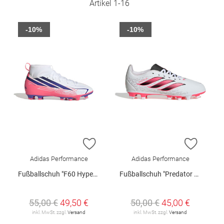
Artikel
1
-
16
-10%
-10%
ZUR WUNSCHLISTE HINZUFÜGEN
ZUR W
Adidas Performance
Adidas Performance
Fußballschuh "F60 Hyperfast Club Mid FG/MG Junior"
Fußballschuh "Predator Club FG/MG Junior"
55,00 €
49,50 €
50,00 €
45,00 €
inkl. MwSt. zzgl.
Versand
inkl. MwSt. zzgl.
Versand