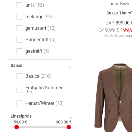
15
Casual Fit
4
BOSS black
uni
156
Tommy Hilfiger
4
Sakko "Hanry
Relaxed Fit
4
melange
96
UVP
399,00 
VENTI
11
Super Slim Fit
4
gemustert
12
349,99 €
199,
WILVORST
11
inkl. MwSt. zzgl.
Vers
Hahnentritt
5
WINDROSE
1
gestreift
5
ZUITABLE
3
kariert
5
Saison
camel active
1
Fischgrätmuster
4
Basics
210
Logoprint
3
Frühjahr/Sommer
65
gepunktet
3
Herbst/Winter
18
Tartan
2
Einzelpreis
59,00 €
600,00 €