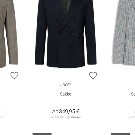
ZUR WUNSCHLISTE HINZUFÜGEN
ZUR WUNSCHLIST
JOOP!
Sakko
S
€
Ab
349,95 €
and
inkl. MwSt. zzgl.
Versand
inkl.