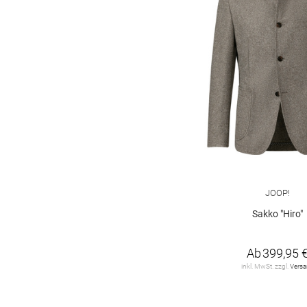
JOOP!
Sakko "Hiro"
Ab
399,95 
inkl. MwSt. zzgl.
Vers