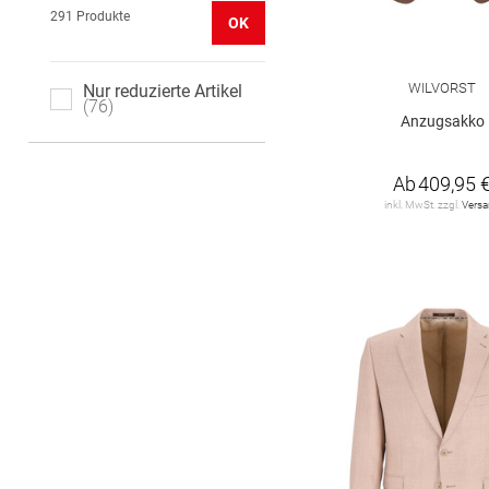
291 Produkte
OK
WILVORST
Nur reduzierte Artikel
76
Anzugsakko
Ab
409,95 
inkl. MwSt. zzgl.
Vers