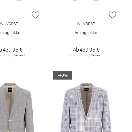
E HINZUFÜGEN
ZUR WUNSCHLISTE HINZUFÜGEN
ZUR W
WILVORST
WILVORST
nzugsakko
Anzugsakko
b
439,95 €
Ab
439,95 €
 MwSt. zzgl.
Versand
inkl. MwSt. zzgl.
Versand
-43%