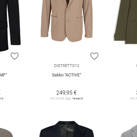
ZUR WUNSCHLISTE HINZUFÜGEN
ZUR WUNSCHLIST
DISTRETTO12
AMF"
Sakko "ACTIVE"
€
249,95 €
and
inkl. MwSt. zzgl.
Versand
inkl.