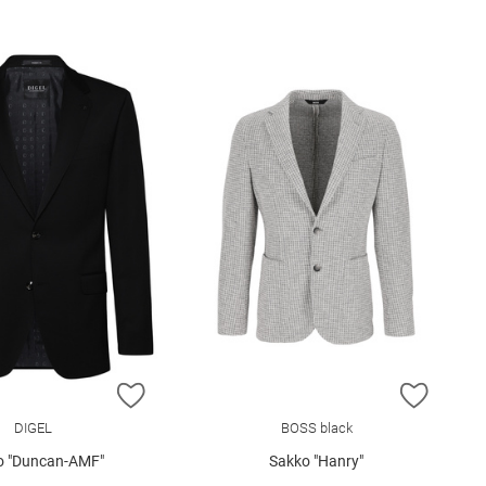
E HINZUFÜGEN
ZUR WUNSCHLISTE HINZUFÜGEN
ZUR W
DIGEL
BOSS black
o "Duncan-AMF"
Sakko "Hanry"