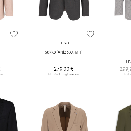
ZUR WUNSCHLISTE HINZUFÜGEN
ZUR WUNSCHLIST
HUGO
Sakko "Arti253X-MH"
U
€
279,00 €
299,
and
inkl. MwSt. zzgl.
Versand
inkl.