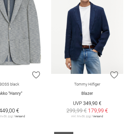
E HINZUFÜGEN
ZUR WUNSCHLISTE HINZUFÜGEN
ZUR W
BOSS black
Tommy Hilfiger
akko "Hanry"
Blazer
UVP
349,90 €
449,00 €
299,99 €
179,99 €
 MwSt. zzgl.
Versand
inkl. MwSt. zzgl.
Versand