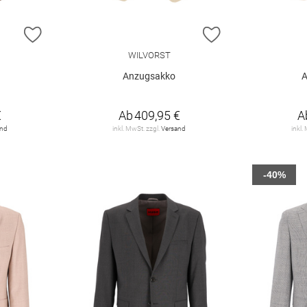
ZUR WUNSCHLISTE HINZUFÜGEN
ZUR WUNSCHLIST
WILVORST
Anzugsakko
A
€
Ab
409,95 €
A
and
inkl. MwSt. zzgl.
Versand
inkl.
-40%