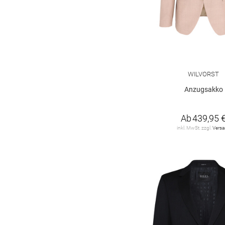
WILVORST
Anzugsakko
Ab
439,95 
inkl. MwSt. zzgl.
Vers