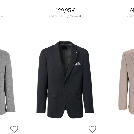
129,95 €
A
and
inkl. MwSt. zzgl.
Versand
inkl.
ZUR WUNSCHLISTE HINZUFÜGEN
ZUR WUNSCHLIST