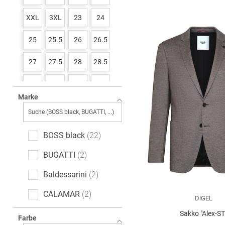
XXL
3XL
23
24
25
25.5
26
26.5
27
27.5
28
28.5
29
29.5
30
30.5
Marke
31
32
33
34
35
40
42
44
BOSS black
22
46
48
50
52
BUGATTI
2
54
56
58
60
Baldessarini
2
CALAMAR
2
62
64
66
68
DIGEL
CG CLUB of GENTS
Sakko "Alex-ST
70
72
88
90
Farbe
1