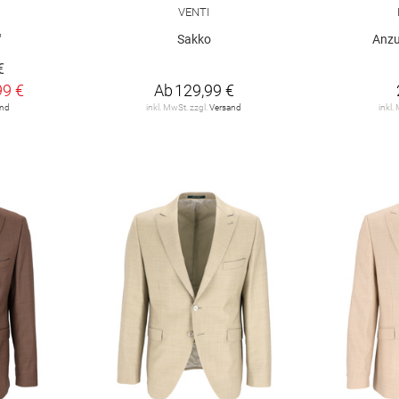
VENTI
"
Sakko
Anzu
€
99 €
Ab
129,99 €
and
inkl. MwSt. zzgl.
Versand
inkl.