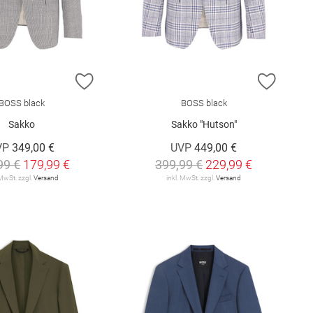
E HINZUFÜGEN
ZUR WUNSCHLISTE HINZUFÜGEN
ZUR W
BOSS black
BOSS black
Sakko
Sakko "Hutson"
VP
349,00 €
UVP
449,00 €
99 €
179,99 €
399,99 €
229,99 €
 MwSt. zzgl.
Versand
inkl. MwSt. zzgl.
Versand