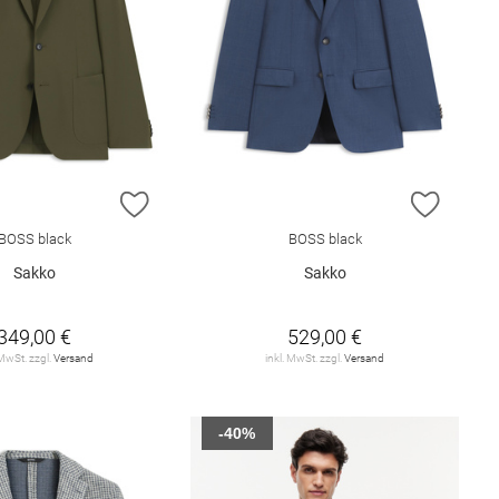
E HINZUFÜGEN
ZUR WUNSCHLISTE HINZUFÜGEN
ZUR W
BOSS black
BOSS black
Sakko
Sakko
349,00 €
529,00 €
 MwSt. zzgl.
Versand
inkl. MwSt. zzgl.
Versand
-40%