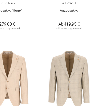
BOSS black
WILVORST
gsakko "Huge"
Anzugsakko
279,00 €
Ab
419,95 €
 MwSt. zzgl.
Versand
inkl. MwSt. zzgl.
Versand