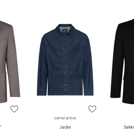
ZUR WUNSCHLISTE HINZUFÜGEN
ZUR WUNSCHLIST
camel active
"
Jacke
Sakk