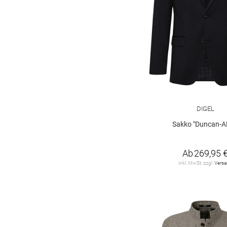
DIGEL
Sakko "Duncan-
Ab
269,95 
inkl. MwSt. zzgl.
Vers