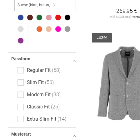
94
98
102
110
CINQUE
15
269,95 €
inkl. MwSt. zzgl.
Vers
DIGEL
94
114
160
255
265
DISTRETTO12
9
275
285
-43%
DRYKORN
2
EDUARD DRESSLER
Passform
9
Regular Fit
58
HUGO
4
Slim Fit
56
JOOP!
15
Modern Fit
33
LERROS
8
Classic Fit
25
LINDBERGH
2
Extra Slim Fit
14
ROY ROBSON
58
Tailored Fit
8
Musterart
S. Oliver Black Label