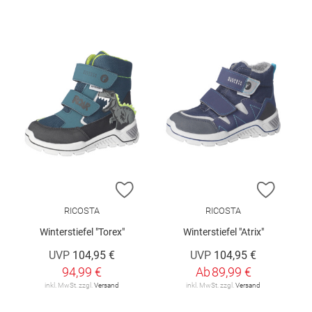
ZUR WUNSCHLISTE HINZUFÜGEN
ZUR W
RICOSTA
RICOSTA
Winterstiefel "Torex"
Winterstiefel "Atrix"
UVP
104,95 €
UVP
104,95 €
94,99 €
Ab
89,99 €
inkl. MwSt. zzgl.
Versand
inkl. MwSt. zzgl.
Versand