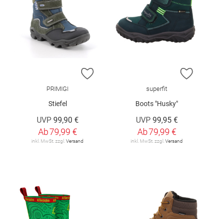
ZUR WUNSCHLISTE HINZUFÜGEN
ZUR W
PRIMIGI
superfit
Stiefel
Boots "Husky"
UVP
99,90 €
UVP
99,95 €
Ab
79,99 €
Ab
79,99 €
inkl. MwSt. zzgl.
Versand
inkl. MwSt. zzgl.
Versand