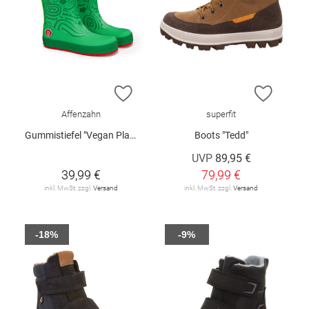
ZUR WUNSCHLISTE HINZUFÜGEN
ZUR W
Affenzahn
superfit
Gummistiefel "Vegan Plashy"
Boots "Tedd"
UVP
89,95 €
39,99 €
79,99 €
inkl. MwSt. zzgl.
Versand
inkl. MwSt. zzgl.
Versand
-18%
-9%