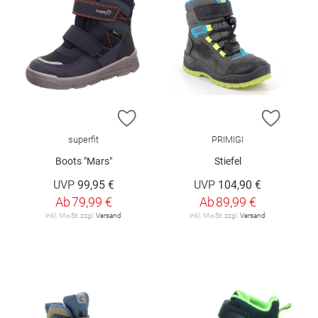
ZUR WUNSCHLISTE HINZUFÜGEN
ZUR W
superfit
PRIMIGI
Boots "Mars"
Stiefel
UVP
99,95 €
UVP
104,90 €
Ab
79,99 €
Ab
89,99 €
inkl. MwSt. zzgl.
Versand
inkl. MwSt. zzgl.
Versand