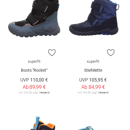
ZUR WUNSCHLISTE HINZUFÜGEN
ZUR W
superfit
superfit
Boots "Rocket"
Stiefelette
UVP
110,00 €
UVP
105,95 €
Ab
89,99 €
Ab
84,99 €
inkl. MwSt. zzgl.
Versand
inkl. MwSt. zzgl.
Versand