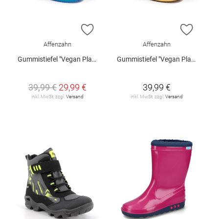
ZUR WUNSCHLISTE HINZUFÜGEN
ZUR W
Affenzahn
Affenzahn
Gummistiefel "Vegan Plashy"
Gummistiefel "Vegan Plashy"
39,99 €
29,99 €
39,99 €
inkl. MwSt. zzgl.
Versand
inkl. MwSt. zzgl.
Versand