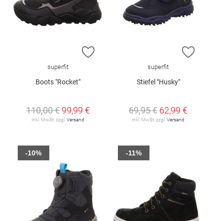
ZUR WUNSCHLISTE HINZUFÜGEN
ZUR W
superfit
superfit
Boots "Rocket"
Stiefel "Husky"
110,00 €
99,99 €
69,95 €
62,99 €
inkl. MwSt. zzgl.
Versand
inkl. MwSt. zzgl.
Versand
-10%
-11%