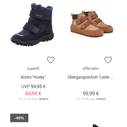
ZUR WUNSCHLISTE HINZUFÜGEN
ZUR W
superfit
Affenzahn
Boots "Husky"
Übergangsschuh "Leder Friendly"
UVP
94,95 €
84,99 €
99,99 €
inkl. MwSt. zzgl.
Versand
inkl. MwSt. zzgl.
Versand
-40%