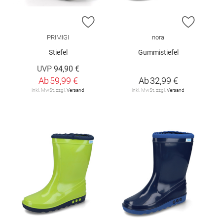
ZUR WUNSCHLISTE HINZUFÜGEN
ZUR W
PRIMIGI
nora
Stiefel
Gummistiefel
UVP
94,90 €
Ab
59,99 €
Ab
32,99 €
inkl. MwSt. zzgl.
Versand
inkl. MwSt. zzgl.
Versand