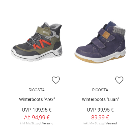
ZUR WUNSCHLISTE HINZUFÜGEN
ZUR W
RICOSTA
RICOSTA
Winterboots "Arex"
Winterboots "Luan"
UVP
109,95 €
UVP
99,95 €
Ab
94,99 €
89,99 €
inkl. MwSt. zzgl.
Versand
inkl. MwSt. zzgl.
Versand