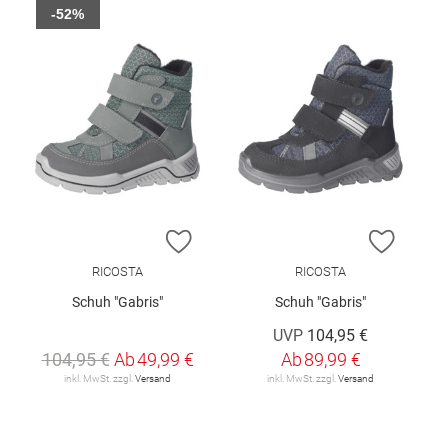
-52%
ZUR WUNSCHLISTE HINZUFÜGEN
ZUR W
RICOSTA
RICOSTA
Schuh "Gabris"
Schuh "Gabris"
UVP
104,95 €
104,95 €
Ab
49,99 €
Ab
89,99 €
inkl. MwSt. zzgl.
Versand
inkl. MwSt. zzgl.
Versand