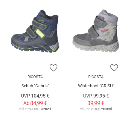
ZUR WUNSCHLISTE HINZUFÜGEN
ZUR W
RICOSTA
RICOSTA
Schuh "Gabris"
Winterboot "GRISU"
UVP
104,95 €
UVP
99,95 €
Ab
84,99 €
89,99 €
inkl. MwSt. zzgl.
Versand
inkl. MwSt. zzgl.
Versand