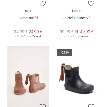
ZUR WUNSCHLISTE HINZUFÜGEN
ZUR W
nora
KAMIK
Gummistiefel
Stiefel "Bouncer2"
34,99 €
24,99 €
99,99 €
Ab
49,99 €
inkl. MwSt. zzgl.
Versand
inkl. MwSt. zzgl.
Versand
-12%
ZUR WUNSCHLISTE HINZUFÜGEN
ZUR W