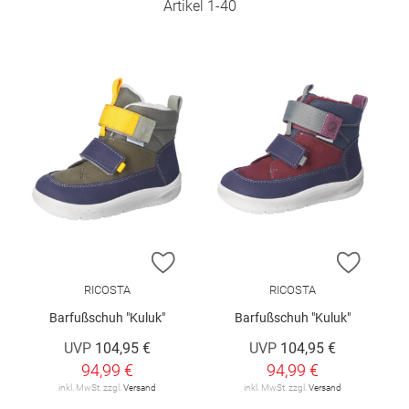
Artikel
1
-
40
ZUR WUNSCHLISTE HINZUFÜGEN
ZUR W
RICOSTA
RICOSTA
Barfußschuh "Kuluk"
Barfußschuh "Kuluk"
UVP
104,95 €
UVP
104,95 €
94,99 €
94,99 €
inkl. MwSt. zzgl.
Versand
inkl. MwSt. zzgl.
Versand