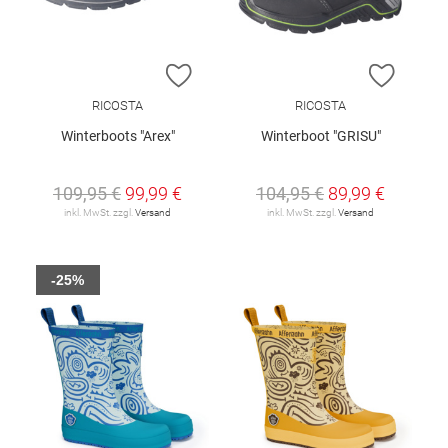
ZUR WUNSCHLISTE HINZUFÜGEN
ZUR W
RICOSTA
RICOSTA
Winterboots "Arex"
Winterboot "GRISU"
109,95 €
99,99 €
104,95 €
89,99 €
inkl. MwSt. zzgl.
Versand
inkl. MwSt. zzgl.
Versand
-25%