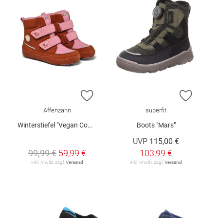
ZUR WUNSCHLISTE HINZUFÜGEN
ZUR W
Affenzahn
superfit
Winterstiefel "Vegan Comfy"
Boots "Mars"
UVP
115,00 €
99,99 €
59,99 €
103,99 €
inkl. MwSt. zzgl.
Versand
inkl. MwSt. zzgl.
Versand