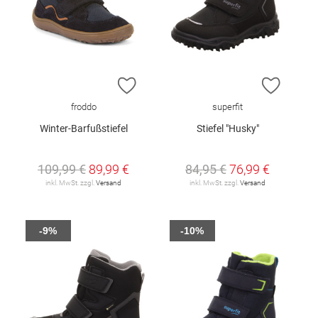
ZUR WUNSCHLISTE HINZUFÜGEN
ZUR W
froddo
superfit
Winter-Barfußstiefel
Stiefel "Husky"
109,99 €
89,99 €
84,95 €
76,99 €
inkl. MwSt. zzgl.
Versand
inkl. MwSt. zzgl.
Versand
-9%
-10%