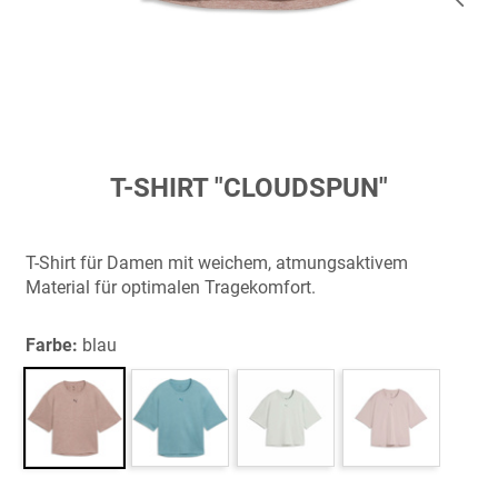
Zum
T-SHIRT "CLOUDSPUN"
Anfang
der
Bildergalerie
T-Shirt für Damen mit weichem, atmungsaktivem
springen
Material für optimalen Tragekomfort.
Farbe:
blau