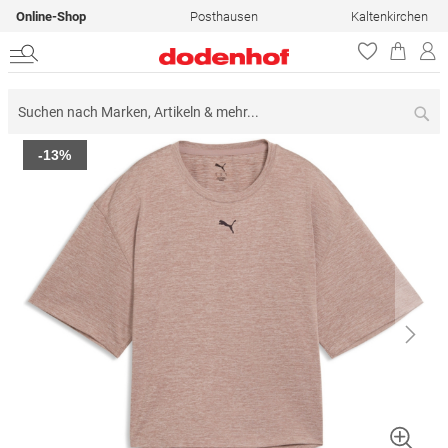
Online-Shop
Posthausen
Kaltenkirchen
Su
Zum
-13%
Ende
der
Bildergalerie
springen