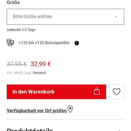
Größe
Bitte Größe wählen
Lieferzeit
2-3 Tage
+132 bis +152 Bonuspunkte
i
37,95 €
32,99 €
inkl. MwSt. zzgl.
Versand
In den Warenkorb
Zur
Wunschl
hinzufü
Verfügbarkeit vor Ort prüfen