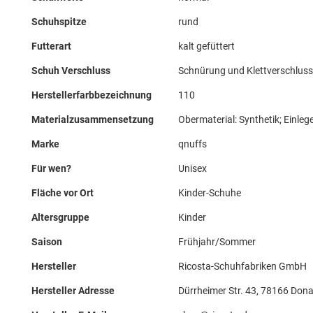
Schuhspitze
rund
Futterart
kalt gefüttert
Schuh Verschluss
Schnürung und Klettverschluss
Herstellerfarbbezeichnung
110
Materialzusammensetzung
Obermaterial: Synthetik; Einleges
Marke
qnuffs
Für wen?
Unisex
Fläche vor Ort
Kinder-Schuhe
Altersgruppe
Kinder
Saison
Frühjahr/Sommer
Hersteller
Ricosta-Schuhfabriken GmbH
Hersteller Adresse
Dürrheimer Str. 43, 78166 Don