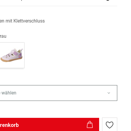
n mit Klettverschluss
grau
e wählen
arenkorb
Zur