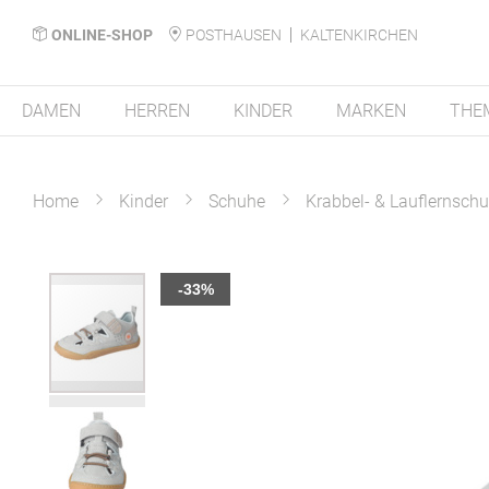
ONLINE-SHOP
POSTHAUSEN
KALTENKIRCHEN
DAMEN
HERREN
KINDER
MARKEN
THE
Home
Kinder
Schuhe
Krabbel- & Lauflernsch
Zum
-33%
Ende
der
Bildergalerie
springen