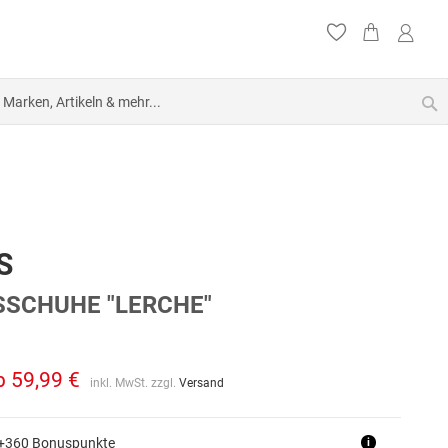
S
S
SCHUHE "LERCHE"
b
59,99 €
inkl. MwSt. zzgl.
Versand
 +360 Bonuspunkte
i