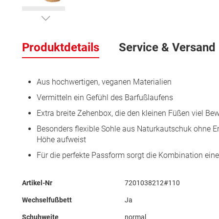
Zum
Anfang
Produktdetails
Service & Versand
der
Bildergalerie
springen
Aus hochwertigen, veganen Materialien
Vermitteln ein Gefühl des Barfußlaufens
Extra breite Zehenbox, die den kleinen Füßen viel B
Besonders flexible Sohle aus Naturkautschuk ohne E
Höhe aufweist
Für die perfekte Passform sorgt die Kombination eine
Mehr
Artikel-Nr
7201038212#110
Informationen
Wechselfußbett
Ja
Schuhweite
normal