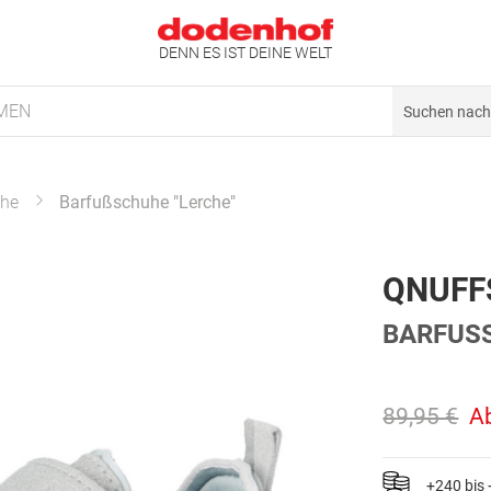
DENN ES IST DEINE WELT
MEN
uhe
Barfußschuhe "Lerche"
QNUFF
BARFUSS
89,95 €
A
+240 bis