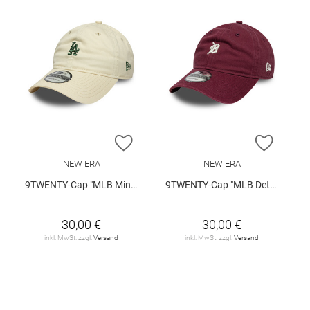
ZUR WUNSCHLISTE HINZUFÜGEN
ZUR W
NEW ERA
NEW ERA
9TWENTY-Cap "MLB Mini Logo LA Dodgers"
9TWENTY-Cap "MLB Detroit Tigers"
30,00 €
30,00 €
inkl. MwSt. zzgl.
Versand
inkl. MwSt. zzgl.
Versand