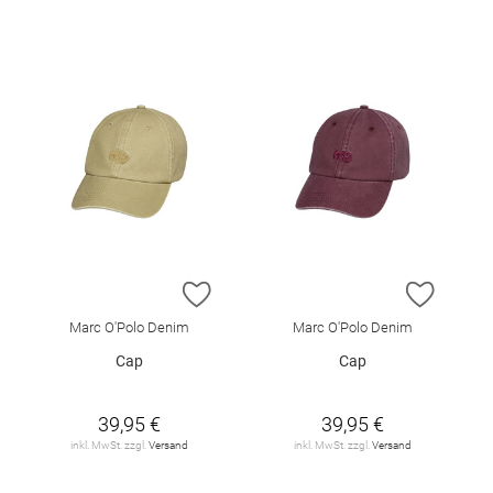
ZUR WUNSCHLISTE HINZUFÜGEN
ZUR W
Marc O'Polo Denim
Marc O'Polo Denim
Cap
Cap
39,95 €
39,95 €
inkl. MwSt. zzgl.
Versand
inkl. MwSt. zzgl.
Versand