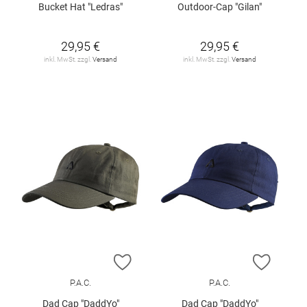
Bucket Hat "Ledras"
Outdoor-Cap "Gilan"
29,95 €
29,95 €
inkl. MwSt. zzgl.
Versand
inkl. MwSt. zzgl.
Versand
ZUR WUNSCHLISTE HINZUFÜGEN
ZUR W
P.A.C.
P.A.C.
Dad Cap "DaddYo"
Dad Cap "DaddYo"