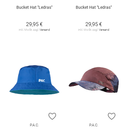
Bucket Hat "Ledras"
Bucket Hat "Ledras"
29,95 €
29,95 €
inkl. MwSt. zzgl.
Versand
inkl. MwSt. zzgl.
Versand
ZUR WUNSCHLISTE HINZUFÜGEN
ZUR W
P.A.C.
P.A.C.