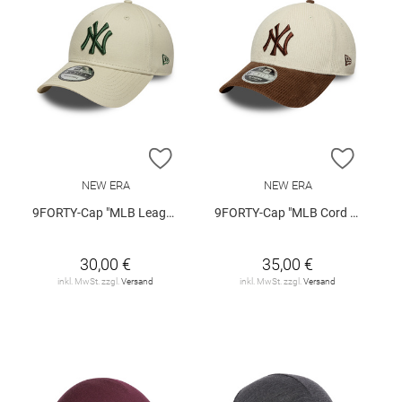
ZUR WUNSCHLISTE HINZUFÜGEN
ZUR W
NEW ERA
NEW ERA
9FORTY-Cap "MLB League Essential New York Yankees"
9FORTY-Cap "MLB Cord New York Yankees"
30,00 €
35,00 €
inkl. MwSt. zzgl.
Versand
inkl. MwSt. zzgl.
Versand