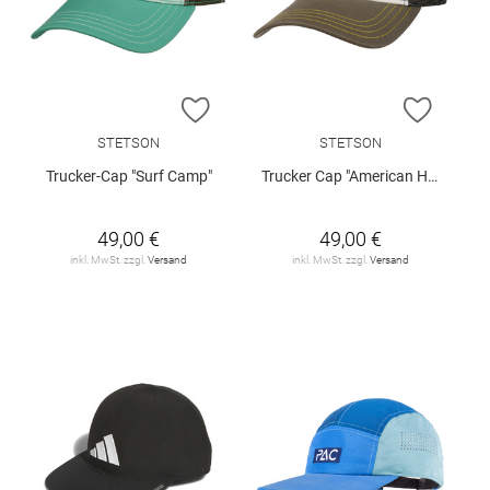
ZUR WUNSCHLISTE HINZUFÜGEN
ZUR W
STETSON
STETSON
Trucker-Cap "Surf Camp"
Trucker Cap "American Heritage"
49,00 €
49,00 €
inkl. MwSt. zzgl.
Versand
inkl. MwSt. zzgl.
Versand