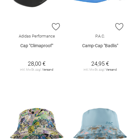
ZUR WUNSCHLISTE HINZUFÜGEN
ZUR W
Adidas Performance
P.A.C.
Cap "Climaproof"
Camp-Cap "Badlis"
28,00 €
24,95 €
inkl. MwSt. zzgl.
Versand
inkl. MwSt. zzgl.
Versand