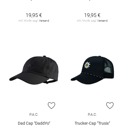
19,95 €
19,95 €
inkl. MwSt. zzgl.
Versand
inkl. MwSt. zzgl.
Versand
ZUR WUNSCHLISTE HINZUFÜGEN
ZUR W
P.A.C.
P.A.C.
Dad Cap "DaddYo"
Trucker-Cap "Trusix"