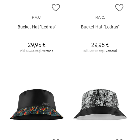
ZUR WUNSCHLISTE HINZUFÜGEN
ZUR W
P.A.C.
P.A.C.
Bucket Hat "Ledras"
Bucket Hat "Ledras"
29,95 €
29,95 €
inkl. MwSt. zzgl.
Versand
inkl. MwSt. zzgl.
Versand