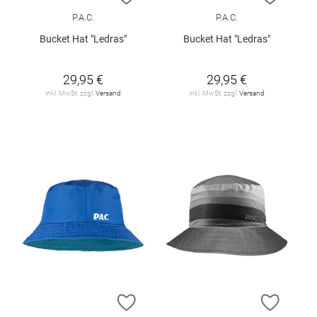
P.A.C.
P.A.C.
Bucket Hat "Ledras"
Bucket Hat "Ledras"
29,95 €
29,95 €
inkl. MwSt. zzgl.
Versand
inkl. MwSt. zzgl.
Versand
ZUR WUNSCHLISTE HINZUFÜGEN
ZUR W