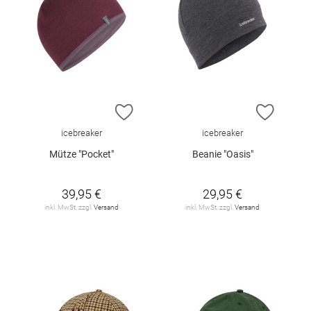
ZUR WUNSCHLISTE HINZUFÜGEN
ZUR W
icebreaker
icebreaker
Mütze "Pocket"
Beanie "Oasis"
39,95 €
29,95 €
inkl. MwSt. zzgl.
Versand
inkl. MwSt. zzgl.
Versand