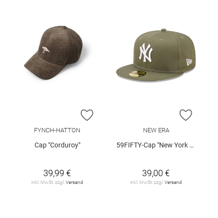
ZUR WUNSCHLISTE HINZUFÜGEN
ZUR W
FYNCH-HATTON
NEW ERA
Cap "Corduroy"
59FIFTY-Cap "New York Yankees League Essential"
39,99 €
39,00 €
inkl. MwSt. zzgl.
Versand
inkl. MwSt. zzgl.
Versand