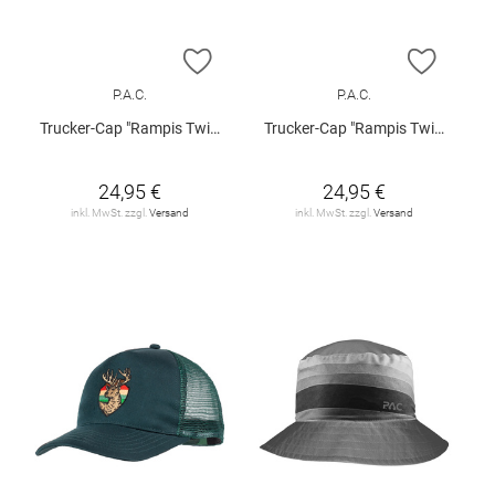
ZUR WUNSCHLISTE HINZUFÜGEN
ZUR W
P.A.C.
P.A.C.
Trucker-Cap "Rampis Twill"
Trucker-Cap "Rampis Twill"
24,95 €
24,95 €
inkl. MwSt. zzgl.
Versand
inkl. MwSt. zzgl.
Versand