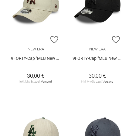
ZUR WUNSCHLISTE HINZUFÜGEN
ZUR W
NEW ERA
NEW ERA
9FORTY-Cap "MLB New York Yankees"
9FORTY-Cap "MLB New York Yankees"
30,00 €
30,00 €
inkl. MwSt. zzgl.
Versand
inkl. MwSt. zzgl.
Versand