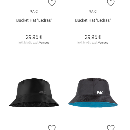
ZUR WUNSCHLISTE HINZUFÜGEN
ZUR W
P.A.C.
P.A.C.
Bucket Hat "Ledras"
Bucket Hat "Ledras"
29,95 €
29,95 €
inkl. MwSt. zzgl.
Versand
inkl. MwSt. zzgl.
Versand
ZUR WUNSCHLISTE HINZUFÜGEN
ZUR W