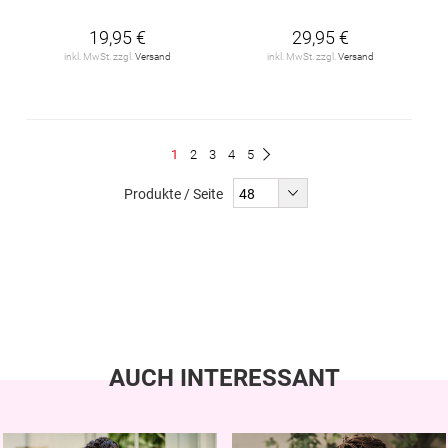
19,95 €
29,95 €
inkl. MwSt. zzgl.
Versand
inkl. MwSt. zzgl.
Versand
Seite
Du
Seite
Seite
Seite
Seite
1
2
3
4
5
Seite
Weiter
liest
Produkte / Seite
gerade
Seite
AUCH INTERESSANT