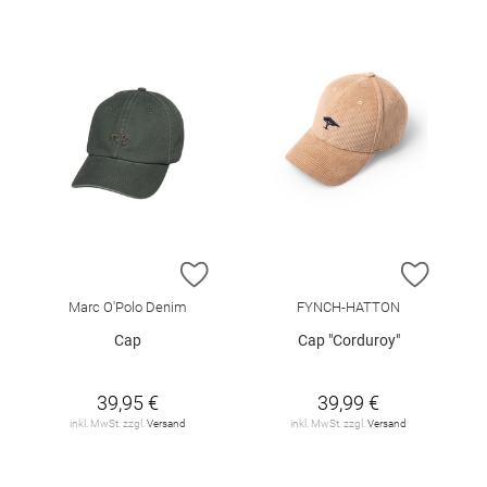
ZUR WUNSCHLISTE HINZUFÜGEN
ZUR W
Marc O'Polo Denim
FYNCH-HATTON
Cap
Cap "Corduroy"
39,95 €
39,99 €
inkl. MwSt. zzgl.
Versand
inkl. MwSt. zzgl.
Versand