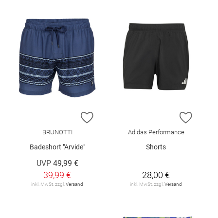
ZUR WUNSCHLISTE HINZUFÜGEN
ZUR W
BRUNOTTI
Adidas Performance
Badeshort "Arvide"
Shorts
UVP
49,99 €
39,99 €
28,00 €
inkl. MwSt. zzgl.
Versand
inkl. MwSt. zzgl.
Versand