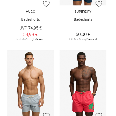
ZUR WUNSCHLISTE HINZUFÜGEN
ZUR W
HUGO
SUPERDRY
Badeshorts
Badeshorts
UVP
74,95 €
54,99 €
50,00 €
inkl. MwSt. zzgl.
Versand
inkl. MwSt. zzgl.
Versand
ZUR WUNSCHLISTE HINZUFÜGEN
ZUR W