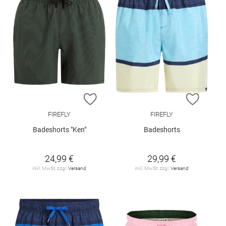
ZUR WUNSCHLISTE HINZUFÜGEN
ZUR W
FIREFLY
FIREFLY
Badeshorts "Ken"
Badeshorts
24,99 €
29,99 €
inkl. MwSt. zzgl.
Versand
inkl. MwSt. zzgl.
Versand