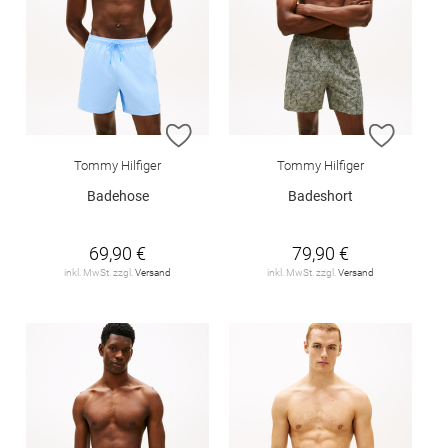
ZUR WUNSCHLISTE HINZUFÜGEN
ZUR W
Tommy Hilfiger
Tommy Hilfiger
Badehose
Badeshort
69,90 €
79,90 €
inkl. MwSt. zzgl.
Versand
inkl. MwSt. zzgl.
Versand