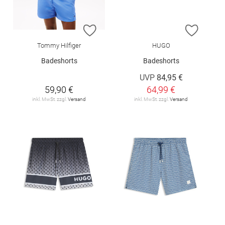
ZUR WUNSCHLISTE HINZUFÜGEN
ZUR W
Tommy Hilfiger
HUGO
Badeshorts
Badeshorts
UVP
84,95 €
59,90 €
64,99 €
inkl. MwSt. zzgl.
Versand
inkl. MwSt. zzgl.
Versand