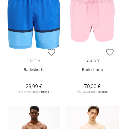
ZUR WUNSCHLISTE HINZUFÜGEN
ZUR W
FIREFLY
LACOSTE
Badeshorts
Badeshorts
29,99 €
70,00 €
inkl. MwSt. zzgl.
Versand
inkl. MwSt. zzgl.
Versand