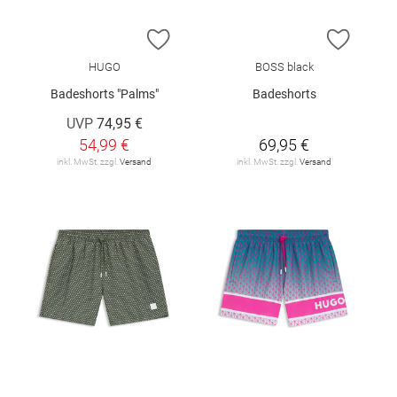
ZUR WUNSCHLISTE HINZUFÜGEN
ZUR W
HUGO
BOSS black
Badeshorts "Palms"
Badeshorts
UVP
74,95 €
54,99 €
69,95 €
inkl. MwSt. zzgl.
Versand
inkl. MwSt. zzgl.
Versand