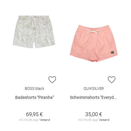
ZUR WUNSCHLISTE HINZUFÜGEN
ZUR W
BOSS black
QUIKSILVER
Badeshorts "Piranha"
Schwimmshorts "Everyday Deluxe"
69,95 €
35,00 €
inkl. MwSt. zzgl.
Versand
inkl. MwSt. zzgl.
Versand