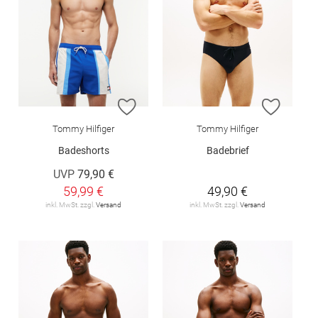
ZUR WUNSCHLISTE HINZUFÜGEN
ZUR W
Tommy Hilfiger
Tommy Hilfiger
Badeshorts
Badebrief
UVP
79,90 €
59,99 €
49,90 €
inkl. MwSt. zzgl.
Versand
inkl. MwSt. zzgl.
Versand