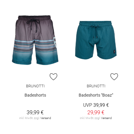
ZUR WUNSCHLISTE HINZUFÜGEN
ZUR W
BRUNOTTI
BRUNOTTI
Badeshorts
Badeshorts "Boaz"
UVP
39,99 €
39,99 €
29,99 €
inkl. MwSt. zzgl.
Versand
inkl. MwSt. zzgl.
Versand