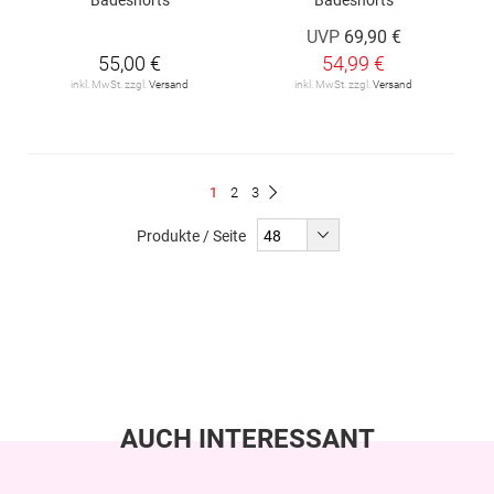
UVP
69,90 €
55,00 €
54,99 €
inkl. MwSt. zzgl.
Versand
inkl. MwSt. zzgl.
Versand
Seite
Du
Seite
Seite
1
2
3
Seite
Weiter
liest
Produkte / Seite
gerade
Seite
AUCH INTERESSANT