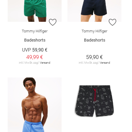
ZUR WUNSCHLISTE HINZUFÜGEN
ZUR W
Tommy Hilfiger
Tommy Hilfiger
Badeshorts
Badeshorts
UVP
59,90 €
49,99 €
59,90 €
inkl. MwSt. zzgl.
Versand
inkl. MwSt. zzgl.
Versand