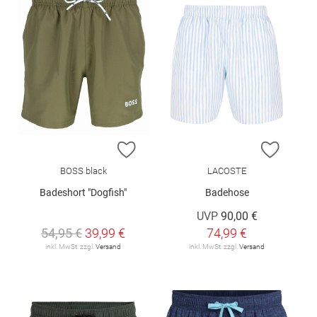
ZUR WUNSCHLISTE HINZUFÜGEN
ZUR W
BOSS black
LACOSTE
Badeshort "Dogfish"
Badehose
UVP
90,00 €
54,95 €
39,99 €
74,99 €
inkl. MwSt. zzgl.
Versand
inkl. MwSt. zzgl.
Versand