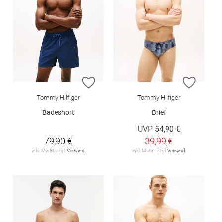
ZUR WUNSCHLISTE HINZUFÜGEN
ZUR W
Tommy Hilfiger
Tommy Hilfiger
Badeshort
Brief
UVP
54,90 €
79,90 €
39,99 €
inkl. MwSt. zzgl.
Versand
inkl. MwSt. zzgl.
Versand