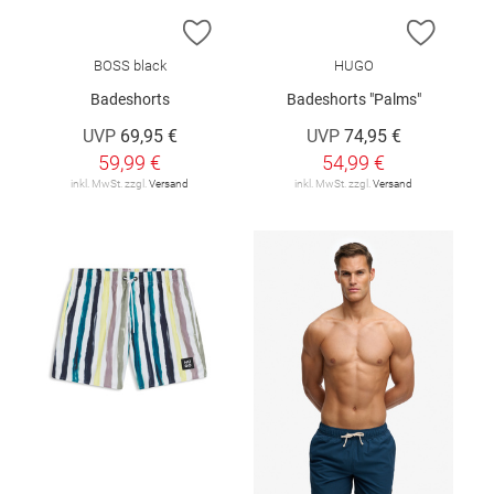
ZUR WUNSCHLISTE HINZUFÜGEN
ZUR W
BOSS black
HUGO
Badeshorts
Badeshorts "Palms"
UVP
69,95 €
UVP
74,95 €
59,99 €
54,99 €
inkl. MwSt. zzgl.
Versand
inkl. MwSt. zzgl.
Versand