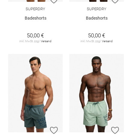
SUPERDRY
SUPERDRY
Badeshorts
Badeshorts
50,00 €
50,00 €
inkl. MwSt. zzgl.
Versand
inkl. MwSt. zzgl.
Versand
ZUR WUNSCHLISTE HINZUFÜGEN
ZUR W