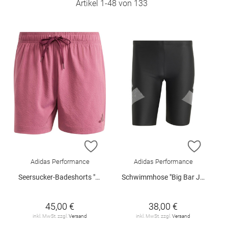
Artikel
1
-
48
von
133
ZUR WUNSCHLISTE HINZUFÜGEN
ZUR W
Adidas Performance
Adidas Performance
Seersucker-Badeshorts "Resort"
Schwimmhose "Big Bar Jammers"
45,00 €
38,00 €
inkl. MwSt. zzgl.
Versand
inkl. MwSt. zzgl.
Versand