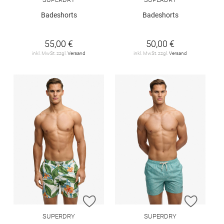
Badeshorts
Badeshorts
55,00 €
50,00 €
inkl. MwSt. zzgl.
Versand
inkl. MwSt. zzgl.
Versand
ZUR WUNSCHLISTE HINZUFÜGEN
ZUR W
SUPERDRY
SUPERDRY