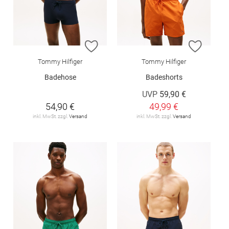
ZUR WUNSCHLISTE HINZUFÜGEN
ZUR W
Tommy Hilfiger
Tommy Hilfiger
Badehose
Badeshorts
UVP
59,90 €
54,90 €
49,99 €
inkl. MwSt. zzgl.
Versand
inkl. MwSt. zzgl.
Versand