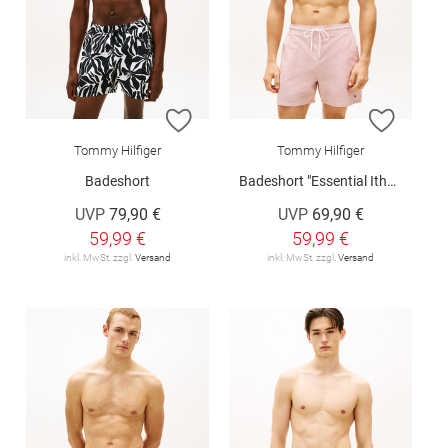
ZUR WUNSCHLISTE HINZUFÜGEN
ZUR W
Tommy Hilfiger
Tommy Hilfiger
Badeshort
Badeshort "Essential Ithaca Stripe Mid Length Swim Shorts"
UVP
79,90 €
UVP
69,90 €
59,99 €
59,99 €
inkl. MwSt. zzgl.
Versand
inkl. MwSt. zzgl.
Versand