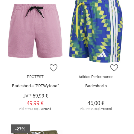
ZUR WUNSCHLISTE HINZUFÜGEN
ZUR W
PROTEST
Adidas Performance
Badeshorts "PRTWytona"
Badeshorts
UVP
59,99 €
49,99 €
45,00 €
inkl. MwSt. zzgl.
Versand
inkl. MwSt. zzgl.
Versand
-27%