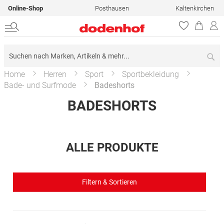
Online-Shop
Posthausen
Kaltenkirchen
Su
Home
Herren
Sport
Sportbekleidung
Bade- und Surfmode
Badeshorts
BADESHORTS
ALLE PRODUKTE
Filtern & Sortieren