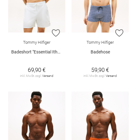
ZUR WUNSCHLISTE HINZUFÜGEN
ZUR W
Tommy Hilfiger
Tommy Hilfiger
Badeshort "Essential Ithaca Stripe Mid Length Swim Shorts"
Badehose
69,90 €
59,90 €
inkl. MwSt. zzgl.
Versand
inkl. MwSt. zzgl.
Versand