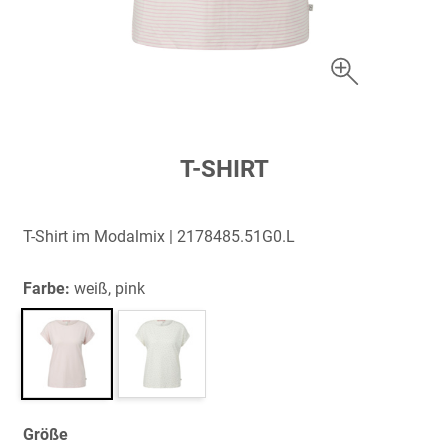
Zum
T-SHIRT
Anfang
der
Bildergalerie
T-Shirt im Modalmix | 2178485.51G0.L
springen
Farbe:
weiß, pink
Größe