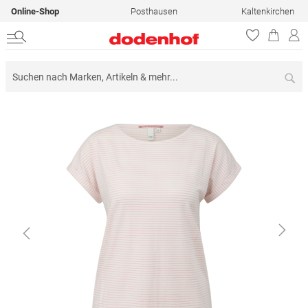
Online-Shop
Posthausen
Kaltenkirchen
Su
Zum
Ende
der
Bildergalerie
springen