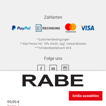
Zahlarten
*Gutscheinbedingungen
**Alle Preise inkl. 19% MwSt., zzgl. Versandkosten
***Mindestbestellwert 49 €
Folge uns
IMPRESSUM
FAQ
DATENSCHUTZ
Größe auswählen
DATENSCHUTZ-EINSTELLUNGEN
WIDERRUFSRECHT
99,99 €