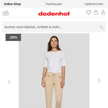
Online-Shop
Posthausen
Kaltenkirchen
Su
Zum
-25%
Ende
der
Bildergalerie
springen