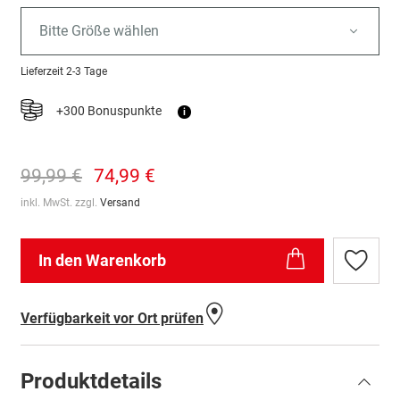
Bitte Größe wählen
Lieferzeit
2-3 Tage
+300 Bonuspunkte
i
99,99 €
74,99 €
inkl. MwSt. zzgl.
Versand
In den Warenkorb
Zur
Wunschl
hinzufü
Verfügbarkeit vor Ort prüfen
Produktdetails