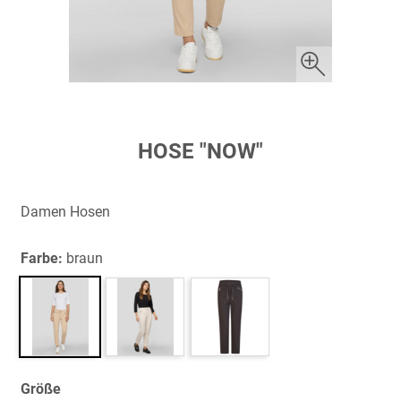
Zum
HOSE "NOW"
Anfang
der
Bildergalerie
Damen Hosen
springen
Farbe:
braun
Größe