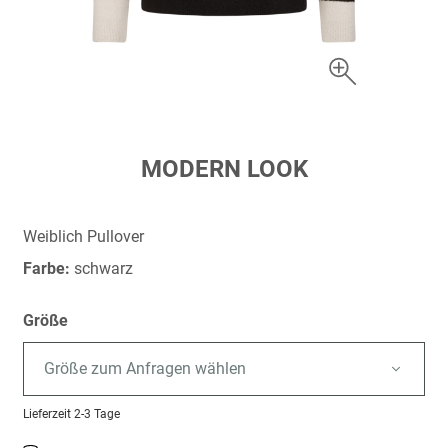
Zum
MODERN LOOK
Anfang
der
Bildergalerie
Weiblich Pullover
springen
Farbe:
schwarz
Größe
Größe zum Anfragen wählen
Lieferzeit
2-3 Tage