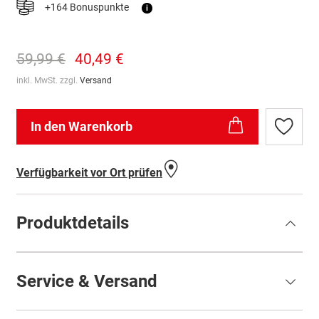
+164 Bonuspunkte
i
59,99 €
40,49 €
inkl. MwSt. zzgl.
Versand
In den Warenkorb
Zur
Wunschl
hinzufü
Verfügbarkeit vor Ort prüfen
Produktdetails
Service & Versand