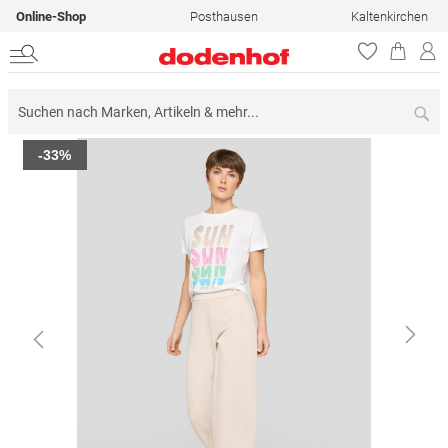
Online-Shop
Posthausen
Kaltenkirchen
Su
Zum
-33%
Ende
der
Bildergalerie
springen