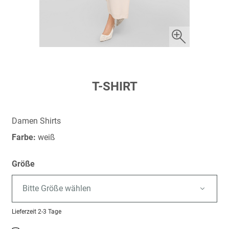
Zum
T-SHIRT
Anfang
der
Bildergalerie
Damen Shirts
springen
Farbe:
weiß
Größe
Bitte Größe wählen
Lieferzeit
2-3 Tage