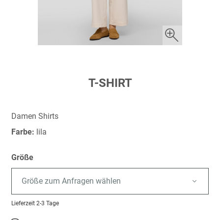
Zum
T-SHIRT
Anfang
der
Bildergalerie
Damen Shirts
springen
Farbe:
lila
Größe
Größe zum Anfragen wählen
Lieferzeit
2-3 Tage