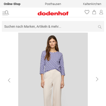
Online-Shop
Posthausen
Kaltenkirchen
Su
Zum
Ende
der
Bildergalerie
springen