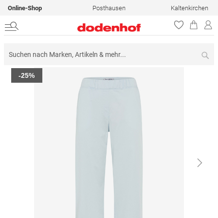
Online-Shop
Posthausen
Kaltenkirchen
Su
Zum
-25%
Ende
der
Bildergalerie
springen