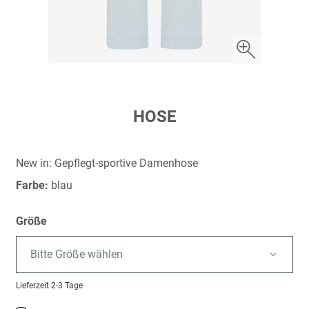
Zum
HOSE
Anfang
der
Bildergalerie
New in: Gepflegt-sportive Damenhose
springen
Farbe:
blau
Größe
Bitte Größe wählen
Lieferzeit
2-3 Tage