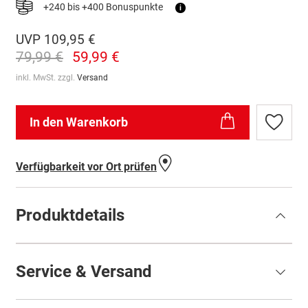
+240 bis +400 Bonuspunkte
i
UVP
109,95 €
79,99 €
59,99 €
inkl. MwSt. zzgl.
Versand
In den Warenkorb
Zur
Wunschl
hinzufü
Verfügbarkeit vor Ort prüfen
Produktdetails
Service & Versand