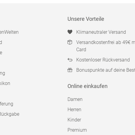
Unsere Vorteile
enWelten
Klimaneutraler Versand
d
Versandkostenfrei ab 49€ 
Card
e
Kostenloser Rückversand
Bonuspunkte auf deine Bes
ung
xikon
Online einkaufen
Damen
ferung
Herren
Rückgabe
Kinder
Premium