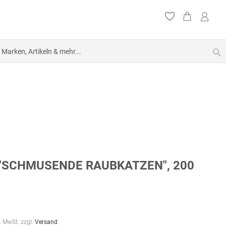
S
"SCHMUSENDE RAUBKATZEN", 200
l. MwSt. zzgl.
Versand