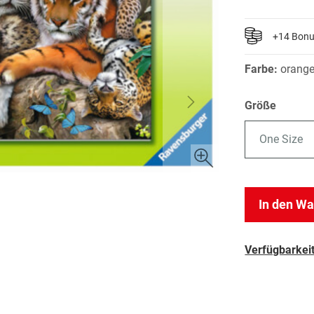
+14 Bon
Farbe:
orang
Größe
One Size
In den W
Verfügbarkeit