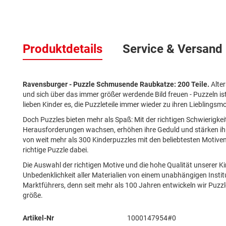
Zum
Anfang
Produktdetails
Service & Versand
der
Bildergalerie
springen
Ravensburger - Puzzle Schmusende Raubkatze: 200 Teile.
Alte
und sich über das immer größer werdende Bild freuen - Puzzeln ist
lieben Kinder es, die Puzzleteile immer wieder zu ihren Lieblin
Doch Puzzles bieten mehr als Spaß: Mit der richtigen Schwierigkeit
Herausforderungen wachsen, erhöhen ihre Geduld und stärken ih
von weit mehr als 300 Kinderpuzzles mit den beliebtesten Motiven, v
richtige Puzzle dabei.
Die Auswahl der richtigen Motive und die hohe Qualität unserer K
Unbedenklichkeit aller Materialien von einem unabhängigen Institu
Marktführers, denn seit mehr als 100 Jahren entwickeln wir Puzzles,
größe.
Mehr
Artikel-Nr
1000147954#0
Informationen