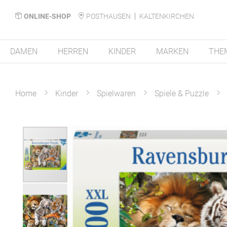
ONLINE-SHOP
POSTHAUSEN
KALTENKIRCHEN
DAMEN
HERREN
KINDER
MARKEN
THE
Home
Kinder
Spielwaren
Spiele & Puzzle
Zum
Ende
der
Bildergalerie
springen