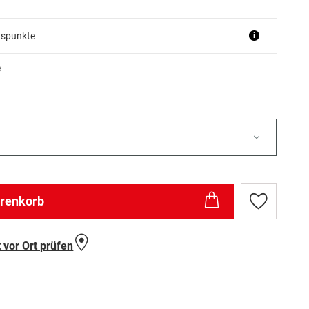
uspunkte
i
e
arenkorb
Zur
Wunschlist
hinzufügen
 vor Ort prüfen