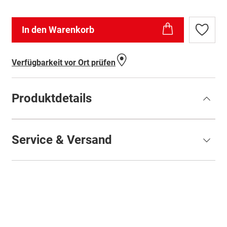
In den Warenkorb
Zur
Wunschl
hinzufü
Verfügbarkeit vor Ort prüfen
Produktdetails
Service & Versand