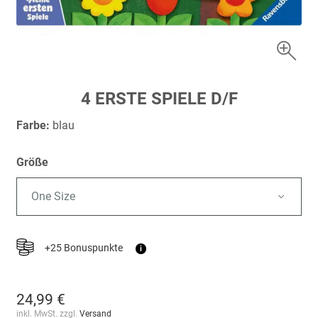
Zum
4 ERSTE SPIELE D/F
Anfang
der
Farbe:
blau
Bildergalerie
springen
Größe
One Size
+25 Bonuspunkte
i
24,99 €
inkl. MwSt. zzgl.
Versand