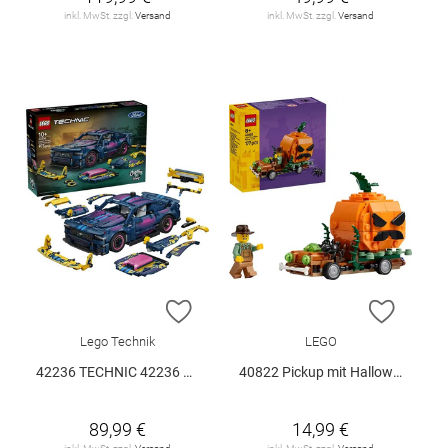
inkl. MwSt. zzgl.
Versand
inkl. MwSt. zzgl.
Versand
ZUR WUNSCHLISTE HINZUFÜGEN
ZUR W
Lego Technik
LEGO
42236 TECHNIC 42236 V29
40822 Pickup mit Halloweenkürbis V29
89,99 €
14,99 €