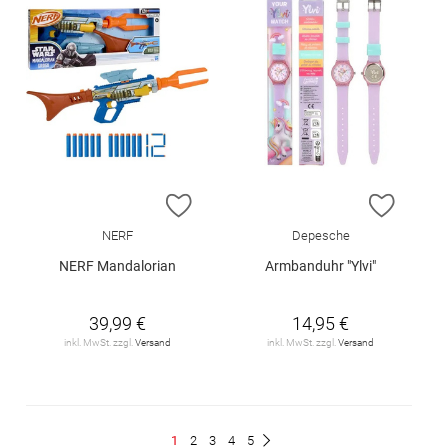
ZUR WUNSCHLISTE HINZUFÜGEN
ZUR W
NERF
Depesche
NERF Mandalorian
Armbanduhr "Ylvi"
39,99 €
14,95 €
inkl. MwSt. zzgl.
Versand
inkl. MwSt. zzgl.
Versand
Seite
Du
Seite
Seite
Seite
Seite
1
2
3
4
5
Seite
Weiter