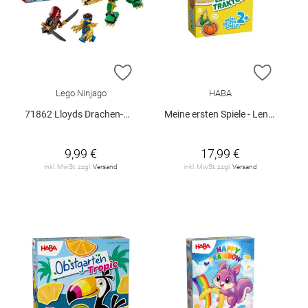
ZUR WUNSCHLISTE HINZUFÜGEN
ZUR W
Lego Ninjago
HABA
71862 Lloyds Drachen-Mech Battle Set V29
Meine ersten Spiele - Lennys Traktor
9,99 €
17,99 €
inkl. MwSt. zzgl.
Versand
inkl. MwSt. zzgl.
Versand