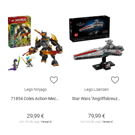
ZUR WUNSCHLISTE HINZUFÜGEN
ZUR W
Lego Ninjago
Lego Lizenzen
71854 Coles Action-Mech und Drache.. V29
Star Wars "Angriffskreuzer der Venator-Klasse", 75441
29,99 €
79,99 €
inkl. MwSt. zzgl.
Versand
inkl. MwSt. zzgl.
Versand