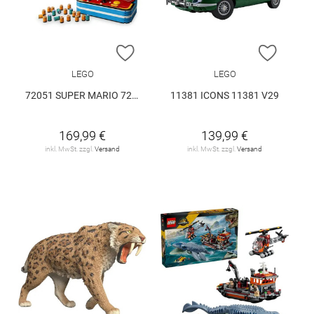
ZUR WUNSCHLISTE HINZUFÜGEN
ZUR W
LEGO
LEGO
72051 SUPER MARIO 72051 V29
11381 ICONS 11381 V29
169,99 €
139,99 €
inkl. MwSt. zzgl.
Versand
inkl. MwSt. zzgl.
Versand