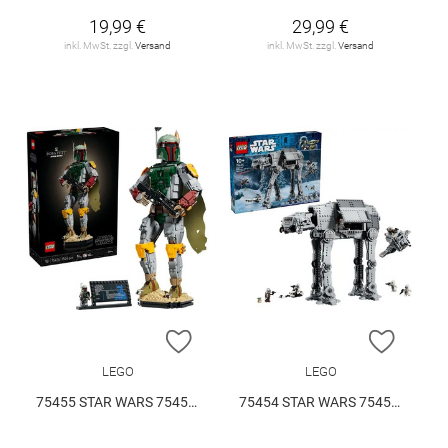
19,99 €
29,99 €
inkl. MwSt. zzgl.
Versand
inkl. MwSt. zzgl.
Versand
ZUR WUNSCHLISTE HINZUFÜGEN
ZUR W
LEGO
LEGO
75455 STAR WARS 75455 V29
75454 STAR WARS 75454 V29