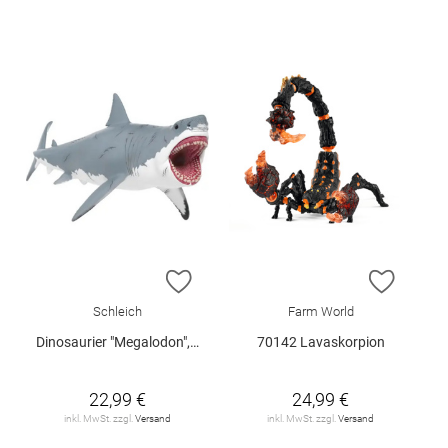
ZUR WUNSCHLISTE HINZUFÜGEN
ZUR W
Schleich
Farm World
Dinosaurier "Megalodon", Schleich
70142 Lavaskorpion
22,99 €
24,99 €
inkl. MwSt. zzgl.
Versand
inkl. MwSt. zzgl.
Versand