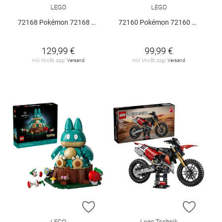
LEGO
LEGO
72168 Pokémon 72168 V29
72160 Pokémon 72160 V29
129,99 €
99,99 €
inkl. MwSt. zzgl.
Versand
inkl. MwSt. zzgl.
Versand
ZUR WUNSCHLISTE HINZUFÜGEN
ZUR W
LEGO
Lego Technik