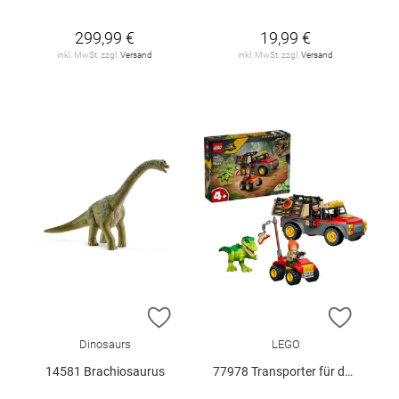
299,99 €
19,99 €
inkl. MwSt. zzgl.
Versand
inkl. MwSt. zzgl.
Versand
ZUR WUNSCHLISTE HINZUFÜGEN
ZUR W
Dinosaurs
LEGO
14581 Brachiosaurus
77978 Transporter für den Jungen T.. V29