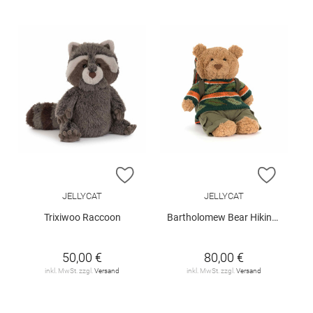
ZUR WUNSCHLISTE HINZUFÜGEN
ZUR W
JELLYCAT
JELLYCAT
Trixiwoo Raccoon
Bartholomew Bear Hiking Outfit
50,00 €
80,00 €
inkl. MwSt. zzgl.
Versand
inkl. MwSt. zzgl.
Versand