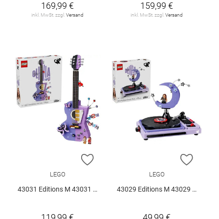
169,99 €
159,99 €
inkl. MwSt. zzgl.
Versand
inkl. MwSt. zzgl.
Versand
ZUR WUNSCHLISTE HINZUFÜGEN
ZUR W
LEGO
LEGO
43031 Editions M 43031 V29
43029 Editions M 43029 V29
119,99 €
49,99 €