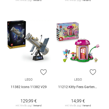
inkl. MwSt. zzgl.
Versand
inkl. MwSt. zzgl.
Versand
ZUR WUNSCHLISTE HINZUFÜGEN
ZUR W
LEGO
LEGO
11382 Icons 11382 V29
11212 Kitty Fees Gartenhaus V29
129,99 €
14,99 €
inkl. MwSt. zzgl.
Versand
inkl. MwSt. zzgl.
Versand