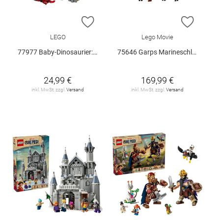
ZUR WUNSCHLISTE HINZUFÜGEN
ZUR W
LEGO
Lego Movie
77977 Baby-Dinosaurier: Pteranodon V29
75646 Garps Marineschlachtschiff V29
24,99 €
169,99 €
inkl. MwSt. zzgl.
Versand
inkl. MwSt. zzgl.
Versand