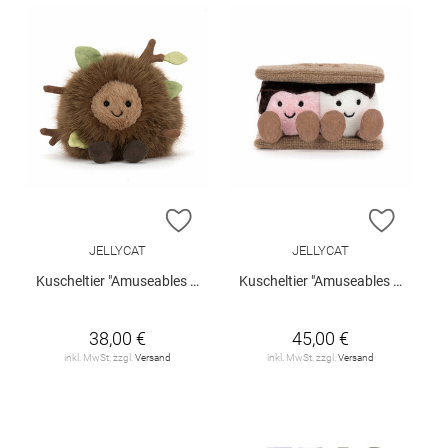
ZUR WUNSCHLISTE HINZUFÜGEN
ZUR W
JELLYCAT
JELLYCAT
Kuscheltier "Amuseables Mulshi Woodland Floor"
Kuscheltier "Amuseables S'mores"
38,00 €
45,00 €
inkl. MwSt. zzgl.
Versand
inkl. MwSt. zzgl.
Versand