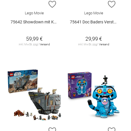
ZUR WUNSCHLISTE HINZUFÜGEN
ZUR W
Lego Movie
Lego Movie
75642 Showdown mit Kapitän Smoker V29
75641 Doc Baders Versteck V29
59,99 €
29,99 €
inkl. MwSt. zzgl.
Versand
inkl. MwSt. zzgl.
Versand
ZUR WUNSCHLISTE HINZUFÜGEN
ZUR W