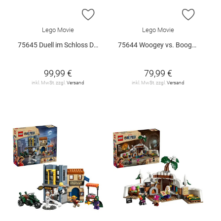
ZUR WUNSCHLISTE HINZUFÜGEN
ZUR W
Lego Movie
Lego Movie
75645 Duell im Schloss Drumm V29
75644 Woogey vs. Boogey Riesen a.. V29
99,99 €
79,99 €
inkl. MwSt. zzgl.
Versand
inkl. MwSt. zzgl.
Versand