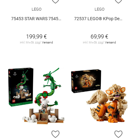
LEGO
LEGO
75453 STAR WARS 75453 V29
72537 LEGO® KPop Demon Hunters 72537 V29
199,99 €
69,99 €
inkl. MwSt. zzgl.
Versand
inkl. MwSt. zzgl.
Versand
ZUR WUNSCHLISTE HINZUFÜGEN
ZUR W