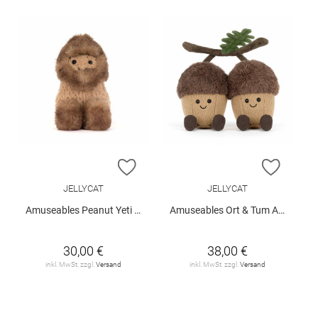
ZUR WUNSCHLISTE HINZUFÜGEN
ZUR W
JELLYCAT
JELLYCAT
Amuseables Peanut Yeti Outfit
Amuseables Ort & Tum Acorns
30,00 €
38,00 €
inkl. MwSt. zzgl.
Versand
inkl. MwSt. zzgl.
Versand