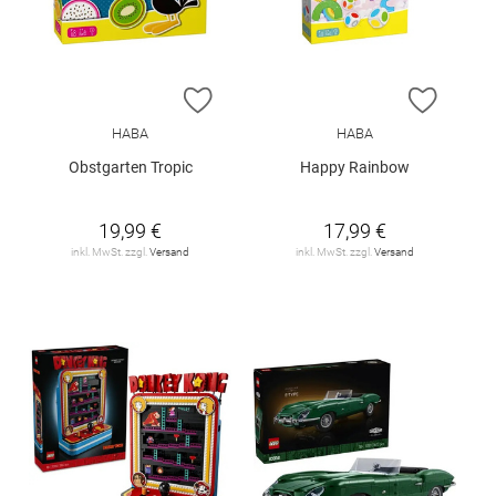
ZUR WUNSCHLISTE HINZUFÜGEN
ZUR W
HABA
HABA
Obstgarten Tropic
Happy Rainbow
19,99 €
17,99 €
inkl. MwSt. zzgl.
Versand
inkl. MwSt. zzgl.
Versand