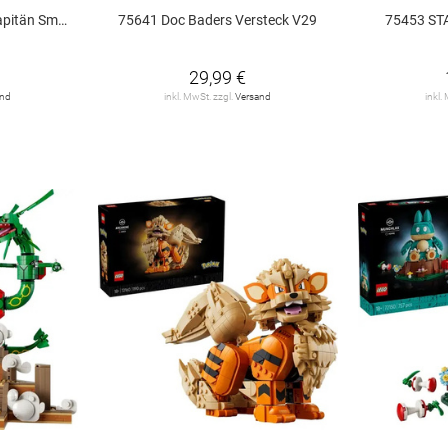
 Smoker V29
75641 Doc Baders Versteck V29
75453 ST
29,99 €
and
inkl. MwSt. zzgl.
Versand
inkl.