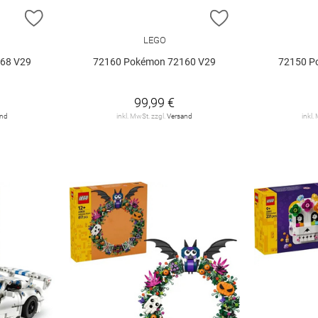
ZUR WUNSCHLISTE HINZUFÜGEN
ZUR WUNSCHLIST
LEGO
68 V29
72160 Pokémon 72160 V29
72150 P
99,99 €
and
inkl. MwSt. zzgl.
Versand
inkl.