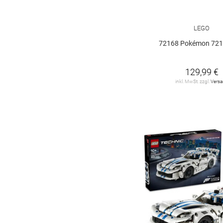
Lego Disney
14
LEGO
Lego Friends
28
72168 Pokémon 721
Lego Harry Potter
10
129,99 €
Lego Jurassic World
inkl. MwSt. zzgl.
Vers
5
Lego Lizenzen
36
Lego Marvel Super
Heroes
12
Lego Minecraft
18
Lego Movie
11
Lego Ninjago
29
Lego Speed
Champions
19