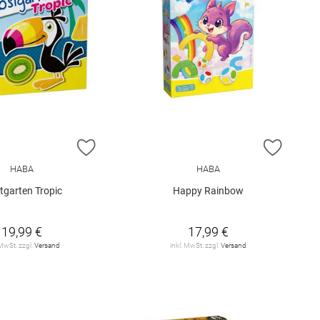
E HINZUFÜGEN
ZUR WUNSCHLISTE HINZUFÜGEN
ZUR W
HABA
HABA
tgarten Tropic
Happy Rainbow
19,99 €
17,99 €
 MwSt. zzgl.
Versand
inkl. MwSt. zzgl.
Versand