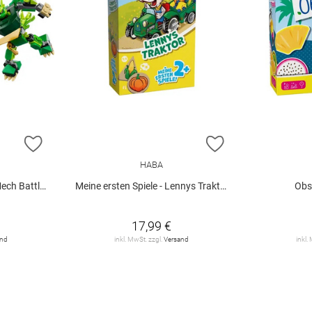
ZUR WUNSCHLISTE HINZUFÜGEN
ZUR WUNSCHLIST
HABA
tle Set V29
Meine ersten Spiele - Lennys Traktor
Obs
17,99 €
and
inkl. MwSt. zzgl.
Versand
inkl.