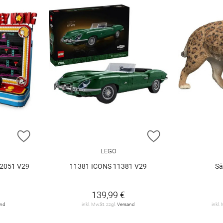
ZUR WUNSCHLISTE HINZUFÜGEN
ZUR WUNSCHLIST
LEGO
2051 V29
11381 ICONS 11381 V29
Sä
139,99 €
and
inkl. MwSt. zzgl.
Versand
inkl.