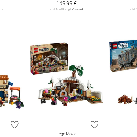
169,99 €
and
inkl. MwSt. zzgl.
Versand
inkl.
ZUR WUNSCHLISTE HINZUFÜGEN
ZUR WUNSCHLIST
Lego Movie