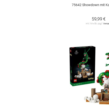
JELLYCAT
103
75642 Showdown mit Kapitän
Jumbo
3
59,99 €
KPOP DEMON
HUNTERS
1
inkl. MwSt. zzgl.
Vers
Kosmos
92
L.O.L. SURPRISE
5
LEGO
108
LEGO Architecture
5
LIVING PUPPETS
55
Lego Art
2
Lego City
40
Lego Classic
7
Lego Creator
20