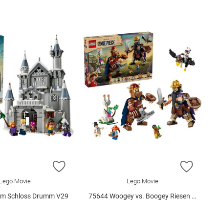
E HINZUFÜGEN
ZUR WUNSCHLISTE HINZUFÜGEN
ZUR W
Lego Movie
Lego Movie
 im Schloss Drumm V29
75644 Woogey vs. Boogey Riesen a.. V29