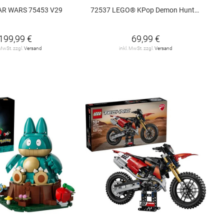
AR WARS 75453 V29
72537 LEGO® KPop Demon Hunters 72537 V29
199,99 €
69,99 €
 MwSt. zzgl.
Versand
inkl. MwSt. zzgl.
Versand