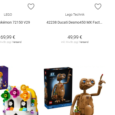
E HINZUFÜGEN
ZUR WUNSCHLISTE HINZUFÜGEN
ZUR W
LEGO
Lego Technik
okémon 72150 V29
42238 Ducati Desmo450 MX Factory M.. V29
69,99 €
49,99 €
 MwSt. zzgl.
Versand
inkl. MwSt. zzgl.
Versand