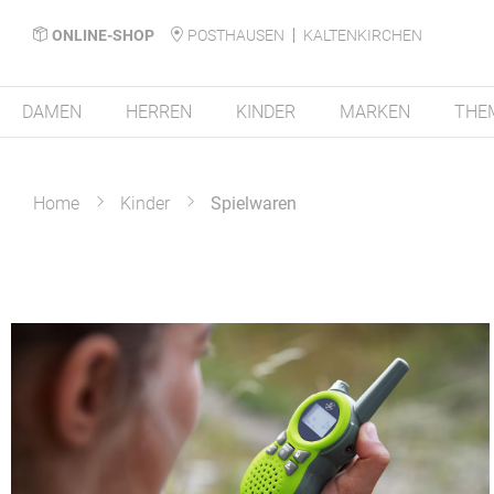
ONLINE-SHOP
POSTHAUSEN
KALTENKIRCHEN
DAMEN
HERREN
KINDER
MARKEN
THE
Home
Kinder
Spielwaren