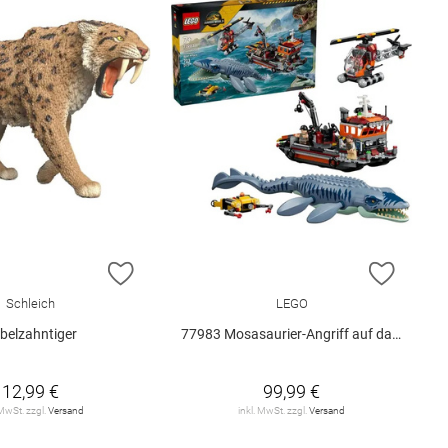
E HINZUFÜGEN
ZUR WUNSCHLISTE HINZUFÜGEN
ZUR W
Schleich
LEGO
belzahntiger
77983 Mosasaurier-Angriff auf das.. V29
12,99 €
99,99 €
 MwSt. zzgl.
Versand
inkl. MwSt. zzgl.
Versand