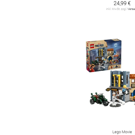
24,99 €
Fisher-Price
2
inkl. MwSt. zzgl.
Vers
Gravitrax
6
HABA
65
HAMA
2
HEX BOTS
1
HKM
46
Hama Dan
2
Harry Potter
1
Hasbro
15
Horse Club
4
Hot Wheels
7
Lego Movie