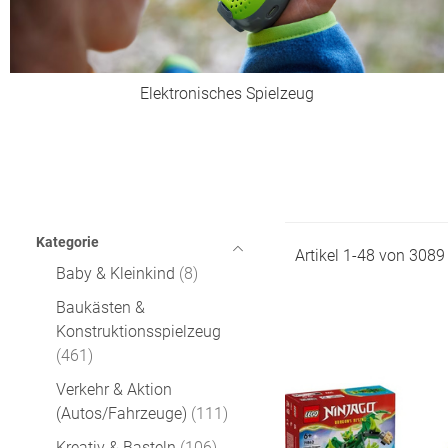
Elektronisches Spielzeug
Kategorie
Artikel
1
-
48
von
3089
Baby & Kleinkind
8
Baukästen &
Konstruktionsspielzeug
461
Verkehr & Aktion
(Autos/Fahrzeuge)
111
Kreativ & Basteln
106