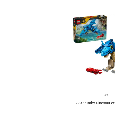
Carlsen
36
Carrera RC
9
Coppenrath
100
Depesche
81
Dickie
5
Die drei ???
42
Dinosaurs
7
Disney
12
Duplo
25
Einhorn
14
LEGO
Eldrador
9
77977 Baby-Dinosaurier: Pter
Farm World
11