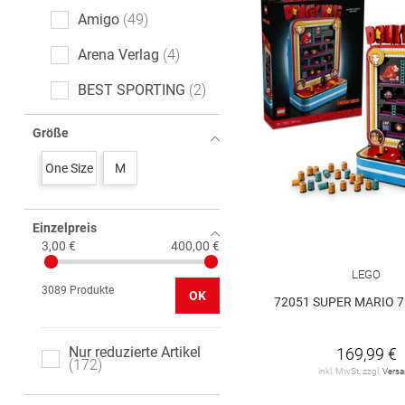
Amigo
49
Arena Verlag
4
BEST SPORTING
2
BOSCH
5
Größe
BRUDER
75
One Size
M
Barbie
2
Einzelpreis
Bayala
12
3,00 €
400,00 €
Big
1
LEGO
3089 Produkte
OK
Brio
3
72051 SUPER MARIO 7
CARRERA
86
Nur reduzierte Artikel
169,99 €
172
COBI
11
inkl. MwSt. zzgl.
Vers