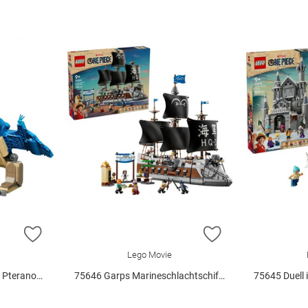
ZUR WUNSCHLISTE HINZUFÜGEN
ZUR WUNSCHLIST
Lego Movie
anodon V29
75646 Garps Marineschlachtschiff V29
75645 Duell