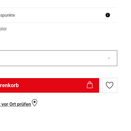
uspunkte
i
olor
arenkorb
Zur
Wunschlist
hinzufügen
 vor Ort prüfen