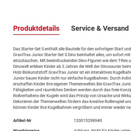
Zum
Anfang
Produktdetails
Service & Versand
der
Bildergalerie
springen
Das Starter-Set S enthält alle Bauteile für den sofortigen Start 
GraviTrax Junior Starter-Set S Dino beinhaltet alles, um sofort mi
einzutauchen. Mit beeindruckenden Dino-Figuren wie dem T-Rex 
Dinowelt erleben Kinder ab 3 Jahren die Welt der Dinosaurier bei
Holz-Biokunststoff.GraviTrax Junior ist ein interaktives Kugelb
Junior bauen Kinder nicht nur einfache Kugelbahnen. Durch individ
erschaffen Kinder ihre eigenen Themenwelten.Bei GraviTrax Junio
Fähigkeiten und räumliches Denken werden durch das freie Konzi
Rollverhaltens der Kugeln wird das Prinzip von Ursache und Wirku
Dekorieren der Themenwelten fördern das kreative Rollenspiel un
können Kinder ihre Kugelbahnen vergrößern und immer wieder neu 
Mehr
Artikel-Nr
1200152989#0
Informationen
Warnhinweise
Achtung. Nicht für Kinder unte