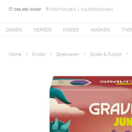
ONLINE-SHOP
POSTHAUSEN
KALTENKIRCHEN
DAMEN
HERREN
KINDER
MARKEN
THE
Home
Kinder
Spielwaren
Spiele & Puzzle
Zum
Ende
der
Bildergalerie
springen