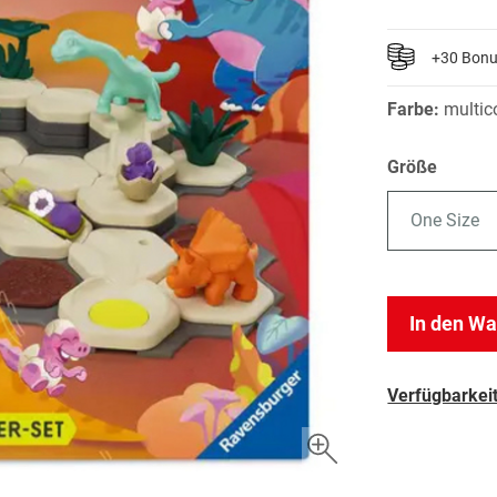
+30 Bon
Farbe:
multic
Größe
One Size
In den W
Verfügbarkeit