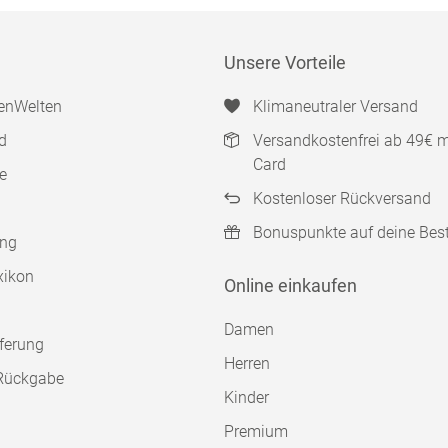
Unsere Vorteile
enWelten
Klimaneutraler Versand
d
Versandkostenfrei ab 49€ 
Card
e
Kostenloser Rückversand
Bonuspunkte auf deine Bes
ung
xikon
Online einkaufen
Damen
ferung
Herren
Rückgabe
Kinder
Premium