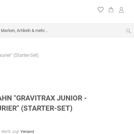
S
rier" (Starter-Set)
HN "GRAVITRAX JUNIOR -
RIER" (STARTER-SET)
l. MwSt. zzgl.
Versand