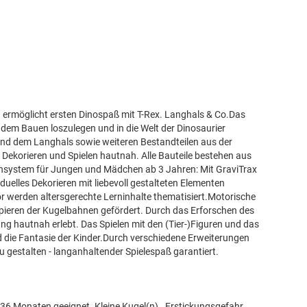
und ermöglicht ersten Dinospaß mit T-Rex. Langhals & Co.Das
t dem Bauen loszulegen und in die Welt der Dinosaurier
und dem Langhals sowie weiteren Bestandteilen aus der
m Dekorieren und Spielen hautnah. Alle Bauteile bestehen aus
ahnsystem für Jungen und Mädchen ab 3 Jahren: Mit GraviTrax
uelles Dekorieren mit liebevoll gestalteten Elementen
r werden altersgerechte Lerninhalte thematisiert.Motorische
pieren der Kugelbahnen gefördert. Durch das Erforschen des
ng hautnah erlebt. Das Spielen mit den (Tier-)Figuren und das
d die Fantasie der Kinder.Durch verschiedene Erweiterungen
gestalten - langanhaltender Spielespaß garantiert.
r 36 Monaten geeignet. Kleine Kugel(n). Erstickungsgefahr.