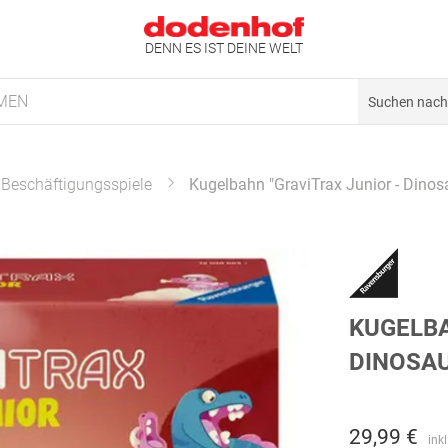
DENN ES IST DEINE WELT
MEN
Beschäftigungsspiele
Kugelbahn "GraviTrax Junior - Dinosau
KUGELBA
DINOSAU
29,99 €
ink