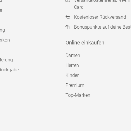
d
Versandkostenfrei ab 49€ 
Card
e
Kostenloser Rückversand
Bonuspunkte auf deine Bes
ung
xikon
Online einkaufen
Damen
ferung
Herren
Rückgabe
Kinder
Premium
Top-Marken