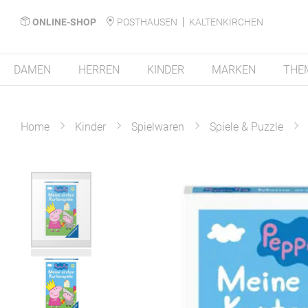
ONLINE-SHOP
POSTHAUSEN
KALTENKIRCHEN
DAMEN
HERREN
KINDER
MARKEN
THE
Home
Kinder
Spielwaren
Spiele & Puzzle
Zum
Ende
der
Bildergalerie
springen