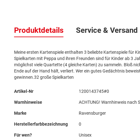
Zum
Anfang
Produktdetails
Service & Versand
der
Bildergalerie
springen
Meine ersten Kartenspiele enthalten 3 beliebte Kartenspiele für 
Spielkarten mit Peppa und ihren Freunden sind für Kinder ab 3 Ja
möglichst viele Quartette (4 gleiche Karten) zu sammeln. Bloß ni
Ende auf der Hand hält, verliert. Wer ein gutes Gedächtnis beweis
gewinnen.32 große Spielkarten
Mehr
Artikel-Nr
1200143745#0
Informationen
Warnhinweise
ACHTUNG! Warnhinweis nach Spi
Marke
Ravensburger
Herstellerfarbbezeichnung
0
Für wen?
Unisex