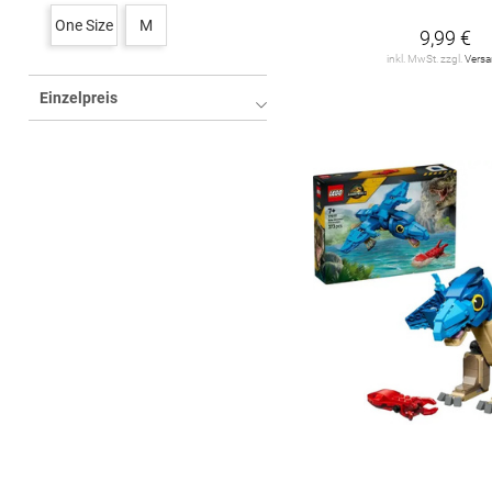
Lego Classic
7
One Size
M
9,99 €
Lego Creator
20
inkl. MwSt. zzgl.
Vers
Einzelpreis
Lego Disney
14
Lego Friends
28
Lego Harry Potter
11
Lego Jurassic World
5
Lego Lizenzen
36
Lego Marvel Super
Heroes
12
Lego Minecraft
18
Lego Movie
11
Lego Ninjago
29