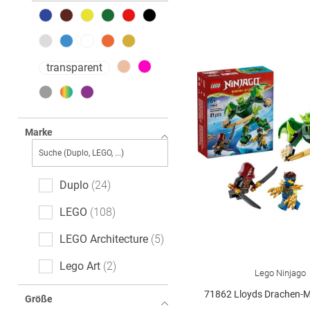
transparent
Marke
Duplo
24
LEGO
108
LEGO Architecture
5
Lego Art
2
Lego Ninjago
Lego City
40
71862 Lloyds Drachen-Mech Bat
Größe