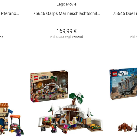
Lego Movie
anodon V29
75646 Garps Marineschlachtschiff V29
75645 Duell
169,99 €
and
inkl. MwSt. zzgl.
Versand
inkl.