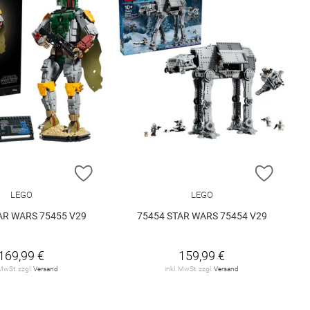
E HINZUFÜGEN
ZUR WUNSCHLISTE HINZUFÜGEN
ZUR W
LEGO
LEGO
AR WARS 75455 V29
75454 STAR WARS 75454 V29
169,99 €
159,99 €
 MwSt. zzgl.
Versand
inkl. MwSt. zzgl.
Versand