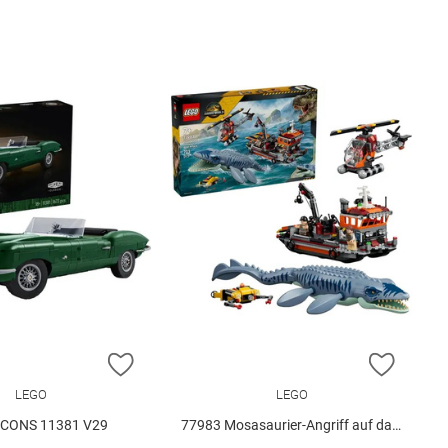
E HINZUFÜGEN
ZUR WUNSCHLISTE HINZUFÜGEN
ZUR W
LEGO
LEGO
ICONS 11381 V29
77983 Mosasaurier-Angriff auf das.. V29