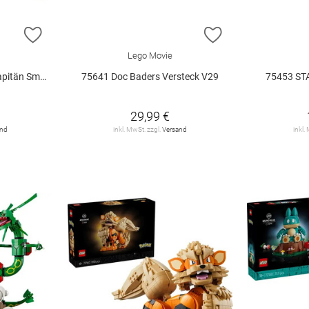
ZUR WUNSCHLISTE HINZUFÜGEN
ZUR WUNSCHLIST
Lego Movie
 Smoker V29
75641 Doc Baders Versteck V29
75453 ST
29,99 €
and
inkl. MwSt. zzgl.
Versand
inkl.