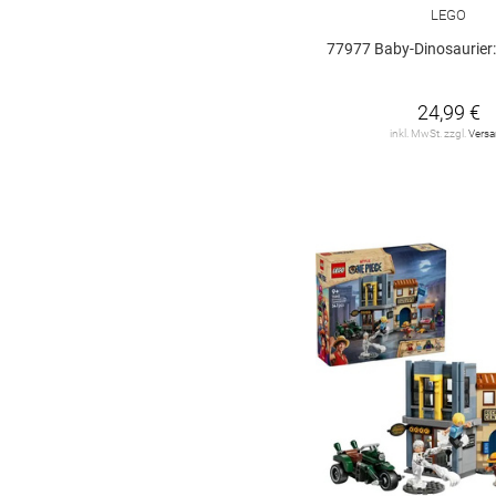
LEGO
Lego Speed
Champions
19
77977 Baby-Dinosaurier: Pter
Lego Super Mario
4
24,99 €
Lego Technik
34
inkl. MwSt. zzgl.
Vers
Lego Universe Super
Heroes
2
MOULD KING
8
Ravensburger
5
Simba
1
Star Wars
5
VEDES
3