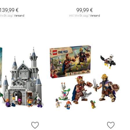
139,99 €
99,99 €
 MwSt. zzgl.
Versand
inkl. MwSt. zzgl.
Versand
E HINZUFÜGEN
ZUR WUNSCHLISTE HINZUFÜGEN
ZUR W