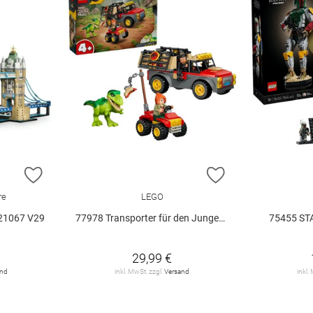
ZUR WUNSCHLISTE HINZUFÜGEN
ZUR WUNSCHLIST
re
LEGO
21067 V29
77978 Transporter für den Jungen T.. V29
75455 ST
29,99 €
and
inkl. MwSt. zzgl.
Versand
inkl.