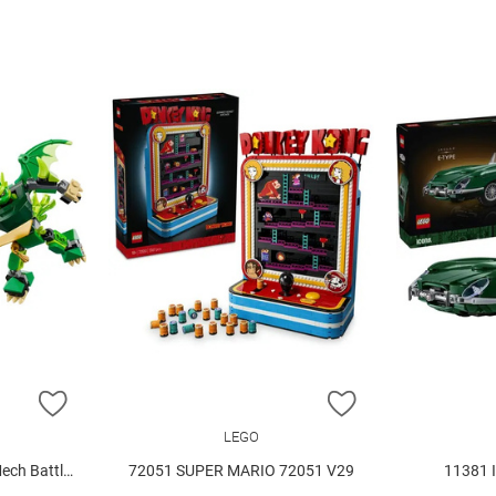
ZUR WUNSCHLISTE HINZUFÜGEN
ZUR WUNSCHLIST
LEGO
tle Set V29
72051 SUPER MARIO 72051 V29
11381 