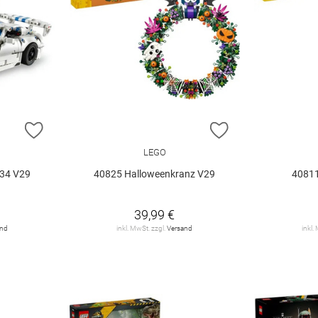
ZUR WUNSCHLISTE HINZUFÜGEN
ZUR WUNSCHLIST
LEGO
34 V29
40825 Halloweenkranz V29
40811
39,99 €
and
inkl. MwSt. zzgl.
Versand
inkl.