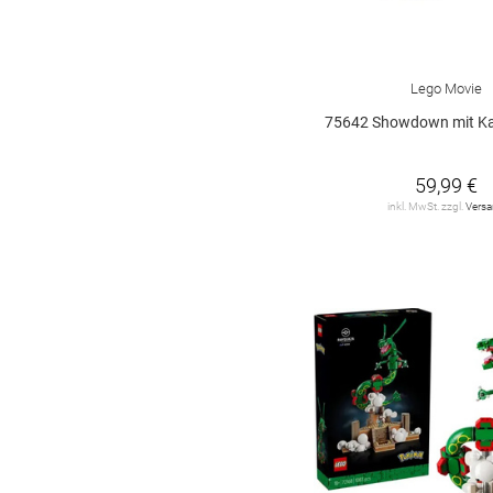
Lego Movie
75642 Showdown mit Kapitän
59,99 €
inkl. MwSt. zzgl.
Vers