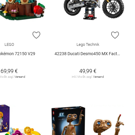
E HINZUFÜGEN
ZUR WUNSCHLISTE HINZUFÜGEN
ZUR W
LEGO
Lego Technik
okémon 72150 V29
42238 Ducati Desmo450 MX Factory M.. V29
69,99 €
49,99 €
 MwSt. zzgl.
Versand
inkl. MwSt. zzgl.
Versand