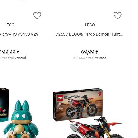
E HINZUFÜGEN
ZUR WUNSCHLISTE HINZUFÜGEN
ZUR W
LEGO
LEGO
AR WARS 75453 V29
72537 LEGO® KPop Demon Hunters 72537 V29
199,99 €
69,99 €
 MwSt. zzgl.
Versand
inkl. MwSt. zzgl.
Versand