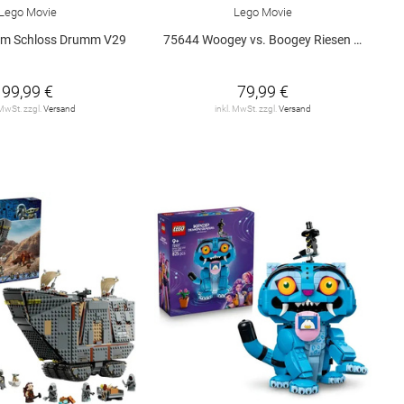
Lego Movie
Lego Movie
 im Schloss Drumm V29
75644 Woogey vs. Boogey Riesen a.. V29
99,99 €
79,99 €
 MwSt. zzgl.
Versand
inkl. MwSt. zzgl.
Versand