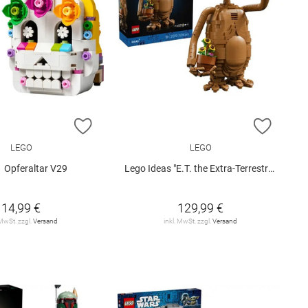
E HINZUFÜGEN
ZUR WUNSCHLISTE HINZUFÜGEN
ZUR W
LEGO
LEGO
 Opferaltar V29
Lego Ideas "E.T. the Extra-Terrestrial" (21370)
14,99 €
129,99 €
 MwSt. zzgl.
Versand
inkl. MwSt. zzgl.
Versand