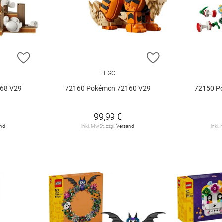
ZUR WUNSCHLISTE HINZUFÜGEN
ZUR WUNSCHLIST
LEGO
68 V29
72160 Pokémon 72160 V29
72150 P
99,99 €
and
inkl. MwSt. zzgl.
Versand
inkl.