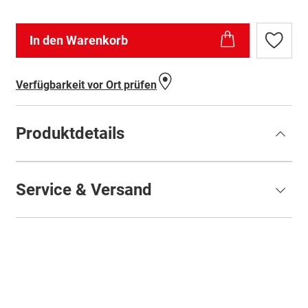
In den Warenkorb
Zur
Wunschl
hinzufü
Verfügbarkeit vor Ort prüfen
Produktdetails
Service & Versand