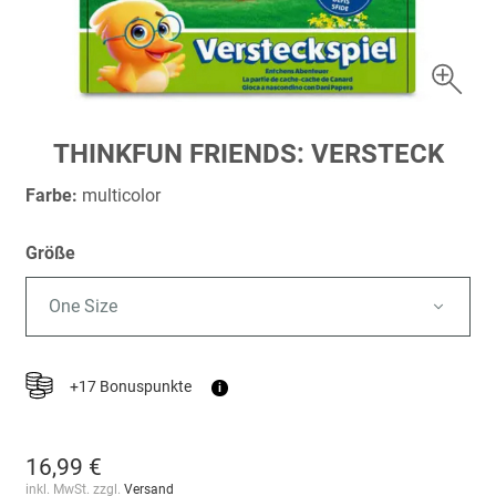
Zum
THINKFUN FRIENDS: VERSTECK
Anfang
der
Farbe:
multicolor
Bildergalerie
springen
Größe
One Size
+17 Bonuspunkte
i
16,99 €
inkl. MwSt. zzgl.
Versand