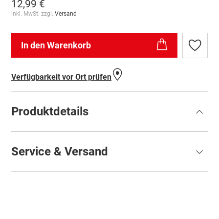
12,99 €
inkl. MwSt. zzgl.
Versand
In den Warenkorb
Zur
Wunschl
hinzufü
Verfügbarkeit vor Ort prüfen
Produktdetails
Service & Versand