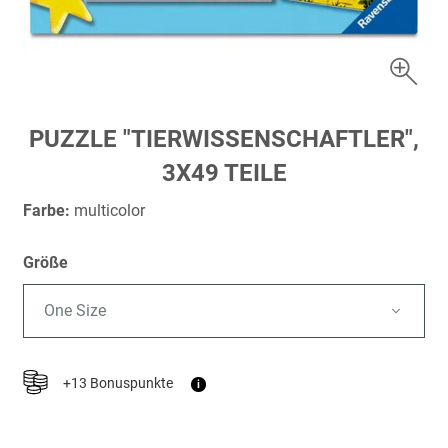
Zum
PUZZLE "TIERWISSENSCHAFTLER",
Anfang
3X49 TEILE
der
Bildergalerie
Farbe:
multicolor
springen
Größe
One Size
+13 Bonuspunkte
i