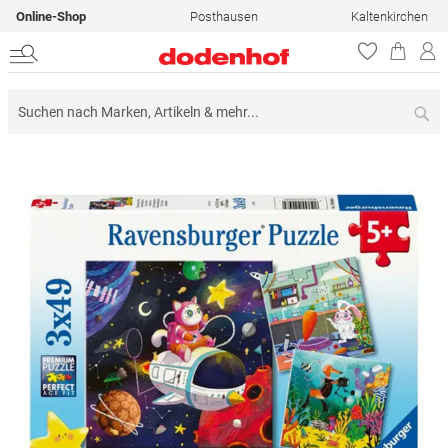
Online-Shop
Posthausen
Kaltenkirchen
Su
Zum
Ende
der
Bildergalerie
springen