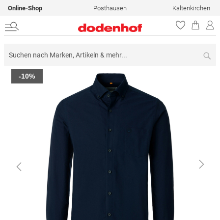
Online-Shop
Posthausen
Kaltenkirchen
Su
Zum
-10%
Ende
der
Bildergalerie
springen