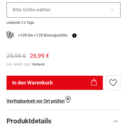
Bitte Größe wählen
Lieferzeit
2-3 Tage
+108 bis +128 Bonuspunkte
i
29,99 €
26,99 €
inkl. MwSt. zzgl.
Versand
In den Warenkorb
Zur
Wunschl
hinzufü
Verfügbarkeit vor Ort prüfen
Produktdetails