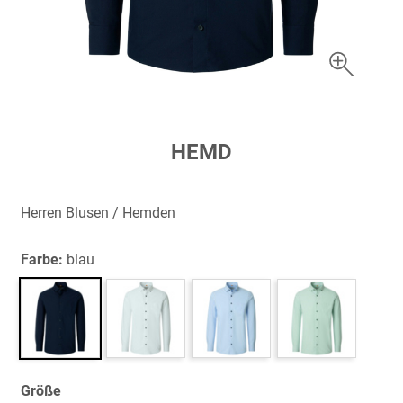
Zum
HEMD
Anfang
der
Bildergalerie
Herren Blusen / Hemden
springen
Farbe:
blau
Größe