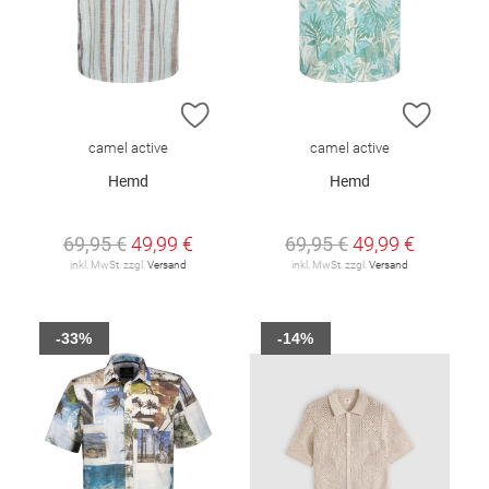
ZUR WUNSCHLISTE HINZUFÜGEN
ZUR W
camel active
camel active
Hemd
Hemd
69,95 €
49,99 €
69,95 €
49,99 €
inkl. MwSt. zzgl.
Versand
inkl. MwSt. zzgl.
Versand
-33%
-14%