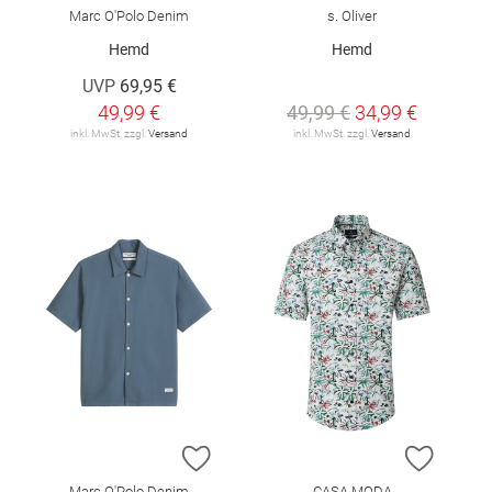
Marc O'Polo Denim
s. Oliver
Hemd
Hemd
UVP
69,95 €
49,99 €
49,99 €
34,99 €
inkl. MwSt. zzgl.
Versand
inkl. MwSt. zzgl.
Versand
ZUR WUNSCHLISTE HINZUFÜGEN
ZUR W
Marc O'Polo Denim
CASA MODA