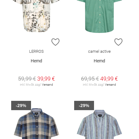
ZUR WUNSCHLISTE HINZUFÜGEN
ZUR W
LERROS
camel active
Hemd
Hemd
59,99 €
39,99 €
69,95 €
49,99 €
inkl. MwSt. zzgl.
Versand
inkl. MwSt. zzgl.
Versand
-29%
-29%