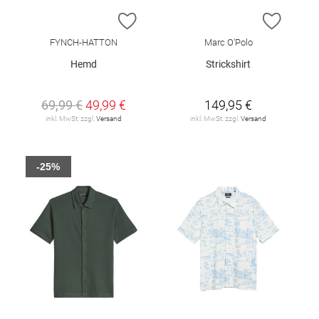
ZUR WUNSCHLISTE HINZUFÜGEN
ZUR W
FYNCH-HATTON
Marc O'Polo
Hemd
Strickshirt
69,99 €
49,99 €
149,95 €
inkl. MwSt. zzgl.
Versand
inkl. MwSt. zzgl.
Versand
-25%