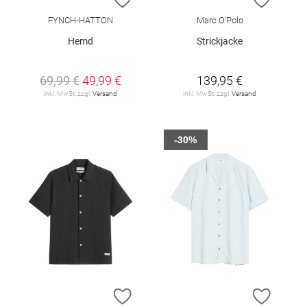
FYNCH-HATTON
Marc O'Polo
Hemd
Strickjacke
69,99 €
49,99 €
139,95 €
inkl. MwSt. zzgl.
Versand
inkl. MwSt. zzgl.
Versand
-30%
ZUR WUNSCHLISTE HINZUFÜGEN
ZUR W