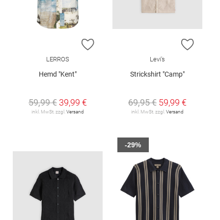
ZUR WUNSCHLISTE HINZUFÜGEN
ZUR W
LERROS
Levi's
Hemd "Kent"
Strickshirt "Camp"
59,99 €
39,99 €
69,95 €
59,99 €
inkl. MwSt. zzgl.
Versand
inkl. MwSt. zzgl.
Versand
-29%