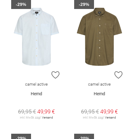
-29%
-29%
ZUR WUNSCHLISTE HINZUFÜGEN
ZUR W
camel active
camel active
Hemd
Hemd
69,95 €
49,99 €
69,95 €
49,99 €
inkl. MwSt. zzgl.
Versand
inkl. MwSt. zzgl.
Versand
-29%
-20%