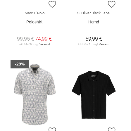
ZUR WUNSCHLISTE HINZUFÜGEN
ZUR W
Marc O'Polo
S. Oliver Black Label
Poloshirt
Hemd
99,95 €
74,99 €
59,99 €
inkl. MwSt. zzgl.
Versand
inkl. MwSt. zzgl.
Versand
-29%
ZUR WUNSCHLISTE HINZUFÜGEN
ZUR W