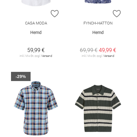
ZUR WUNSCHLISTE HINZUFÜGEN
ZUR W
CASA MODA
FYNCH-HATTON
Hemd
Hemd
59,99 €
69,99 €
49,99 €
inkl. MwSt. zzgl.
Versand
inkl. MwSt. zzgl.
Versand
-29%