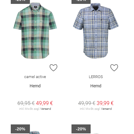
ZUR WUNSCHLISTE HINZUFÜGEN
ZUR W
camel active
LERROS
Hemd
Hemd
69,95 €
49,99 €
49,99 €
39,99 €
inkl. MwSt. zzgl.
Versand
inkl. MwSt. zzgl.
Versand
-20%
-20%