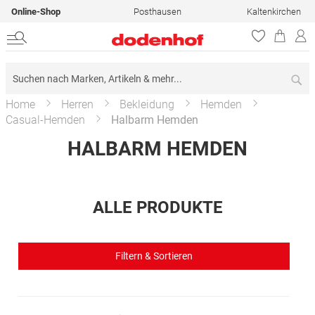
Online-Shop
Posthausen
Kaltenkirchen
Su
Home
Herren
Bekleidung
Hemden
Casual-Hemden
Halbarm Hemden
HALBARM HEMDEN
ALLE PRODUKTE
Filtern & Sortieren