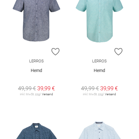
ZUR WUNSCHLISTE HINZUFÜGEN
ZUR W
LERROS
LERROS
Hemd
Hemd
49,99 €
39,99 €
49,99 €
39,99 €
inkl. MwSt. zzgl.
Versand
inkl. MwSt. zzgl.
Versand