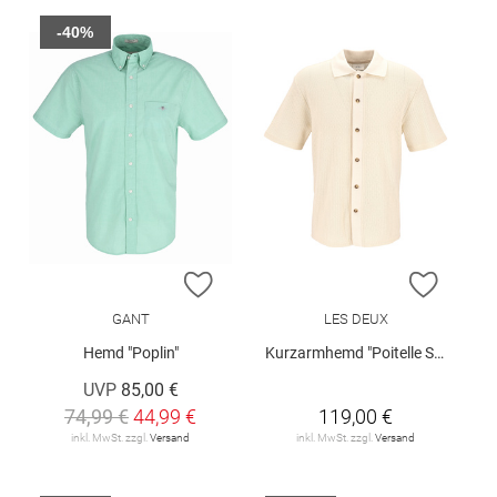
-40%
ZUR WUNSCHLISTE HINZUFÜGEN
ZUR W
GANT
LES DEUX
Hemd "Poplin"
Kurzarmhemd "Poitelle SS"
UVP
85,00 €
74,99 €
44,99 €
119,00 €
inkl. MwSt. zzgl.
Versand
inkl. MwSt. zzgl.
Versand