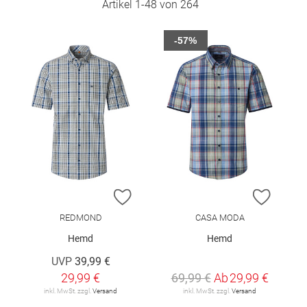
Artikel
1
-
48
von
264
-57%
ZUR WUNSCHLISTE HINZUFÜGEN
ZUR W
REDMOND
CASA MODA
Hemd
Hemd
UVP
39,99 €
29,99 €
69,99 €
Ab
29,99 €
inkl. MwSt. zzgl.
Versand
inkl. MwSt. zzgl.
Versand