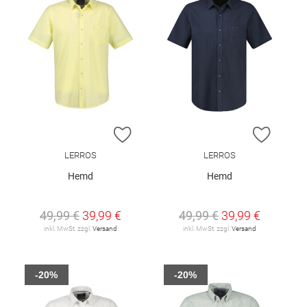
ZUR WUNSCHLISTE HINZUFÜGEN
ZUR W
LERROS
LERROS
Hemd
Hemd
49,99 €
39,99 €
49,99 €
39,99 €
inkl. MwSt. zzgl.
Versand
inkl. MwSt. zzgl.
Versand
-20%
-20%