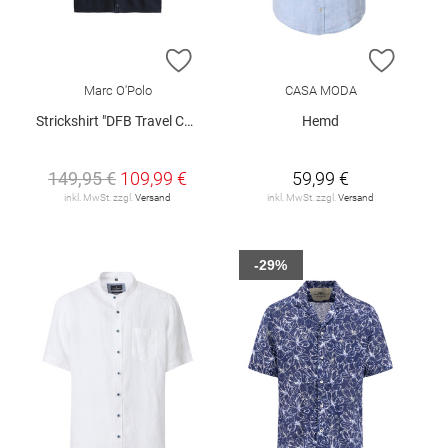
ZUR WUNSCHLISTE HINZUFÜGEN
ZUR W
Marc O'Polo
CASA MODA
Strickshirt "DFB Travel Collection"
Hemd
149,95 €
109,99 €
59,99 €
inkl. MwSt. zzgl.
Versand
inkl. MwSt. zzgl.
Versand
-29%