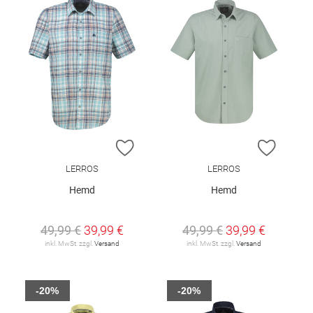
ZUR WUNSCHLISTE HINZUFÜGEN
ZUR W
LERROS
LERROS
Hemd
Hemd
49,99 €
39,99 €
49,99 €
39,99 €
inkl. MwSt. zzgl.
Versand
inkl. MwSt. zzgl.
Versand
-20%
-20%