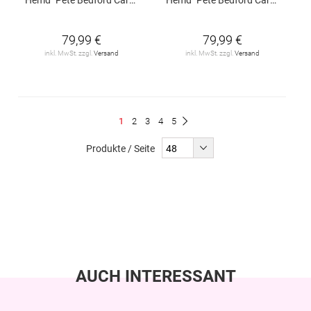
79,99 €
79,99 €
inkl. MwSt. zzgl.
Versand
inkl. MwSt. zzgl.
Versand
Seite
Du
Seite
Seite
Seite
Seite
1
2
3
4
5
Seite
Weiter
liest
Produkte / Seite
gerade
Seite
AUCH INTERESSANT