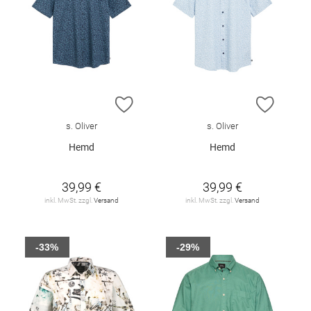
ZUR WUNSCHLISTE HINZUFÜGEN
ZUR W
s. Oliver
s. Oliver
Hemd
Hemd
39,99 €
39,99 €
inkl. MwSt. zzgl.
Versand
inkl. MwSt. zzgl.
Versand
-33%
-29%