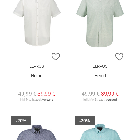
ZUR WUNSCHLISTE HINZUFÜGEN
ZUR W
LERROS
LERROS
Hemd
Hemd
49,99 €
39,99 €
49,99 €
39,99 €
inkl. MwSt. zzgl.
Versand
inkl. MwSt. zzgl.
Versand
-20%
-20%