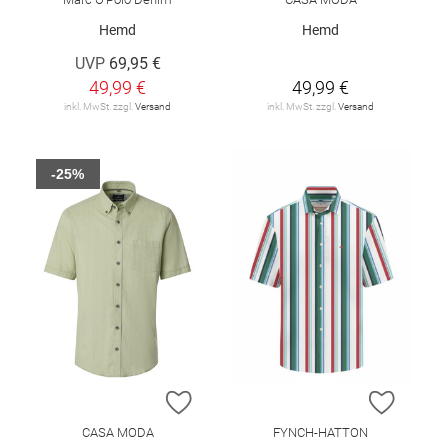
Hemd
Hemd
UVP
69,95 €
49,99 €
49,99 €
inkl. MwSt. zzgl.
Versand
inkl. MwSt. zzgl.
Versand
-25%
ZUR WUNSCHLISTE HINZUFÜGEN
ZUR W
CASA MODA
FYNCH-HATTON