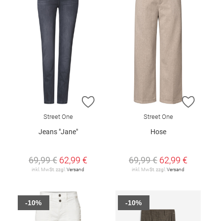
ZUR WUNSCHLISTE HINZUFÜGEN
ZUR W
Street One
Street One
Jeans "Jane"
Hose
69,99 €
62,99 €
69,99 €
62,99 €
inkl. MwSt. zzgl.
Versand
inkl. MwSt. zzgl.
Versand
-10%
-10%