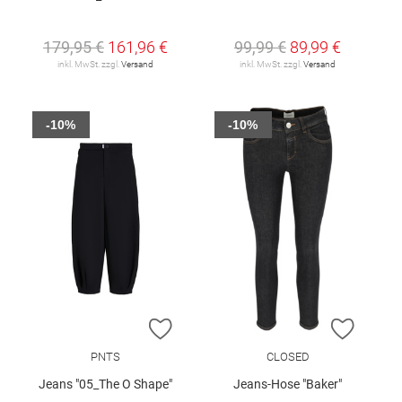
179,95 €
161,96 €
99,99 €
89,99 €
inkl. MwSt. zzgl.
Versand
inkl. MwSt. zzgl.
Versand
-10%
-10%
ZUR WUNSCHLISTE HINZUFÜGEN
ZUR W
PNTS
CLOSED
Jeans "05_The O Shape"
Jeans-Hose "Baker"