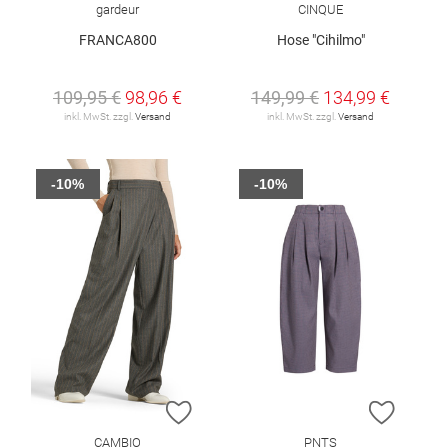
gardeur
CINQUE
FRANCA800
Hose "Cihilmo"
109,95 €
98,96 €
149,99 €
134,99 €
inkl. MwSt. zzgl.
Versand
inkl. MwSt. zzgl.
Versand
-10%
-10%
ZUR WUNSCHLISTE HINZUFÜGEN
ZUR W
CAMBIO
PNTS