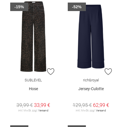
-15%
-52%
ZUR WUNSCHLISTE HINZUFÜGEN
ZUR W
SUBLEVEL
rich&royal
Hose
Jersey-Culotte
39,99 €
33,99 €
129,95 €
62,99 €
inkl. MwSt. zzgl.
Versand
inkl. MwSt. zzgl.
Versand