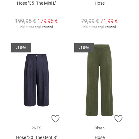
Hose "35_The Mini L"
Hose
199,95 €
179,96 €
79,99 €
71,99 €
inkl. MwSt. zzgl.
Versand
inkl. MwSt. zzgl.
Versand
-10%
-10%
ZUR WUNSCHLISTE HINZUFÜGEN
ZUR W
PNTS
Olsen
Hose "30_The Gent S"
Hose