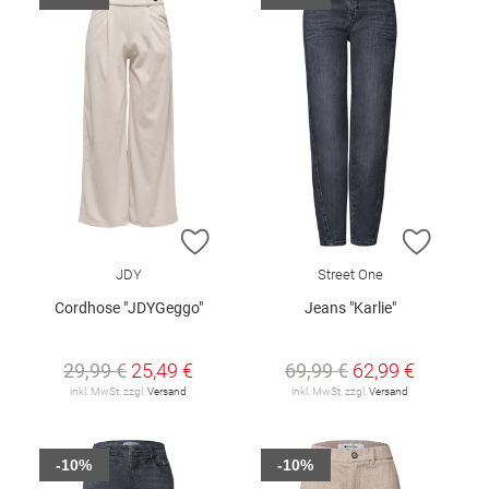
ZUR WUNSCHLISTE HINZUFÜGEN
ZUR W
JDY
Street One
Cordhose "JDYGeggo"
Jeans "Karlie"
29,99 €
25,49 €
69,99 €
62,99 €
inkl. MwSt. zzgl.
Versand
inkl. MwSt. zzgl.
Versand
-10%
-10%