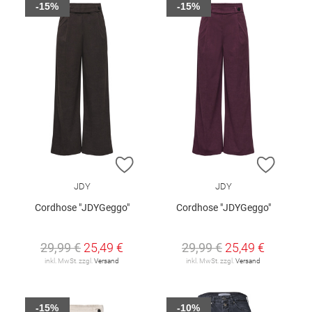
-15%
-15%
ZUR WUNSCHLISTE HINZUFÜGEN
ZUR W
JDY
JDY
Cordhose "JDYGeggo"
Cordhose "JDYGeggo"
29,99 €
25,49 €
29,99 €
25,49 €
inkl. MwSt. zzgl.
Versand
inkl. MwSt. zzgl.
Versand
-15%
-10%