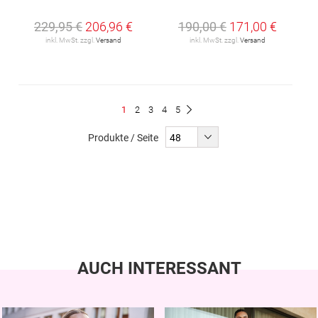
229,95 €
206,96 €
190,00 €
171,00 €
inkl. MwSt. zzgl.
Versand
inkl. MwSt. zzgl.
Versand
Seite
Du
Seite
Seite
Seite
Seite
1
2
3
4
5
Seite
Weiter
liest
Produkte / Seite
gerade
Seite
AUCH INTERESSANT