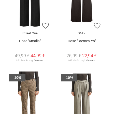
ZUR WUNSCHLISTE HINZUFÜGEN
ZUR W
Street One
ONLY
Hose "Amalia"
Hose "Bremen-Yo"
49,99 €
44,99 €
26,99 €
22,94 €
inkl. MwSt. zzgl.
Versand
inkl. MwSt. zzgl.
Versand
-10%
-10%