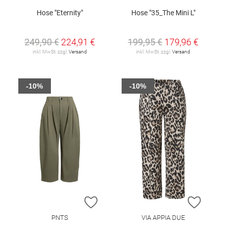
Hose "Eternity"
Hose "35_The Mini L"
249,90 €
224,91 €
199,95 €
179,96 €
inkl. MwSt. zzgl.
Versand
inkl. MwSt. zzgl.
Versand
-10%
-10%
ZUR WUNSCHLISTE HINZUFÜGEN
ZUR W
PNTS
VIA APPIA DUE