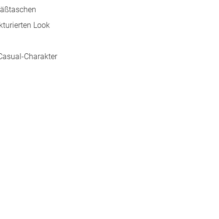
esäßtaschen
kturierten Look
 Casual-Charakter