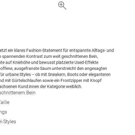
etzt ein klares Fashion-Statement für entspannte Alltags- und
nen spannenden Kontrast zum weit geschnittenen Bein,
te auf Kniehöhe und bewusst platzierte Used-Effekte
er offene, ausgefranste Saum unterstreicht den angesagten
für urbane Styles – ob mit Sneakern, Boots oder eleganteren
und mit Gürtelschlaufen sowie ein Frontzipper mit Knopf
rwachsenen Kund:innen der Kategorie weiblich.
eschnittenem Bein
aille
ings
l-Styles