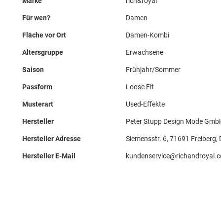
Marke
rich&royal
Für wen?
Damen
Fläche vor Ort
Damen-Kombi
Altersgruppe
Erwachsene
Saison
Frühjahr/Sommer
Passform
Loose Fit
Musterart
Used-Effekte
Hersteller
Peter Stupp Design Mode Gmb
Hersteller Adresse
Siemensstr. 6, 71691 Freiberg,
Hersteller E-Mail
kundenservice@richandroyal.