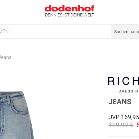
DENN ES IST DEINE WELT
MEN
Jeans
JEANS
UVP
169,95
119,99 €