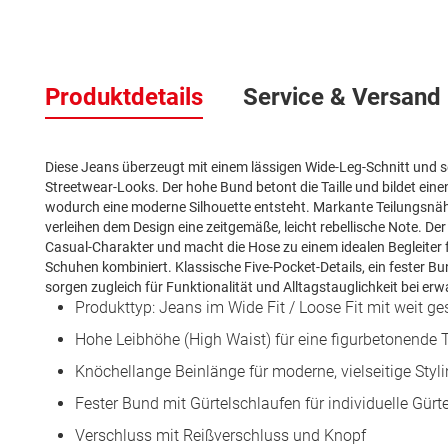
Zum
Anfang
Produktdetails
Service & Versand
der
Bildergalerie
springen
Diese Jeans überzeugt mit einem lässigen Wide-Leg-Schnitt und s
Streetwear-Looks. Der hohe Bund betont die Taille und bildet ei
wodurch eine moderne Silhouette entsteht. Markante Teilungsnäh
verleihen dem Design eine zeitgemäße, leicht rebellische Note. D
Casual-Charakter und macht die Hose zu einem idealen Begleiter 
Schuhen kombiniert. Klassische Five-Pocket-Details, ein fester B
sorgen zugleich für Funktionalität und Alltagstauglichkeit bei e
Produkttyp: Jeans im Wide Fit / Loose Fit mit weit g
Hohe Leibhöhe (High Waist) für eine figurbetonende T
Knöchellange Beinlänge für moderne, vielseitige Styl
Fester Bund mit Gürtelschlaufen für individuelle Gürte
Verschluss mit Reißverschluss und Knopf