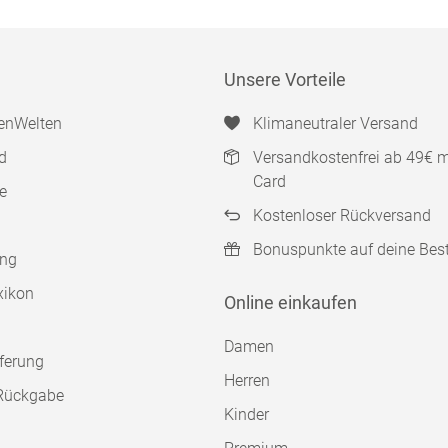
Unsere Vorteile
enWelten
Klimaneutraler Versand
d
Versandkostenfrei ab 49€ 
Card
e
Kostenloser Rückversand
Bonuspunkte auf deine Bes
ung
xikon
Online einkaufen
Damen
ferung
Herren
Rückgabe
Kinder