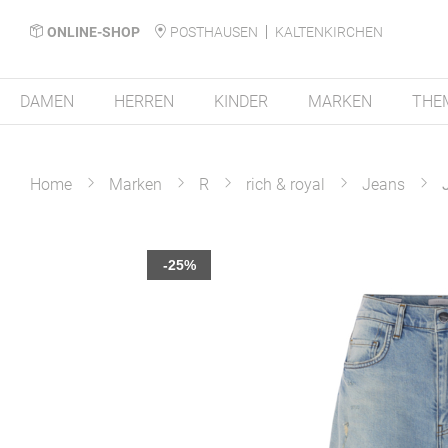
ONLINE-SHOP
POSTHAUSEN
KALTENKIRCHEN
DAMEN
HERREN
KINDER
MARKEN
THE
Home
Marken
R
rich & royal
Jeans
Zum
-25%
Ende
der
Bildergalerie
springen