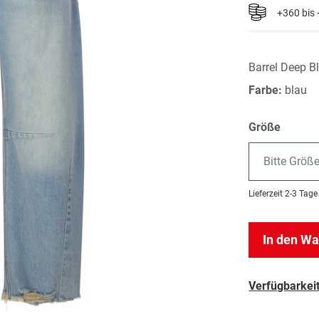
+360 bis
Barrel Deep B
Farbe:
blau
Größe
Bitte Größ
Lieferzeit
2-3 Tage
In den W
Verfügbarkeit