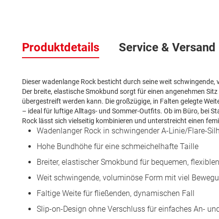
Zum
Anfang
Produktdetails
Service & Versand
der
Bildergalerie
springen
Dieser wadenlange Rock besticht durch seine weit schwingende, 
Der breite, elastische Smokbund sorgt für einen angenehmen Sitz u
übergestreift werden kann. Die großzügige, in Falten gelegte Weit
– ideal für luftige Alltags- und Sommer-Outfits. Ob im Büro, bei 
Rock lässt sich vielseitig kombinieren und unterstreicht einen fem
Wadenlanger Rock in schwingender A-Linie/Flare-Sil
Hohe Bundhöhe für eine schmeichelhafte Taille
Breiter, elastischer Smokbund für bequemen, flexiblen
Weit schwingende, voluminöse Form mit viel Bewegun
Faltige Weite für fließenden, dynamischen Fall
Slip-on-Design ohne Verschluss für einfaches An- un