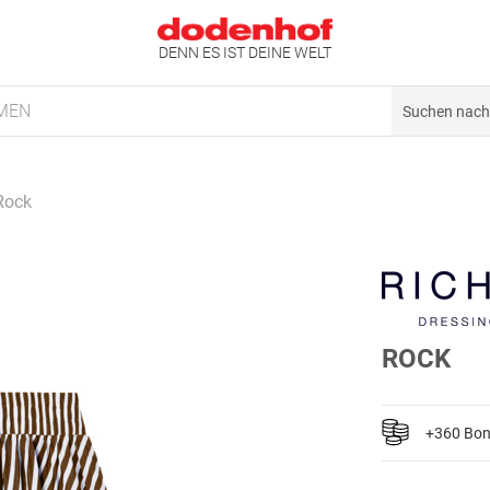
DENN ES IST DEINE WELT
MEN
Rock
ROCK
+360 Bo