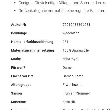
Geeignet für vielseitige Alltags- und Sommer-Looks
Größenkategorie normal für eine reguläre Passform
Mehr
Artikel-Nr
7201043886#281
Informationen
Beinlänge
wadenlang
Herstellerfarbbezeichnung
281
Materialzusammensetzung
100% Baumwolle
Marke
rich&royal
Für wen?
Damen
Fläche vor Ort
Damen-Kombi
Altersgruppe
Erwachsene
Saison
Frühjahr/Sommer
Musterart
gestreift