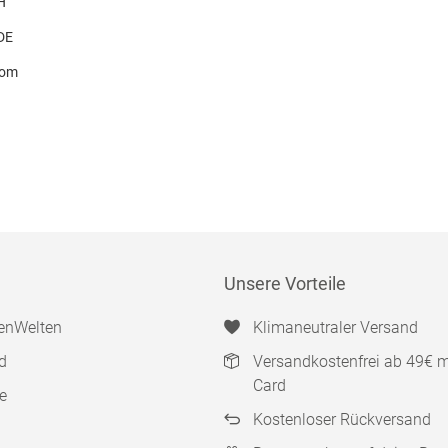
H
 DE
com
Unsere Vorteile
enWelten
Klimaneutraler Versand
d
Versandkostenfrei ab 49€ 
Card
e
Kostenloser Rückversand